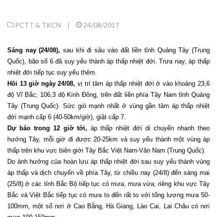
PCTT & TKCN
|
24/08/2017
Sáng nay (24/08),
sau khi đi sâu vào đất liền tỉnh Quảng Tây (Trung
Quốc), bão số 6 đã suy yếu thành áp thấp nhiệt đới. Trưa nay, áp thấp
nhiệt đới tiếp tục suy yếu thêm.
Hồi 13 giờ ngày 24/08,
vị trí tâm áp thấp nhiệt đới ở vào khoảng 23,6
độ Vĩ Bắc; 106,3 độ Kinh Đông, trên đất liền phía Tây Nam tỉnh Quảng
Tây (Trung Quốc). Sức gió mạnh nhất ở vùng gần tâm áp thấp nhiệt
đới mạnh cấp 6 (40-50km/giờ), giật cấp 7.
Dự báo trong 12 giờ tới,
áp thấp nhiệt đới di chuyển nhanh theo
hướng Tây, mỗi giờ đi được 20-25km và suy yếu thành một vùng áp
thấp trên khu vực biên giới Tây Bắc Việt Nam-Vân Nam (Trung Quốc).
Do ảnh hưởng của hoàn lưu áp thấp nhiệt đới sau suy yếu thành vùng
áp thấp và dịch chuyển về phía Tây, từ chiều nay (24/8) đến sáng mai
(25/8) ở các tỉnh Bắc Bộ tiếp tục có mưa, mưa vừa; riêng khu vực Tây
Bắc và Việt Bắc tiếp tục có mưa to đến rất to với tổng lượng mưa 50-
100mm, một số nơi ở Cao Bằng, Hà Giang, Lào Cai, Lai Châu có nơi