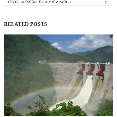
DIỄN TẬP KHỞI ĐỘNG ĐEN NMTĐ A VƯƠNG
RELATED POSTS