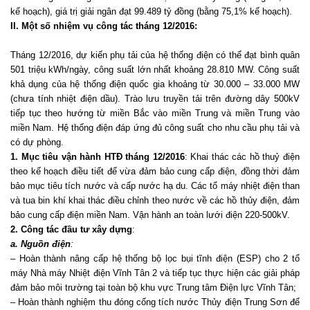
kế hoạch), giá trị giải ngân đạt 99.489 tỷ đồng (bằng 75,1% kế hoạch).
II. Một số nhiệm vụ công tác tháng 12/2016:
Tháng 12/2016, dự kiến phụ tải của hệ thống điện có thể đạt bình quân
501 triệu kWh/ngày, công suất lớn nhất khoảng 28.810 MW. Công suất
khả dụng của hệ thống điện quốc gia khoảng từ 30.000 – 33.000 MW
(chưa tính nhiệt điện dầu). Trào lưu truyền tải trên đường dây 500kV
tiếp tục theo hướng từ miền Bắc vào miền Trung và miền Trung vào
miền Nam. Hệ thống điện đáp ứng đủ công suất cho nhu cầu phụ tải và
có dự phòng.
1. Mục tiêu vận hành HTĐ tháng 12/2016
: Khai thác các hồ thuỷ điện
theo kế hoạch điều tiết để vừa đảm bảo cung cấp điện, đồng thời đảm
bảo mục tiêu tích nước và cấp nước hạ du. Các tổ máy nhiệt điện than
và tua bin khí khai thác điều chỉnh theo nước về các hồ thủy điện, đảm
bảo cung cấp điện miền Nam. Vận hành an toàn lưới điện 220-500kV.
2. Công tác đầu tư xây dựng
:
a. Nguồn điện
:
– Hoàn thành nâng cấp hệ thống bộ lọc bụi tĩnh điện (ESP) cho 2 tổ
máy Nhà máy Nhiệt điện Vĩnh Tân 2 và tiếp tục thực hiện các giải pháp
đảm bảo môi trường tại toàn bộ khu vực Trung tâm Điện lực Vĩnh Tân;
– Hoàn thành nghiệm thu đóng cống tích nước Thủy điện Trung Sơn để