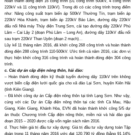
hoàn thành đóng điện 16 công trình (01 công trình 500kV, 4 công trình
220kV và 11 công trình 110kV). Trong đó có các công trình trọng điểm
như: Nâng công suất trạm biến áp 500kV Thường Tín, trạm biến áp
220kV Hòa Khánh, trạm biến áp 220kV Bảo Lâm, đường dây 220kV
đấu nối Nhà máy Thủy điện Trung Sơn, cải tạo đường dây 220kV Phú
Lâm – Cai Lậy 2 (đoạn Phú Lâm – Long An), đường dây 110kV đấu nối
sau trạm 220kV Than Uyên (đoạn 2 mạch)…
Lũy kế 11 tháng năm 2016, đã khởi công 268 công trình và hoàn thành
đóng điện 288 công trình 110-500kV. Ước tỉnh cả năm 2016, các đơn vị
thực hiện khởi công 316 công trình và hoàn thành đóng điện 304 công
trình.
c. Các dự án cấp điện nông thôn, hải đảo:
– Hoàn thành đóng điện kỹ thuật tuyến đường dây 110kV trên không
vượt biển cấp điện lưới quốc gia cho xã đảo Lại Sơn, huyện Kiên Hải
(tỉnh Kiên Giang).
– Đã khởi công dự án Cấp điện nông thôn tại tỉnh Lạng Sơn. Như vậy,
cùng với các Dự án Cấp điện nông thôn tại các tỉnh Cà Mau, Hậu
Giang, Kiên Giang, Khánh Hòa, EVN đã hoàn thành khởi công 5/5 dự
án thuộc Chương trình Cấp điện nông thôn, miền núi và hải đảo giai
đoạn 2015 – 2020 được cấp vốn ngân sách năm 2016.
d. Thực hiện giá trị đầu tư xây dựng: Giá trị đầu tư xây dựng toàn Tập
đoàn trong 11 tháng năm 2016 ước đạt 120.790 tỷ đồng (bằng 91,14%