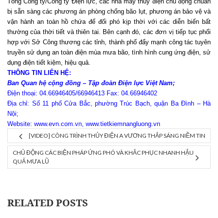
Tổng Công ty/Công ty Điện lực, các nhà máy thủy điện chủ động chuẩn
bị sẵn sàng các phương án phòng chống bão lụt, phương án bảo vệ và
vận hành an toàn hồ chứa để đối phó kịp thời với các diễn biến bất
thường của thời tiết và thiên tai. Bên cạnh đó, các đơn vị tiếp tục phối
hợp với Sở Công thương các tỉnh, thành phố đẩy mạnh công tác tuyên
truyền sử dụng an toàn điện mùa mưa bão, tình hình cung ứng điện, sử
dụng điện tiết kiệm, hiệu quả.
THÔNG TIN LIÊN HỆ:
Ban Quan hệ cộng đồng – Tập đoàn Điện lực Việt Nam;
Điện thoại: 04.66946405/66946413 Fax: 04.66946402
Địa chỉ: Số 11 phố Cửa Bắc, phường Trúc Bạch, quận Ba Đình – Hà
Nội;
Website: www.evn.com.vn, www.tietkiemnangluong.vn
[VIDEO] CÔNG TRÌNH THỦY ĐIỆN A VƯƠNG THẮP SÁNG NIỀM TIN
CHỦ ĐỘNG CÁC BIỆN PHÁP ỨNG PHÓ VÀ KHẮC PHỤC NHANH HẬU
QUẢ MƯA LŨ
RELATED POSTS