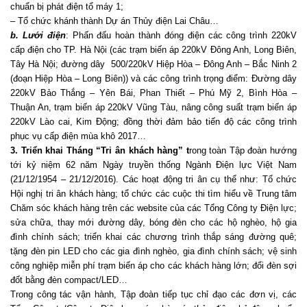
chuẩn bị phát điện tổ máy 1;
– Tổ chức khánh thành Dự án Thủy điện Lai Châu…
b. Lưới điện
: Phấn đấu hoàn thành đóng điện các công trình 220kV
cấp điện cho TP. Hà Nội (các trạm biến áp 220kV Đông Anh, Long Biên,
Tây Hà Nội; đường dây 500/220kV Hiệp Hòa – Đông Anh – Bắc Ninh 2
(đoạn Hiệp Hòa – Long Biên)) và các công trình trọng điểm: Đường dây
220kV Bảo Thắng – Yên Bái, Phan Thiết – Phú Mỹ 2, Bình Hòa –
Thuận An, trạm biến áp 220kV Vũng Tàu, nâng công suất trạm biến áp
220kV Lào cai, Kim Động; đồng thời đảm bảo tiến độ các công trình
phục vụ cấp điện mùa khô 2017…
3. Triển khai Tháng “Tri ân khách hàng” t
rong toàn Tập đoàn hướng
tới kỷ niệm 62 năm Ngày truyền thống Ngành Điện lực Việt Nam
(21/12/1954 – 21/12/2016). Các hoạt động tri ân cụ thể như: Tổ chức
Hội nghị tri ân khách hàng; tổ chức các cuộc thi tìm hiểu về Trung tâm
Chăm sóc khách hàng trên các website của các Tổng Công ty Điện lực;
sửa chữa, thay mới đường dây, bóng đèn cho các hộ nghèo, hộ gia
đình chính sách; triển khai các chương trình thắp sáng đường quê;
tặng đèn pin LED cho các gia đình nghèo, gia đình chính sách; vệ sinh
công nghiệp miễn phí trạm biến áp cho các khách hàng lớn; đổi đèn sợi
đốt bằng đèn compact/LED…
Trong công tác vận hành, Tập đoàn tiếp tục chỉ đạo các đơn vị, các