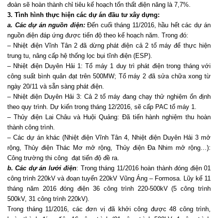
đoàn sẽ hoàn thành chỉ tiêu kế hoạch tổn thất điện năng là 7,7%.
3.
Tình hình thực hiện các dự án đầu tư xây dựng:
a. Các dự án nguồn điện:
Đến cuối tháng 11/2016, hầu hết các dự án
nguồn điện đáp ứng được tiến độ theo kế hoạch năm. Trong đó:
– Nhiệt điện Vĩnh Tân 2 đã dừng phát điện cả 2 tổ máy để thực hiện
trung tu, nâng cấp hệ thống lọc bụi tĩnh điện (ESP).
– Nhiệt điện Duyên Hải 1: Tổ máy 1 duy trì phát điện trong tháng với
công suất bình quân đạt trên 500MW; Tổ máy 2 đã sửa chữa xong từ
ngày 20/11 và sẵn sàng phát điện.
– Nhiệt điện Duyên Hải 3: Cả 2 tổ máy đang chạy thử nghiệm ổn định
theo quy trình. Dự kiến trong tháng 12/2016, sẽ cấp PAC tổ máy 1.
– Thủy điện Lai Châu và Huội Quảng: Đã tiến hành nghiệm thu hoàn
thành công trình.
– Các dự án khác (Nhiệt điện Vĩnh Tân 4, Nhiệt điện Duyên Hải 3 mở
rộng, Thủy điện Thác Mơ mở rộng, Thủy điện Đa Nhim mở rộng…):
Công trường thi công đạt tiến độ đề ra.
b. Các dự án lưới điện
: Trong tháng 11/2016 hoàn thành đóng điện 01
công trình 220kV và đoạn tuyến 220kV Vũng Áng – Formosa. Lũy kế 11
tháng năm 2016 đóng điện 36 công trình 220-500kV (5 công trình
500kV, 31 công trình 220kV).
Trong tháng 11/2016, các đơn vị đã khởi công được 48 công trình,