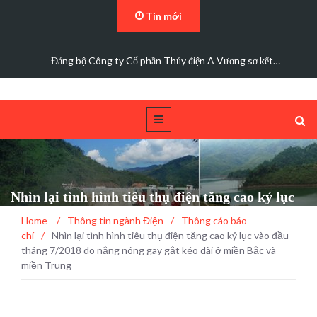
Tin mới
Đảng bộ Công ty Cổ phần Thủy điện A Vương sơ kết…
Nhìn lại tình hình tiêu thụ điện tăng cao kỷ lục
vào đầu tháng 7/2018 do nắng nóng gay gắt kéo
Home
/
Thông tin ngành Điện
/
Thông cáo báo
dài ở miền Bắc và miền Trung
chí
/
Nhìn lại tình hình tiêu thụ điện tăng cao kỷ lục vào đầu
tháng 7/2018 do nắng nóng gay gắt kéo dài ở miền Bắc và
miền Trung