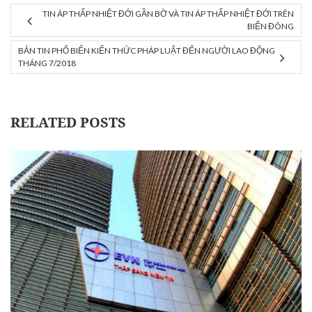
TIN ÁP THẤP NHIỆT ĐỚI GẦN BỜ VÀ TIN ÁP THẤP NHIỆT ĐỚI TRÊN
BIỂN ĐÔNG
BẢN TIN PHỔ BIẾN KIẾN THỨC PHÁP LUẬT ĐẾN NGƯỜI LAO ĐỘNG
THÁNG 7/2018
RELATED POSTS