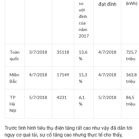
so
(kWh)
đạt đỉnh
với
đỉnh
của
năm
2017
Toàn
3/7/2018
35118
13,6
4/7/2018
725,7
quốc
%
triệu
Miền
4/7/2018
17149
15,3
4/7/2018
363,8
Bắc
%
triệu
TP
5/7/2018
4231
6,1
5/7/2018
86,5
Hà
%
triệu
Nội
Trước tình hình tiêu thụ điện tăng rất cao như vậy đã dẫn tới
nguy cơ quá tải, sự cố tăng cao nhưng thực tế cho thấy,