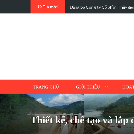
Tin mới
t…
Các trường hợp điện mặt trời mái n
TRANG CHỦ
GIỚI THIỆU
HOẠT
Thiết kế, chế tạo và lắp