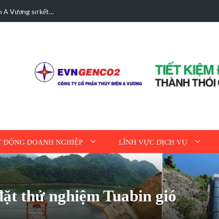
hà được bán điện dư
Hoạt động tri ân n
 ĐỘNG DOANH NGHIỆP
LĨNH VỰC DỊCH VỤ
 đặt thử nghiệm Tuabin gió