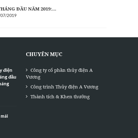
THÁNG ĐẦU NĂM 2019:…
EVN CHÍN
/07/2019
14/06/2019
CHUYÊN MỤC
Công ty cổ phần thủy điện A
y điện
Vương
háng đầu
tháng
Công trình Thủy điện A Vương
Thành tích & Khen thưởng
 mái