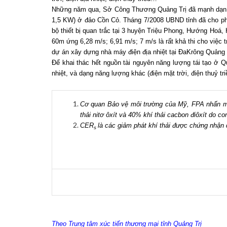
Những năm qua, Sở Công Thương Quảng Trị đã mạnh dạn đề 
1,5 KW) ở đảo Cồn Cỏ. Tháng 7/2008 UBND tỉnh đã cho phép
bộ thiết bị quan trắc tại 3 huyện Triệu Phong, Hướng Hoá,
60m ứng 6,28 m/s; 6,91 m/s; 7 m/s là rất khả thi cho việ
dự án xây dựng nhà máy điện địa nhiệt tại ĐaKrông Quảng 
Để khai thác hết nguồn tài nguyên năng lượng tái tạo ở Q
nhiệt, và dạng năng lượng khác (điện mặt trời, điện thuỷ tri
Cơ quan Bảo vệ môi trường của Mỹ, FPA nhấn mạn
thải nitơ ôxít và 40% khí thải cacbon điôxít do con
CER
là các giảm phát khí thải được chứng nhậ
s
Theo Trung tâm xúc tiến thương mại tỉnh Quảng Trị