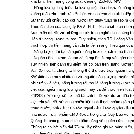
khá lớn. Tiềm năng công suất khoảng 250-400 MW.
– Năng lượng thuỷ triều: là lượng điện thu được từ năng lượ
xuống thấp chu trình xã kết thúc và nạp cho chu trình tiếp t
Sự thay đổi chiều cao cột nước làm quay tuabine tạo ra đi
Theo đại diện của Công ty KVVENTI – Nhà phát triển những
Nam hiện có đối với những người trong nghề như chúng tô
điện từ năng lượng tái tạo. Tuy nhiên, theo TS Hoàng Văn
thích hợp thì tiềm năng vẫn chỉ là tiềm năng. Hiệu quả của 
– Năng lượng tái tạo là nguồn năng lượng sạch vì nó thân t
– Nguồn năng lượng tái tạo đó là nguồn tài nguyên gần như
Tuy nhiên, bên cạnh ưu điểm rất cơ bản trên, năng lượng tá
Vấn đề nữa là chúng ta không thể thu trực tiếp nguồn năng 
KW điện cao hơn nhiều so với nguồn năng lượng truyền th
Như trên đã nêu, năng lượng tái tạo là năng lượng được sả
việt của nguồn năng lượng sạch này và để thực hiện luậ
2/8/2007 “Về một số cơ chế tài chính đối với dự án đầu t
việc chuyển đổi sử dụng nhiên liệu hoá thạch nhằm giảm ph
trong nước, nhà đầu tư nước ngoài đều được quyền đầu tư
nhà nước, sản phẩm CMD được trợ giá từ Quỹ Bảo vệ môi 
Quảng Trị chúng ta có nhiều tiềm năng về nguồn năng lượng
Chúng ta có bờ biển dài 75km đầy nắng gió và sóng biển, 
trời, điện địa nhiệt, điện thuỷ triều…