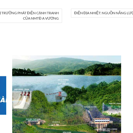
HỊ TRƯỜNG PHÁT ĐIỆN CẠNH TRANH
ĐIỆN ĐỊA NHIỆT: NGUỒN NĂNG L
CỦA NMTĐ A VƯƠNG