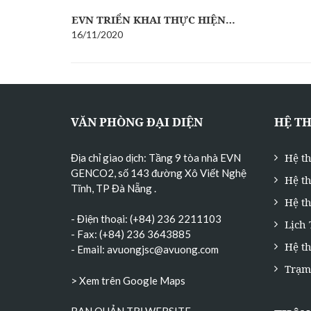
…
EVN TRIỂN KHAI THỰC HIỆN…
16/11/2020
VĂN PHÒNG ĐẠI DIỆN
HỆ T
Hệ t
Địa chỉ giao dịch: Tầng 9 tòa nhà EVN
GENCO2, số 143 đường Xô Viết Nghệ
Hệ t
Tĩnh, TP Đà Nẵng
.
Hệ th
- Điện thoại: (+84) 236 2211103
Lịch
- Fax: (+84) 236 3643885
Hệ t
- Email:
avuongjsc@avuong.com
Trạm
> Xem trên Google Maps