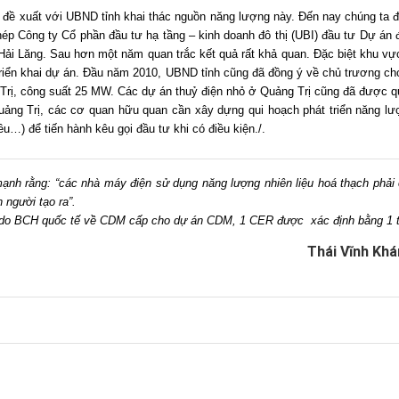
xuất với UBND tỉnh khai thác nguồn năng lượng này. Đến nay chúng ta đã 
 Công ty Cổ phần đầu tư hạ tầng – kinh doanh đô thị (UBI) đầu tư Dự án đi
 Hải Lăng. Sau hơn một năm quan trắc kết quả rất khả quan. Đặc biệt khu v
c triển khai dự án. Đầu năm 2010, UBND tỉnh cũng đã đồng ý về chủ trương c
Trị, công suất 25 MW. Các dự án thuỷ điện nhỏ ở Quảng Trị cũng đã được quy
uảng Trị, các cơ quan hữu quan cần xây dựng qui hoạch phát triển năng lư
ều…) để tiến hành kêu gọi đầu tư khi có điều kiện./.
h rằng: “các nhà máy điện sử dụng năng lượng nhiên liệu hoá thạch phải c
 người tạo ra”.
n do BCH quốc tế về CDM cấp cho dự án CDM, 1 CER được xác định bằng 1 
Thái Vĩnh Kh