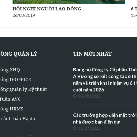
HỘI NGHỊ NGƯỜI LAO ĐỘNG…
6 
06/08/2019
15
HỐNG QUẢN LÝ
TIN MỚI NHẤT
hống XHQ
Đảng bộ Công ty Cổ phần Thủ
A Vương sơ kết công tác 6 t
hống D-OFFICE
năm và triển khai nhiệm vụ 6 
ống Quản lý Kỹ thuật
cuối năm 2026
05/08/2026
 Tuần AVC
hống HRMS
Các trường hợp điện mặt trời
 cảnh báo Hạ du
nhà được bán điện dư
31/07/2026