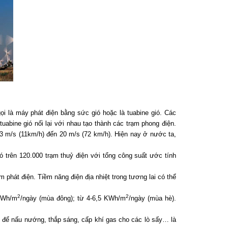
i là máy phát điện bằng sức gió hoặc là tuabine gió. Các
abine gió nối lại với nhau tạo thành các trạm phong điện.
ừ 3 m/s (11km/h) đến 20 m/s (72 km/h). Hiện nay ở nước ta,
ó trên 120.000 trạm thuỷ điện với tổng công suất ước tính
 phát điện. Tiềm năng điện địa nhiệt trong tương lai có thể
2
2
 KWh/m
/ngày (mùa đông); từ 4-6,5 KWh/m
/ngày (mùa hè).
 để nấu nướng, thắp sáng, cấp khí gas cho các lò sấy… là