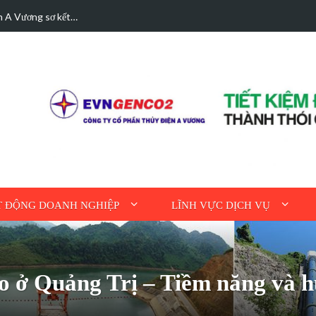
hà được bán điện dư
Hoạt động tri ân n
 ĐỘNG DOANH NGHIỆP
LĨNH VỰC DỊCH VỤ
o ở Quảng Trị – Tiềm năng và h