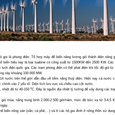
 gọi là phong điện. Tổ hợp máy để biến năng lượng gió thành điện năng gọ
biến hiệu nay là loại tuabine có công suất từ 1500KW đến 2500 KW. Các tu
 lưới điện quốc gia. Các trạm phong điện có thể phát điện khi tốc độ gió t
ượng này khoảng 100.000 MW.
ố 14 nước trên thế giới đẫn đầu về tiềm năng thuỷ điện. Hiện nay cả nước c
chính vào 2 yếu tố: Diện tích lưu vực và chiều cao cột nước.
0
, nhiệt độ từ 40-150
C. Đây là nguồn địa nhiệt lý tưởng để xây dựng các trạm
i gió mùa, nắng trung bình 2.000-2.500 giờ/năm, mức độ bức xạ từ 3-4,5
/ngày.
hế biến nông sản (sắn, cà phê,…) và ở các hộ gia đình ở nông thôn sử dụng