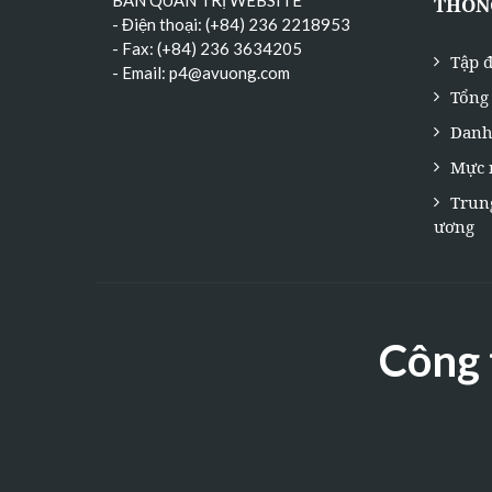
BAN QUẢN TRỊ WEBSITE
THÔNG
- Điện thoại: (+84) 236 2218953
- Fax: (+84) 236 3634205
Tập đ
- Email:
p4@avuong.com
Tổng 
Danh
Mực 
Trun
ương
Công 