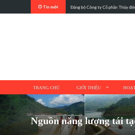
Tin mới
t…
Các trường hợp điện mặt trời mái n
TRANG CHỦ
GIỚI THIỆU
HOẠT
Nguồn năng lượng tái tạ