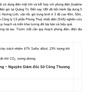
sử dụng điện mặt trời và kết hợp với phong điện (tuabine
ện gió tại Quảng Trị. Đến nay UBI đã tiến hành lắp dựng 5
ực Hướng Linh, vận tốc gió trung bình ở 3 độ cao 40m, 50m,
ho Công ty Cổ phần Phong Thuỷ nhiệt điện (SVA) nghiên cứu
 hoạch và triển khai tương đối bài bản và hiệu quả.
ợng tái tạo. Trước mắt cần quy hoạch phong điện, điện địa
hịu trách nhiệm 67% Sulfur điôxit, 23% lượng khí
tấn khí CO
tương đương.
2
áng – Nguyên Giám đốc Sở Công Thương