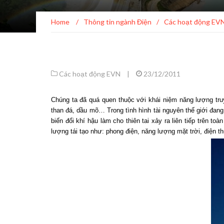
Home
/
Thông tin ngành Điện
/
Các hoạt động EV
Các hoạt động EVN
|
23/12/2011
Chúng ta đã quá quen thuộc với khái niệm năng lượng tru
than đá, dầu mõ… Trong tình hình tài nguyên thế giới đang 
biến đổi khí hậu làm cho thiên tai xảy ra liên tiếp trên to
lượng tái tạo như: phong điện, năng lượng mặt trời, điện t