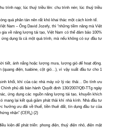
trình nạp; lúc thuỷ triều lên: chu trình nén; lúc thuỷ triều
ng quá phân tán nên rất khó khai thác một cách kinh tế.
Việt Nam – Ông David Jozefy, thì “những tiềm năng mà Việt
 gia về năng lượng tái tạo, Việt Nam có thể đảm bảo 100%
n ứng dụng là cả một quá trình, mà nếu không có sự đầu tư
thời tiết, ánh nắng hoặc lượng mưa, lượng gió để hoạt động.
n (quang điện, tuabine, cột gió…), vì vậy suất đầu tư cho 1
 sinh khối, khí của các nhà máy xử lý rác thải… Do tính ưu
g Chính phủ đã bàn hành Quyết định 130/2007/QĐ-TTg ngày
thác, ứng dụng các nguồn năng lượng tái tạo, khuyến khích
ó mang lại kết quả giảm phát thải khí nhà kính. Nhà đầu tư
hưởng ưu đãi về thuế, tiền thuê đất, tín dụng đầu tư của
chứng nhận” (CER
) (2)
s
u kiện để phát triển: phong điện, thuỷ điện nhỏ, điện mặt