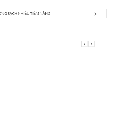
ƯỢNG SẠCH NHIỀU TIỀM NĂNG