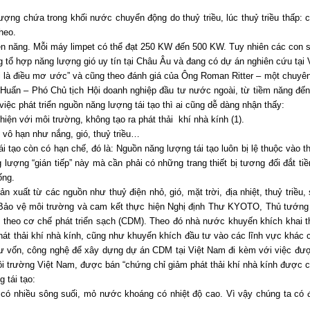
ng chứa trong khối nước chuyển động do thuỷ triều, lúc thuỷ triều thấp: chu 
heo.
ện năng. Mỗi máy limpet có thể đạt 250 KW đến 500 KW. Tuy nhiên các con só
 tổ hợp năng lượng gió uy tín tại Châu Âu và đang có dự án nghiên cứu tại 
i là điều mơ ước” và cũng theo đánh giá của Ông Roman Ritter – một chuyên
 Huấn – Phó Chủ tịch Hội doanh nghiệp đầu tư nước ngoài, từ tiềm năng đế
việc phát triển nguồn năng lượng tái tạo thì ai cũng dễ dàng nhận thấy:
hiện với môi trường, không tạo ra phát thải khí nhà kính (1).
 vô hạn như nắng, gió, thuỷ triều…
i tạo còn có hạn chế, đó là: Nguồn năng lượng tái tạo luôn bị lệ thuộc vào 
lượng “gián tiếp” này mà cần phải có những trang thiết bị tương đối đắt tiề
ống.
n xuất từ các nguồn như thuỷ điện nhỏ, gió, mặt trời, địa nhiệt, thuỷ triều,
t Bảo vệ môi trường và cam kết thực hiện Nghị định Thư KYOTO, Thủ tướn
ư theo cơ chế phát triển sạch (CDM). Theo đó nhà nước khuyến khích khai 
át thải khí nhà kính, cũng như khuyến khích đầu tư vào các lĩnh vực khác c
 vốn, công nghệ để xây dựng dự án CDM tại Việt Nam đi kèm với việc được 
trường Việt Nam, được bán “chứng chỉ giảm phát thải khí nhà kính được 
 tái tạo:
có nhiều sông suối, mỏ nước khoáng có nhiệt độ cao. Vì vậy chúng ta có điề