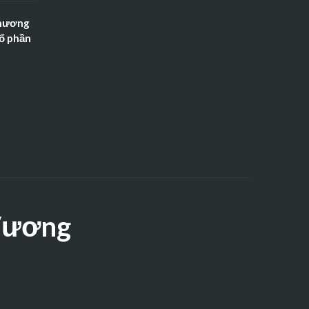
Thương
Cổ phần
 Vương