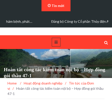
Tin mới
Đảng bộ Công ty Cổ phần Thủy điện A Vương sơ kết…
Hoàn tất công tác kiểm toán nội bộ – Hợp đồng
gói thầu 47-1
Home
/
Hoạt động doanh nghiệp
/
Tin tức của Đơn
vị
/
Hoàn tất công tác kiểm toán nội bộ – Hợp đồng gói thầu
47-1