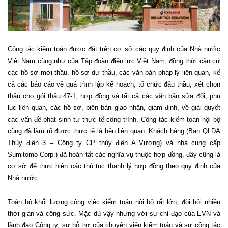
Công tác kiểm toán được đặt trên cơ sở các quy định của Nhà nước
Việt Nam cũng như của Tập đoàn điện lực Việt Nam, đồng thời căn cứ
các hồ sơ mời thầu, hồ sơ dự thầu, các văn bản pháp lý liên quan, kể
cả các báo cáo về quá trình lập kế hoạch, tổ chức đấu thầu, xét chọn
thầu cho gói thầu 47-1, hợp đồng và tất cả các văn bản sửa đổi, phụ
lục liên quan, các hồ sơ, biên bản giao nhận, giám định, về giải quyết
các vấn đề phát sinh từ thực tế công trình. Công tác kiểm toán nội bộ
cũng đã làm rõ được thực tế là bên liên quan: Khách hàng (Ban QLDA
Thủy điện 3 – Công ty CP thủy điện A Vương) và nhà cung cấp
Sumitomo Corp.) đã hoàn tất các nghĩa vụ thuộc hợp đồng, đây cũng là
cơ sở để thực hiện các thủ tục thanh lý hợp đồng theo quy định của
Nhà nước.
Toàn bộ khối lượng công việc kiểm toán nội bộ rất lớn, đòi hỏi nhiều
thời gian và công sức. Mặc dù vậy nhưng với sự chỉ đạo của EVN và
lãnh đạo Công ty, sự hỗ trợ của chuyên viên kiểm toán và sự cộng tác