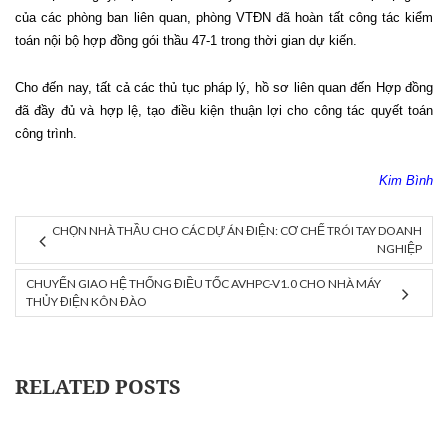
của các phòng ban liên quan, phòng VTĐN đã hoàn tất công tác kiểm
toán nội bộ hợp đồng gói thầu 47-1 trong thời gian dự kiến.
Cho đến nay, tất cả các thủ tục pháp lý, hồ sơ liên quan đến Hợp đồng
đã đầy đủ và hợp lệ, tạo điều kiện thuận lợi cho công tác quyết toán
công trình.
Kim Bình
CHỌN NHÀ THẦU CHO CÁC DỰ ÁN ĐIỆN: CƠ CHẾ TRÓI TAY DOANH
NGHIỆP
CHUYỂN GIAO HỆ THỐNG ĐIỀU TỐC AVHPC-V1.0 CHO NHÀ MÁY
THỦY ĐIỆN KÔN ĐÀO
RELATED POSTS