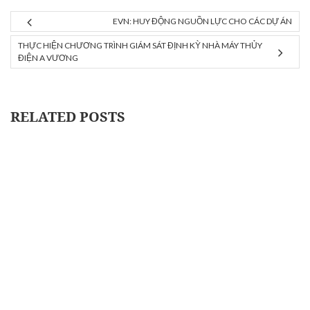
EVN: HUY ĐỘNG NGUỒN LỰC CHO CÁC DỰ ÁN
THỰC HIỆN CHƯƠNG TRÌNH GIÁM SÁT ĐỊNH KỲ NHÀ MÁY THỦY
ĐIỆN A VƯƠNG
RELATED POSTS