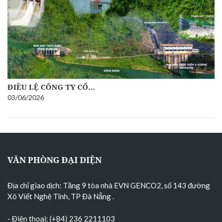
ĐIỀU LỆ CÔNG TY CỔ…
03/06/2026
VĂN PHÒNG ĐẠI DIỆN
Địa chỉ giao dịch: Tầng 9 tòa nhà EVN GENCO2, số 143 đường
Xô Viết Nghệ Tĩnh, TP Đà Nẵng
.
- Điện thoại: (+84) 236 2211103