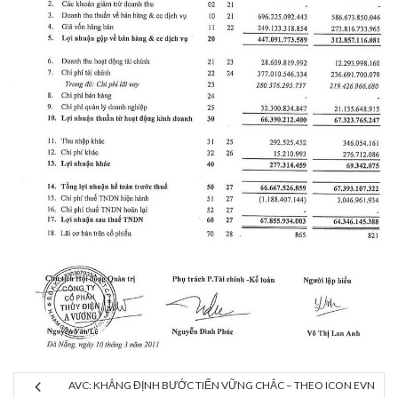
AVC: KHẲNG ĐỊNH BƯỚC TIẾN VỮNG CHẮC – THEO ICON EVN