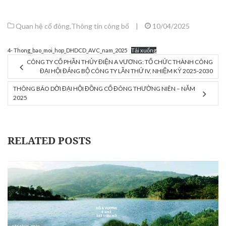
Quan hệ cổ đông
,
Thông tin công bố
|
10/04/2025
4- Thong_bao_moi_hop_DHDCD_AVC_nam_2025
Tải xuống
CÔNG TY CỔ PHẦN THỦY ĐIỆN A VƯƠNG: TỔ CHỨC THÀNH CÔNG
ĐẠI HỘI ĐẢNG BỘ CÔNG TY LẦN THỨ IV, NHIỆM KỲ 2025-2030
THÔNG BÁO DỜI ĐẠI HỘI ĐỒNG CỔ ĐÔNG THƯỜNG NIÊN – NĂM
2025
RELATED POSTS