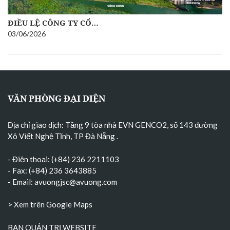
ĐIỀU LỆ CÔNG TY CỔ…
03/06/2026
VĂN PHÒNG ĐẠI DIỆN
Địa chỉ giao dịch: Tầng 9 tòa nhà EVN GENCO2, số 143 đường
Xô Viết Nghệ Tĩnh, TP Đà Nẵng
.
- Điện thoại: (+84) 236 2211103
- Fax: (+84) 236 3643885
- Email:
avuongjsc@avuong.com
> Xem trên Google Maps
BAN QUẢN TRỊ WEBSITE