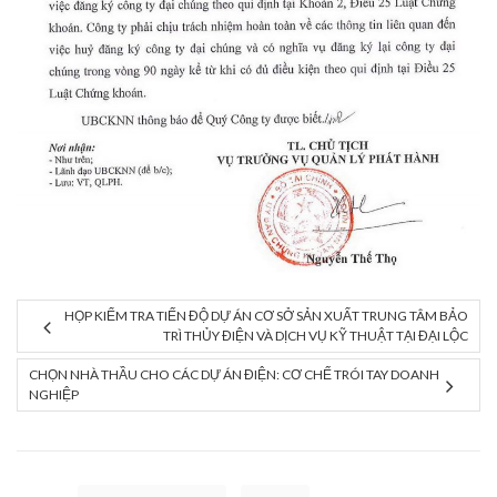
HỌP KIỂM TRA TIẾN ĐỘ DỰ ÁN CƠ SỞ SẢN XUẤT TRUNG TÂM BẢO
TRÌ THỦY ĐIỆN VÀ DỊCH VỤ KỸ THUẬT TẠI ĐẠI LỘC
CHỌN NHÀ THẦU CHO CÁC DỰ ÁN ĐIỆN: CƠ CHẾ TRÓI TAY DOANH
NGHIỆP