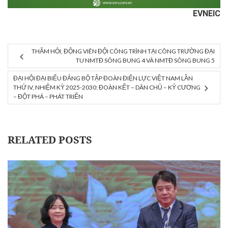
EVNEIC
THĂM HỎI, ĐỘNG VIÊN ĐỘI CÔNG TRÌNH TẠI CÔNG TRƯỜNG ĐẠI
TU NMTĐ SÔNG BUNG 4 VÀ NMTĐ SÔNG BUNG 5
ĐẠI HỘI ĐẠI BIỂU ĐẢNG BỘ TẬP ĐOÀN ĐIỆN LỰC VIỆT NAM LẦN
THỨ IV, NHIỆM KỲ 2025-2030: ĐOÀN KẾT – DÂN CHỦ – KỶ CƯƠNG
– ĐỘT PHÁ – PHÁT TRIỂN
RELATED POSTS