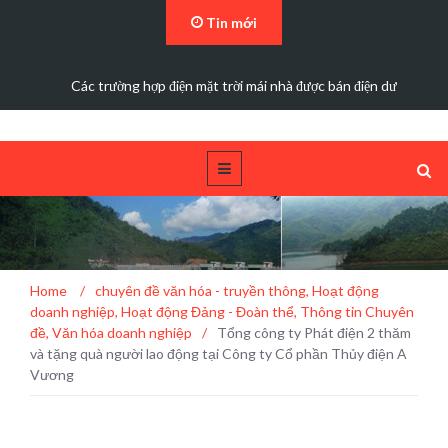
Tin mới
Các trường hợp điện mặt trời mái nhà được bán điện dư
Tổng công ty Phát điện 2 thăm và tặng quà
Home
/
chuyên đề văn hóa - truyền thông
,
Hoạt động
người lao động tại Công ty Cổ phần Thủy điện A
doanh nghiệp
,
Hoạt động Đảng - Đoàn thể
,
Thông tin Chuyên
Vương
đề
,
Văn hóa doanh nghiệp
/
Tổng công ty Phát điện 2 thăm
và tặng quà người lao động tại Công ty Cổ phần Thủy điện A
Vương