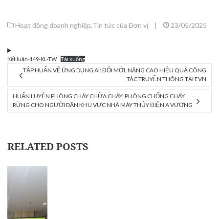
Hoạt động doanh nghiệp
,
Tin tức của Đơn vị
|
23/05/2025
Kết luận-149-KL-TW
Tải xuống
TẬP HUẤN VỀ ỨNG DỤNG AI: ĐỔI MỚI, NÂNG CAO HIỆU QUẢ CÔNG
TÁC TRUYỀN THÔNG TẠI EVN
HUẤN LUYỆN PHÒNG CHÁY CHỮA CHÁY, PHÒNG CHỐNG CHÁY
RỪNG CHO NGƯỜI DÂN KHU VỰC NHÀ MÁY THỦY ĐIỆN A VƯƠNG
RELATED POSTS