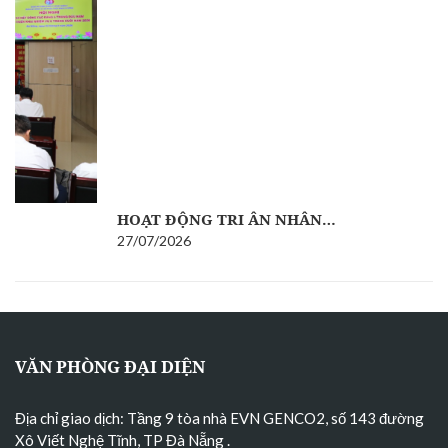
HOẠT ĐỘNG TRI ÂN NHÂN…
27/07/2026
VĂN PHÒNG ĐẠI DIỆN
Địa chỉ giao dịch: Tầng 9 tòa nhà EVN GENCO2, số 143 đường
Xô Viết Nghệ Tĩnh, TP Đà Nẵng
.