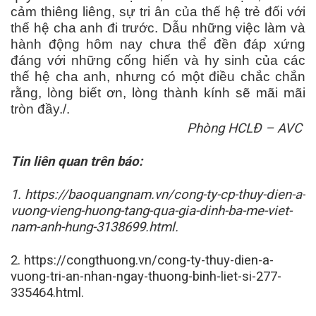
cảm thiêng liêng, sự tri ân của thế hệ trẻ đối với
thế hệ cha anh đi trước. Dẫu những việc làm và
hành động hôm nay chưa thể đền đáp xứng
đáng với những cống hiến và hy sinh của các
thế hệ cha anh, nhưng có một điều chắc chắn
rằng, lòng biết ơn, lòng thành kính sẽ mãi mãi
tròn đầy./.
Phòng HCLĐ – AVC
T
in liên quan trên báo:
1. https://baoquangnam.vn/cong-ty-cp-thuy-dien-a-
vuong-vieng-huong-tang-qua-gia-dinh-ba-me-viet-
nam-anh-hung-3138699.html.
2. https://congthuong.vn/cong-ty-thuy-dien-a-
vuong-tri-an-nhan-ngay-thuong-binh-liet-si-277-
335464.html.