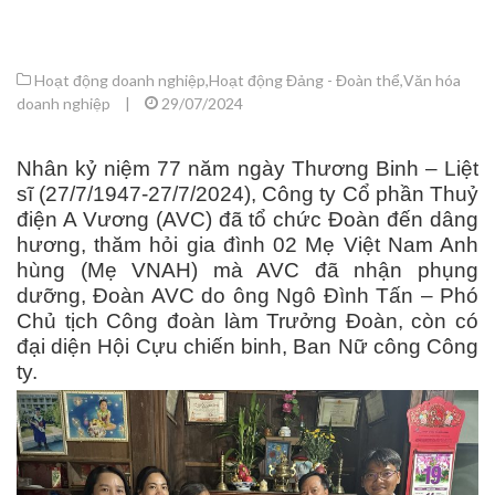
Hoạt động doanh nghiệp
,
Hoạt động Đảng - Đoàn thể
,
Văn hóa
doanh nghiệp
|
29/07/2024
Nhân kỷ niệm 77 năm ngày Thương Binh – Liệt
sĩ (27/7/1947-27/7/2024), Công ty Cổ phần Thuỷ
điện A Vương (AVC) đã tổ chức Đoàn đến dâng
hương, thăm hỏi gia đình 02 Mẹ Việt Nam Anh
hùng (Mẹ VNAH) mà AVC đã nhận phụng
dưỡng, Đoàn AVC do ông Ngô Đình Tấn – Phó
Chủ tịch Công đoàn làm Trưởng Đoàn, còn có
đại diện Hội Cựu chiến binh, Ban Nữ công Công
ty.