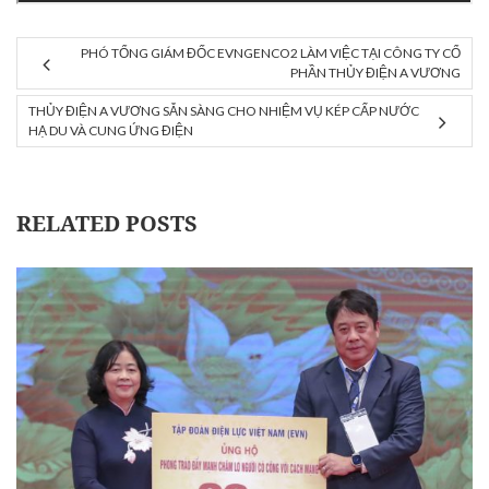
PHÓ TỔNG GIÁM ĐỐC EVNGENCO2 LÀM VIỆC TẠI CÔNG TY CỔ
PHẦN THỦY ĐIỆN A VƯƠNG
THỦY ĐIỆN A VƯƠNG SẴN SÀNG CHO NHIỆM VỤ KÉP CẤP NƯỚC
HẠ DU VÀ CUNG ỨNG ĐIỆN
RELATED POSTS