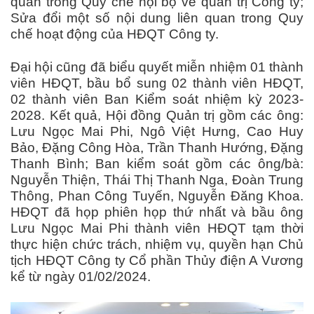
quan trong Quy chế nội bộ về quản trị Công ty;
Sửa đổi một số nội dung liên quan trong Quy
chế hoạt động của HĐQT Công ty.
Đại hội cũng đã biểu quyết miễn nhiệm 01 thành
viên HĐQT, bầu bổ sung 02 thành viên HĐQT,
02 thành viên Ban Kiểm soát nhiệm kỳ 2023-
2028. Kết quả, Hội đồng Quản trị gồm các ông:
Lưu Ngọc Mai Phi, Ngô Việt Hưng, Cao Huy
Bảo, Đặng Công Hòa, Trần Thanh Hướng, Đặng
Thanh Bình; Ban kiểm soát gồm các ông/bà:
Nguyễn Thiện, Thái Thị Thanh Nga, Đoàn Trung
Thông, Phan Công Tuyến, Nguyễn Đăng Khoa.
HĐQT đã họp phiên họp thứ nhất và bầu ông
Lưu Ngọc Mai Phi thành viên HĐQT tạm thời
thực hiện chức trách, nhiệm vụ, quyền hạn Chủ
tịch HĐQT Công ty Cổ phần Thủy điện A Vương
kể từ ngày 01/02/2024.