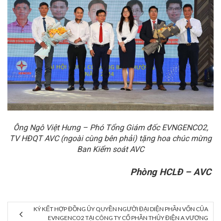
Ông Ngô Việt Hưng – Phó Tổng Giám đốc EVNGENCO2,
TV HĐQT AVC (ngoài cùng bên phải) tặng hoa chúc mừng
Ban Kiểm soát AVC
Phòng HCLĐ – AVC
KÝ KẾT HỢP ĐỒNG ỦY QUYỀN NGƯỜI ĐẠI DIỆN PHẦN VỐN CỦA
EVNGENCO2 TẠI CÔNG TY CỔ PHẦN THỦY ĐIỆN A VƯƠNG