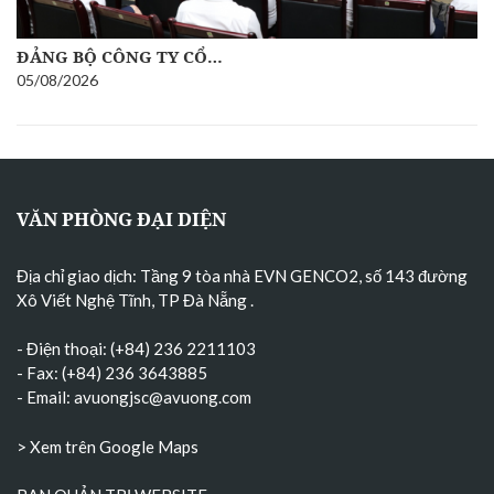
ĐẢNG BỘ CÔNG TY CỔ…
05/08/2026
VĂN PHÒNG ĐẠI DIỆN
Địa chỉ giao dịch: Tầng 9 tòa nhà EVN GENCO2, số 143 đường
Xô Viết Nghệ Tĩnh, TP Đà Nẵng
.
- Điện thoại: (+84) 236 2211103
- Fax: (+84) 236 3643885
- Email:
avuongjsc@avuong.com
> Xem trên Google Maps