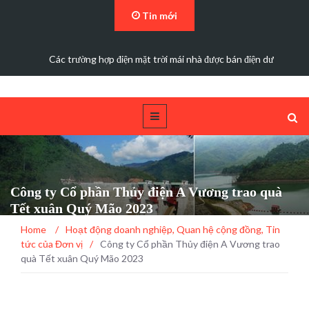
Tin mới
Các trường hợp điện mặt trời mái nhà được bán điện dư
Công ty Cổ phần Thủy điện A Vương trao quà
Tết xuân Quý Mão 2023
Home
/
Hoạt động doanh nghiệp
,
Quan hệ cộng đồng
,
Tin
tức của Đơn vị
/
Công ty Cổ phần Thủy điện A Vương trao
quà Tết xuân Quý Mão 2023