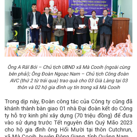
Ông A Râl Bói – Chủ tịch UBND xã Mà Cooih (ngoài cùng
bên phải); Ông Đoàn Ngoạc Nam – Chủ tịch Công đoàn
AVC (thứ 2 từ trái qua) trao quà cho 03 Già Làng tại 03
thôn và 02 hộ gia đình uy tín trong xã Mà Cooih
Trong dịp này, Đoàn công tác của Công ty cũng đã
khánh thành bàn giao 01 nhà Đại đoàn kết do Công
ty hỗ trợ kinh phí xây dựng (70 triệu đồng) để đưa
vào sử dụng trước Tết nguyên đán Quý Mão 2023
cho hộ gia đình ông Hối Mười tại thôn Cutchrun,
xã Mà Cooih, huyện Đông Giang, tỉnh Quảng Nam.