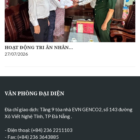
HOẠT ĐỘNG TRI ÂN NHÂN…
27/07/2026
VĂN PHÒNG ĐẠI DIỆN
Địa chỉ giao dịch: Tầng 9 tòa nhà EVN GENCO2, số 143 đường
Xô Viết Nghệ Tĩnh, TP Đà Nẵng
.
- Điện thoại: (+84) 236 2211103
- Fax: (+84) 236 3643885