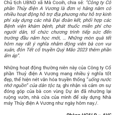
Chủ tịch UBND xã Mà Cooih, chia sẻ:
“Công ty Cổ
phần Thủy điện A Vương là đơn vị hằng năm có
nhiều hoạt động hỗ trợ địa phương như hỗ trợ kinh
phí xây dựng các nhà Đại đoàn kết, phối hợp các
Bệnh viện khám bệnh, phát thuốc miễn phí cho
người dân, tổ chức chương trình tiếp sức đến
trường đầu năm học mới, … Những mòn quà tết
hôm nay rất ý nghĩa nhằm động viên bà con vui
xuân, đón Tết cổ truyền Quý Mão 2023 thêm phần
ấm áp”.
Những hoạt động thường niên này của Công ty Cổ
phần Thuỷ điện A Vương mang nhiều ý nghĩa tốt
đẹp, thể hiện nét văn hóa truyền thống “
uống nước
nhớ nguồn” của dân tộc ta,
ghi nhận và cảm ơn sự
đóng góp của bà con vùng Dự án đã nhường lại
ruộng vườn, nhà cửa của mình để xây dựng Nhà
máy Thủy điện A Vương như ngày hôm nay./.