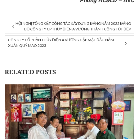
Phòng HC&LĐ – AVC
HỘI NGHỊ TỔNG KẾT CÔNG TÁC XÂY DỰNG ĐẢNG NĂM 2022 ĐẢNG
BỘ CÔNG TY CP THỦY ĐIỆN A VƯƠNG THÀNH CÔNG TỐT ĐẸP
CÔNG TY CỔ PHẦN THỦY ĐIỆN A VƯƠNG GẶP MẶT ĐẦU NĂM
XUÂN QUÝ MÃO 2023
RELATED POSTS