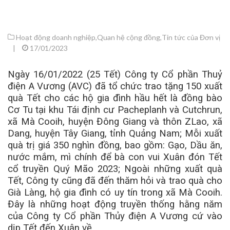
Hoạt động doanh nghiệp
,
Quan hệ cộng đồng
,
Tin tức của Đơn vị
|
17/01/2023
Ngày 16/01/2022 (25 Tết) Công ty Cổ phần Thuỷ
điện A Vương (AVC) đã tổ chức trao tặng 150 xuất
quà Tết cho các hộ gia đình hầu hết là đồng bào
Cơ Tu tại khu Tái định cư Pacheplanh và Cutchrun,
xã Mà Cooih, huyện Đông Giang và thôn ZLao, xã
Dang, huyện Tây Giang, tỉnh Quảng Nam; Mỗi xuất
quà trị giá 350 nghìn đồng, bao gồm: Gạo, Dầu ăn,
nước mắm, mì chính để bà con vui Xuân đón Tết
cổ truyền Quý Mão 2023; Ngoài những xuất quà
Tết, Công ty cũng đã đến thăm hỏi và trao quà cho
Già Làng, hộ gia đình có uy tín trong xã Mà Cooih.
Đây là những hoạt động truyền thống hằng năm
của Công ty Cổ phần Thủy điện A Vương cứ vào
dịp Tết đến Xuân về.