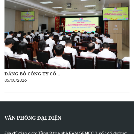
ĐẢNG BỘ CÔNG TY CỔ…
05/08/2026
VĂN PHÒNG ĐẠI DIỆN
Địa chỉ giao dịch: Tầng 9 tòa nhà EVN GENCO2, số 143 đường