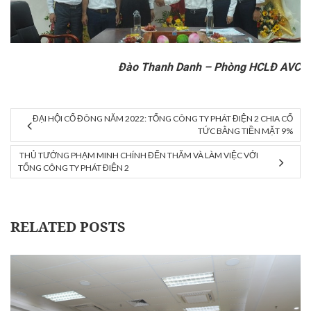
Đào Thanh Danh – Phòng HCLĐ AVC
ĐẠI HỘI CỔ ĐÔNG NĂM 2022: TỔNG CÔNG TY PHÁT ĐIỆN 2 CHIA CỔ
TỨC BẰNG TIỀN MẶT 9%
THỦ TƯỚNG PHẠM MINH CHÍNH ĐẾN THĂM VÀ LÀM VIỆC VỚI
TỔNG CÔNG TY PHÁT ĐIỆN 2
RELATED POSTS