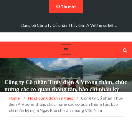
Tin mới
Đảng bộ Công ty Cổ phần Thủy điện A Vương sơ kết…
Công ty Cổ phần Thủy điện A Vương thăm, chúc
mừng các cơ quan thông tấn, báo chí nhân kỷ
niệm Ngày Báo chí cách mạng Việt Nam
Home
/
Hoạt động doanh nghiệp
/
Công ty Cổ phần Thủy
điện A Vương thăm, chúc mừng các cơ quan thông tấn, báo
chí nhân kỷ niệm Ngày Báo chí cách mạng Việt Nam