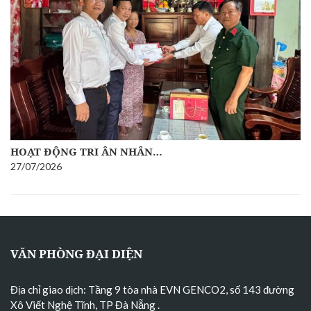
ĐOÀN CÔNG TÁC TẬP ĐOÀN…
24/07/2026
VĂN PHÒNG ĐẠI DIỆN
Địa chỉ giao dịch: Tầng 9 tòa nhà EVN GENCO2, số 143 đường
Xô Viết Nghệ Tĩnh, TP Đà Nẵng
.