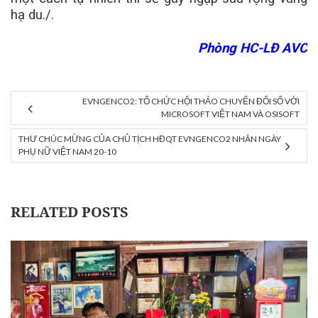
hạ du./.
Phòng HC-LĐ AVC
займы срочно без отказов онлайн
EVNGENCO2: TỔ CHỨC HỘI THẢO CHUYỂN ĐỔI SỐ VỚI
MICROSOFT VIỆT NAM VÀ OSISOFT
THƯ CHÚC MỪNG CỦA CHỦ TỊCH HĐQT EVNGENCO2 NHÂN NGÀY
PHỤ NỮ VIỆT NAM 20-10
RELATED POSTS