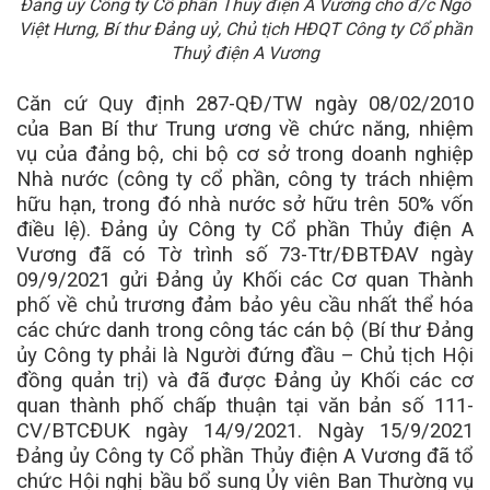
Đảng uỷ Công ty Cổ phần Thuỷ điện A Vương cho đ/c Ngô
Việt Hưng, Bí thư Đảng uỷ, Chủ tịch HĐQT Công ty Cổ phần
Thuỷ điện A Vương
Căn cứ Quy định 287-QĐ/TW ngày 08/02/2010
của Ban Bí thư Trung ương về chức năng, nhiệm
vụ của đảng bộ, chi bộ cơ sở trong doanh nghiệp
Nhà nước (công ty cổ phần, công ty trách nhiệm
hữu hạn, trong đó nhà nước sở hữu trên 50% vốn
điều lệ). Đảng ủy Công ty Cổ phần Thủy điện A
Vương đã có Tờ trình số 73-Ttr/ĐBTĐAV ngày
09/9/2021 gửi Đảng ủy Khối các Cơ quan Thành
phố về chủ trương đảm bảo yêu cầu nhất thể hóa
các chức danh trong công tác cán bộ (Bí thư Đảng
ủy Công ty phải là Người đứng đầu – Chủ tịch Hội
đồng quản trị) và đã được Đảng ủy Khối các cơ
quan thành phố chấp thuận tại văn bản số 111-
CV/BTCĐUK ngày 14/9/2021. Ngày 15/9/2021
Đảng ủy Công ty Cổ phần Thủy điện A Vương đã tổ
chức Hội nghị bầu bổ sung Ủy viên Ban Thường vụ