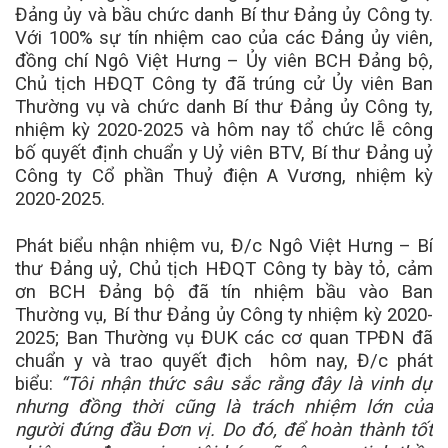
Đảng ủy và bầu chức danh Bí thư Đảng ủy Công ty.
Với 100% sự tín nhiệm cao của các Đảng ủy viên,
đồng chí Ngô Việt Hưng – Ủy viên BCH Đảng bộ,
Chủ tịch HĐQT Công ty đã trúng cử Ủy viên Ban
Thường vụ và chức danh Bí thư Đảng ủy Công ty,
nhiệm kỳ 2020-2025 và hôm nay tổ chức lễ công
bố quyết định chuẩn y Uỷ viên BTV, Bí thư Đảng uỷ
Công ty Cổ phần Thuỷ điện A Vương, nhiệm kỳ
2020-2025.
Phát biểu nhận nhiệm vu, Đ/c Ngô Việt Hưng – Bí
thư Đảng uỷ, Chủ tịch HĐQT Công ty bày tỏ, cảm
ơn BCH Đảng bộ đã tín nhiệm bầu vào Ban
Thường vụ, Bí thư Đảng ủy Công ty nhiệm kỳ 2020-
2025; Ban Thường vụ ĐUK các cơ quan TPĐN đã
chuẩn y và trao quyết địch hôm nay, Đ/c phát
biểu:
“T
ôi nhận thức sâu sắc rằng đây là vinh dự
nhưng đồng thời cũng là trách nhiệm
lớn
của
người đứng đầu Đơn vị
. Do đó, để hoàn thành tốt