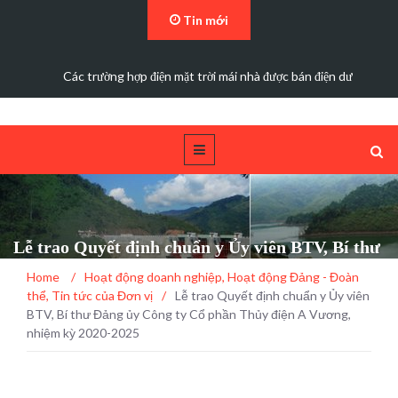
Tin mới
Các trường hợp điện mặt trời mái nhà được bán điện dư
Lễ trao Quyết định chuẩn y Ủy viên BTV, Bí thư
Đảng ủy Công ty Cổ phần Thủy điện A Vương,
Home
/
Hoạt động doanh nghiệp
,
Hoạt động Đảng - Đoàn
nhiệm kỳ 2020-2025
thể
,
Tin tức của Đơn vị
/
Lễ trao Quyết định chuẩn y Ủy viên
BTV, Bí thư Đảng ủy Công ty Cổ phần Thủy điện A Vương,
nhiệm kỳ 2020-2025