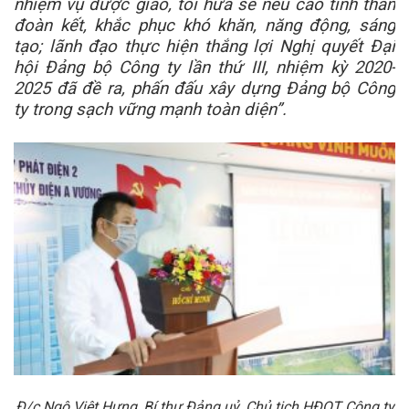
nhiệm vụ được giao,
t
ôi hứa sẽ nêu cao tinh thần
đoàn kết, khắc phục khó khăn, năng động, sáng
tạo; lãnh đạo thực hiện thắng lợi Nghị quyết Đại
hội Đảng bộ
Công ty
lần thứ
III
, nhiệm kỳ 2020-
2025 đã đề ra, phấn đấu xây dựng Đảng bộ
Công
ty trong sạch
vững mạnh toàn diện
”.
Đ/c Ngô Việt Hưng, Bí thư Đảng uỷ, Chủ tịch HĐQT Công ty