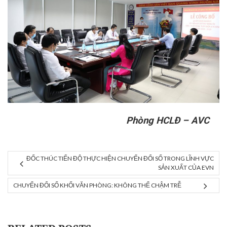
Phòng HCLĐ – AVC
займ на карту быстро без звонков
ĐỐC THÚC TIẾN ĐỘ THỰC HIỆN CHUYỂN ĐỔI SỐ TRONG LĨNH VỰC
SẢN XUẤT CỦA EVN
CHUYỂN ĐỔI SỐ KHỐI VĂN PHÒNG: KHÔNG THỂ CHẬM TRỄ