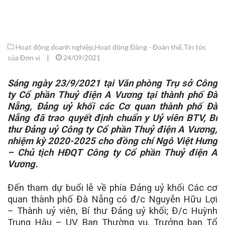
Hoạt động doanh nghiệp
,
Hoạt động Đảng - Đoàn thể
,
Tin tức
của Đơn vị
|
24/09/2021
Sáng ngày 23/9/2021 tại Văn phòng Trụ sở Công
ty Cổ phần Thuỷ điện A Vương tại thành phố Đà
Nẵng, Đảng uỷ khối các Cơ quan thành phố Đà
Nẵng đã trao quyết định chuẩn y Uỷ viên BTV, Bí
thư Đảng uỷ Công ty Cổ phần Thuỷ điện A Vương,
nhiệm kỳ 2020-2025 cho đồng chí Ngô Việt Hưng
– Chủ tịch HĐQT Công ty Cổ phần Thuỷ điện A
Vương.
Đến tham dự buổi lễ về phía Đảng uỷ khối Các cơ
quan thành phố Đà Nẵng có đ/c Nguyễn Hữu Lợi
– Thành uỷ viên, Bí thư Đảng uỷ khối; Đ/c Huỳnh
Trung Hậu – UV Ban Thường vụ, Trưởng ban Tổ