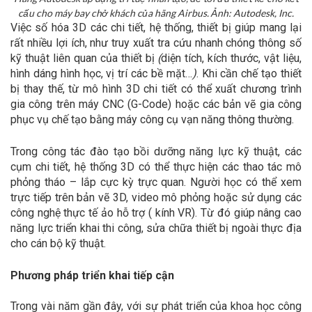
cấu cho máy bay chở khách của hãng Airbus. Ảnh: Autodesk, Inc.
Việc số hóa 3D các chi tiết, hệ thống, thiết bị giúp mang lại
rất nhiều lợi ích, như truy xuất tra cứu nhanh chóng thông số
kỹ thuật liên quan của thiết bị
(
diện tích, kích thước, vật liệu,
hình dáng hình học, vị trí các bề mặt…
)
. Khi cần chế tạo thiết
bị thay thế, từ mô hình 3D chi tiết có thể xuất chương trình
gia công trên máy CNC (G-Code) hoặc các bản vẽ gia công
phục vụ chế tạo bằng máy công cụ vạn năng thông thường.
Trong công tác đào tạo bồi dưỡng năng lực kỹ thuật, các
cụm chi tiết, hệ thống 3D có thể thực hiện các thao tác mô
phỏng tháo – lắp cực kỳ trực quan. Người học có thể xem
trực tiếp trên bản vẽ 3D, video mô phỏng hoặc sử dụng các
công nghệ thực tế ảo hỗ trợ ( kính VR). Từ đó giúp nâng cao
năng lực triển khai thi công, sửa chữa thiết bị ngoài thực địa
cho cán bộ kỹ thuật.
Phương pháp triển khai tiếp cận
Trong vài năm gần đây, với sự phát triển của khoa học công