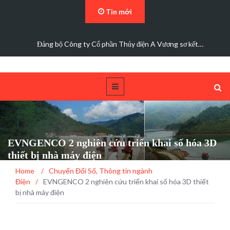
Tin mới
Đảng bộ Công ty Cổ phần Thủy điện A Vương sơ kết…
EVNGENCO 2 nghiên cứu triển khai số hóa 3D
thiết bị nhà máy điện
Home
/
Chuyển Đổi Số
,
Thông tin ngành
Điện
/
EVNGENCO 2 nghiên cứu triển khai số hóa 3D thiết
bị nhà máy điện