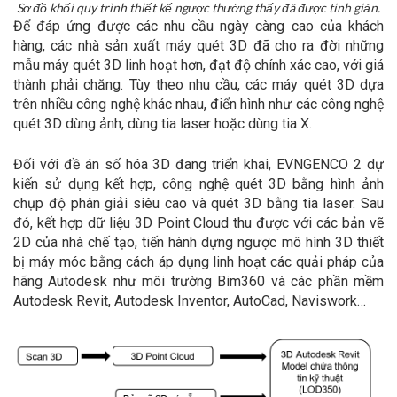
Sơ đồ khối quy trình thiết kế ngược thường thấy đã được tinh giản.
Để đáp ứng được các nhu cầu ngày càng cao của khách
hàng, các nhà sản xuất máy quét 3D đã cho ra đời những
mẫu máy quét 3D linh hoạt hơn, đạt độ chính xác cao, với giá
thành phải chăng. Tùy theo nhu cầu, các máy quét 3D dựa
trên nhiều công nghệ khác nhau, điển hình như các công nghệ
quét 3D dùng ảnh, dùng tia laser hoặc dùng tia X.
Đối với đề án số hóa 3D đang triển khai, EVNGENCO 2 dự
kiến sử dụng kết hợp, công nghệ quét 3D bằng hình ảnh
chụp độ phân giải siêu cao và quét 3D bằng tia laser. Sau
đó, kết hợp dữ liệu 3D Point Cloud thu được với các bản vẽ
2D của nhà chế tạo, tiến hành dựng ngược mô hình 3D thiết
bị máy móc bằng cách áp dụng linh hoạt các quải pháp của
hãng Autodesk như môi trường Bim360 và các phần mềm
Autodesk Revit, Autodesk Inventor, AutoCad, Naviswork…