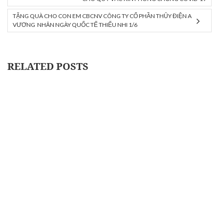
TẶNG QUÀ CHO CON EM CBCNV CÔNG TY CỔ PHẦN THỦY ĐIỆN A
VƯƠNG NHÂN NGÀY QUỐC TẾ THIẾU NHI 1/6
RELATED POSTS