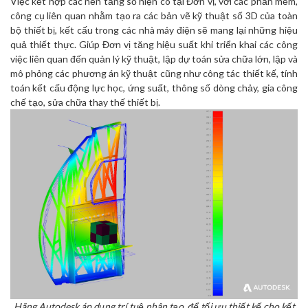
Việc kết hợp các nền tảng số hiện có tại Đơn vị, với các phần mềm,
công cụ liên quan nhằm tạo ra các bản vẽ kỹ thuật số 3D của toàn
bộ thiết bị, kết cấu trong các nhà máy điện sẽ mang lại những hiệu
quả thiết thực. Giúp Đơn vị tăng hiệu suất khi triển khai các công
việc liên quan đến quản lý kỹ thuật, lập dự toán sửa chữa lớn, lập và
mô phỏng các phương án kỹ thuật cũng như công tác thiết kế, tính
toán kết cấu động lực học, ứng suất, thông số dòng chảy, gia công
chế tạo, sửa chữa thay thế thiết bị.
Hãng Autodesk áp dụng trí tuệ nhân tạo, để tối ưu thiết kế cho kết