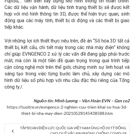
Fujitsu,… tiến đến xây dựng Mô hình thông tin hoàn chỉnh.
Các dữ liệu vận hành, dữ liệu tình trạng thiết bị sẽ được kết
hợp với mô hình thông tin 3D, được thể hiện trực quan, sinh
động qua các máy tính, thiết bị di động và các thiết bị giao
tiếp khác.
Với những lợi ích thiết thực nêu trên, đề án “Số hóa 3D tất cả
thiết bị, kết cấu, chi tiết máy trong các nhà máy điện” không
chỉ giúp EVNGENCO 2 xử lý các vấn đề đang gặp phải trước
mắt, mà còn là một tiền đề quan trọng trong quá trình tiếp
cận công nghệ mới trên thế giới; chứng minh sự linh hoạt và
sáng tạo trong việc từng bước làm chủ; xây dựng các mô
hình dữ liệu số phù hợp với nhu cầu đặc thù riêng của Tổng
công ty./.
Nguồn tin: Minh Lương – Văn Hoàn EVN – Gen co2
https://tuoitre.vn/evngenco-2-nghien-cuu-trien-khai-so-hoa-3d-
thiet-bi-nha-may-dien-20210528145438588.htm
денежные займы на карту срочно без отказа
TẬP ĐOÀN ĐIỆN LỰC QUỐC GIA VIỆT NAM ỦNG HỘ 30 TỶ ĐỒNG
CHO QUỸ VẮC-XIN PHÒNG CHỐNG COVID-19