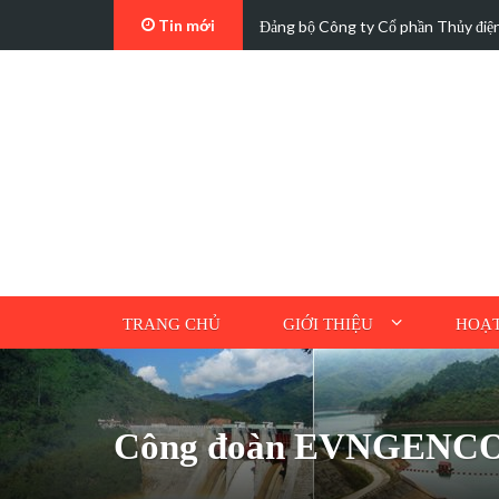
Tin mới
, phát…
Đảng bộ Công ty Cổ phần Thủy điệ
TRANG CHỦ
GIỚI THIỆU
HOẠT
Công đoàn EVNGENCO 2