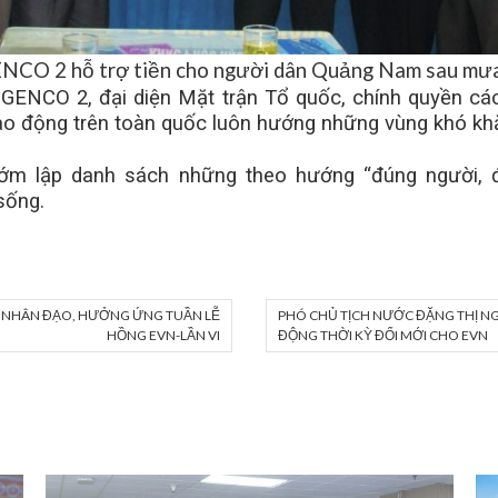
CO 2 hỗ trợ tiền cho người dân Quảng Nam sau mưa 
GENCO 2, đại diện Mặt trận Tổ quốc, chính quyền cá
ao động trên toàn quốc luôn hướng những vùng khó k
ớm lập danh sách những theo hướng “đúng người, 
sống.
U NHÂN ĐẠO, HƯỞNG ỨNG TUẦN LỄ
PHÓ CHỦ TỊCH NƯỚC ĐẶNG THỊ N
HỒNG EVN-LẦN VI
ĐỘNG THỜI KỲ ĐỔI MỚI CHO EVN