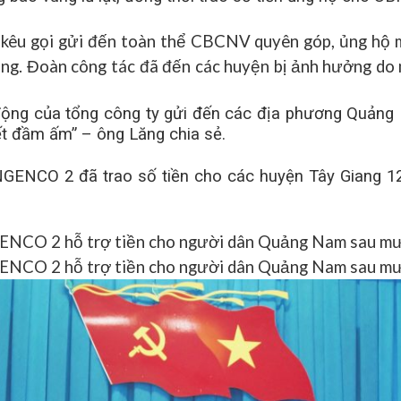
u gọi gửi đến toàn thể CBCNV quyên góp, ủng hộ mỗ
rung. Đoàn công tác đã đến các huyện bị ảnh hưởng do
 động của tổng công ty gửi đến các địa phương Quản
t đầm ấm” – ông Lăng chia sẻ.
NGENCO 2 đã trao số tiền cho các huyện Tây Giang 12