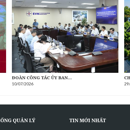
CHÍNH PHỦ BAN HÀNH NGHỊ…
BẢ
29/06/2026
15
HỐNG QUẢN LÝ
TIN MỚI NHẤT