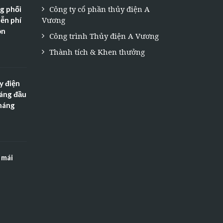
Công ty cổ phần thủy điện A
g phối
Vương
ễn phí
ôn
Công trình Thủy điện A Vương
Thành tích & Khen thưởng
y điện
háng đầu
tháng
 mái