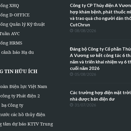
hống XHQ
Công ty CP Thủy điện A Vươn
hợp khám bệnh, phát thuốc mi
hống D-OFFICE
và trao quà cho người dân th
ống Quản lý Kỹ thuật
CutChrun
08/08/2026
 Tuần AVC
hống HRMS
Đảng bộ Công ty Cổ phần Thủ
 cảnh báo Hạ du
A Vương sơ kết công tác 6 t
năm và triển khai nhiệm vụ 6 
cuối năm 2026
 TIN HỮU ÍCH
05/08/2026
oàn Điện lực Việt Nam
Các trường hợp điện mặt trời
công ty Phát điện 2
nhà được bán điện dư
 bạ Công ty
31/07/2026
nước các hồ thủy điện
g tâm dự báo KTTV Trung