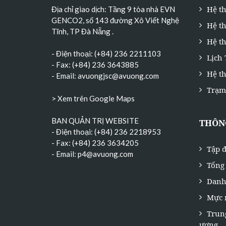
Hệ t
Địa chỉ giao dịch: Tầng 9 tòa nhà EVN
GENCO2, số 143 đường Xô Viết Nghệ
Hệ t
Tĩnh, TP Đà Nẵng
.
Hệ th
- Điện thoại: (+84) 236 2211103
Lịch
- Fax: (+84) 236 3643885
Hệ t
- Email:
avuongjsc@avuong.com
Trạm
> Xem trên Google Maps
BAN QUẢN TRỊ WEBSITE
THÔNG
- Điện thoại: (+84) 236 2218953
- Fax: (+84) 236 3634205
Tập đ
- Email:
p4@avuong.com
Tổng 
Danh
Mực 
Trun
ương