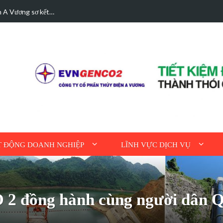
n A Vương sơ kết…
Các trường hợp điệ
 ĐỘNG DOANH NGHIỆP
LĨNH VỰC DỊCH VỤ
 đồng hành cùng người dân Q