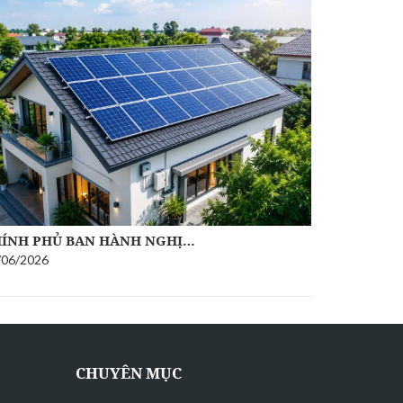
VẬN HÀN
N TIN SỐ 10
15/06/2026
/06/2026
CHUYÊN MỤC