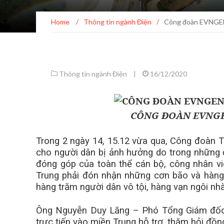
Home
/
Thông tin ngành Điện
/
Công đoàn EVNGEN
Thông tin ngành Điện
|
16/12/2020
CÔNG ĐOÀN EVNGE
Trong 2 ngày 14, 15.12 vừa qua, Công đoàn 
cho người dân bị ảnh hưởng do trong những
đóng góp của toàn thể cán bộ, công nhân v
Trung phải đón nhận những cơn bão và hàng l
hàng trăm người dân vô tội, hàng vạn ngôi nh
Ông Nguyễn Duy Lăng – Phó Tổng Giám đốc
trực tiếp vào miền Trung hỗ trợ, thăm hỏi đồ