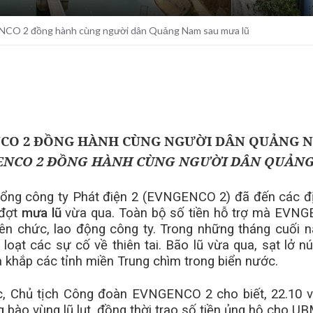
CO 2 đồng hành cùng người dân Quảng Nam sau mưa lũ
NCO 2 ĐỒNG HÀNH CÙNG NGƯỜI DÂN QUẢNG
Tổng công ty Phát điện 2 (EVNGENCO 2) đã đến các đ
 đợt
mưa lũ
vừa qua. Toàn bộ số tiền hỗ trợ mà EVNGE
iên chức, lao động công ty. Trong những tháng cuối 
oạt các sự cố về thiên tai. Bão lũ vừa qua, sạt lở nú
à khắp các tỉnh miền Trung chìm trong biển nước.
, Chủ tịch Công đoàn EVNGENCO 2 cho biết, 22.10 
ng bào vùng lũ lụt, đồng thời trao số tiền ủng hộ cho