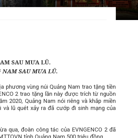
 NAM SAU MƯA LŨ.
ịa phương vùng núi Quảng Nam trao tặng tiền
NCO 2 trao tặng lần này được trích từ nguồn
năm 2020, Quảng Nam nói riêng và khắp miền
i và lũ quét xảy ra đã cướp đi sinh mạng của
vừa qua, đoàn công tác của EVNGENCO 2 đã
 UBMTTQVN tỉnh Quảng Nam 500 triệu đồng.