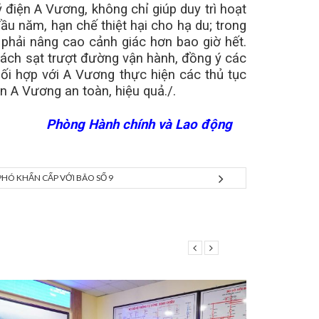
 điện A Vương, không chỉ giúp duy trì hoạt
u năm, hạn chế thiệt hại cho hạ du; trong
 phải nâng cao cảnh giác hơn bao giờ hết.
 bách sạt trượt đường vận hành, đồng ý các
i hợp với A Vương thực hiện các thủ tục
ện A Vương an toàn, hiệu quả./.
Phòng Hành chính và Lao động
PHÓ KHẨN CẤP VỚI BÃO SỐ 9