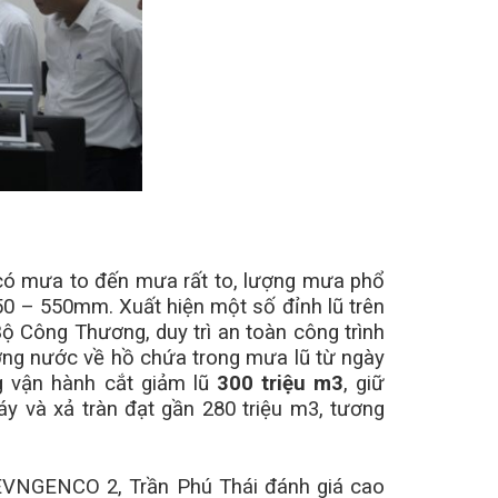
có mưa to đến mưa rất to, lượng mưa phổ
0 – 550mm. Xuất hiện một số đỉnh lũ trên
ộ Công Thương, duy trì an toàn công trình
ượng nước về hồ chứa trong mưa lũ từ ngày
g vận hành cắt giảm lũ
300 triệu m3
, giữ
y và xả tràn đạt gần 280 triệu m3, tương
n EVNGENCO 2, Trần Phú Thái đánh giá cao