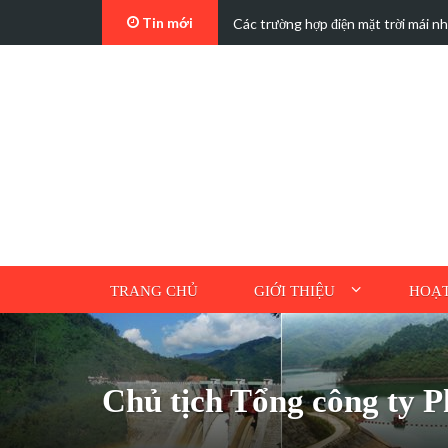
Tin mới
t…
Các trường hợp điện mặt trời mái n
TRANG CHỦ
GIỚI THIỆU
HOẠT
Chủ tịch Tổng công ty P