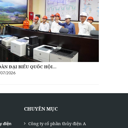
A VƯƠNG 
04/07/2026
ÀN ĐẠI BIỂU QUỐC HỘI…
/07/2026
CHUYÊN MỤC
Công ty cổ phần thủy điện A
y điện