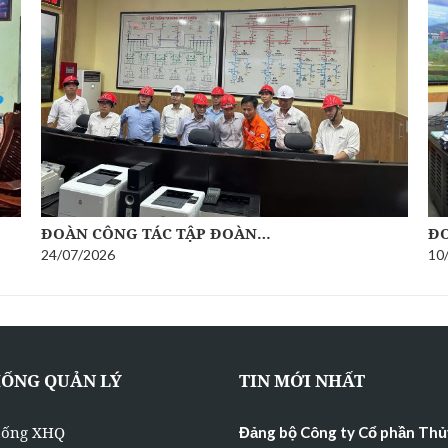
ĐOÀN CÔNG TÁC TẬP ĐOÀN…
ĐO
24/07/2026
10
HỐNG QUẢN LÝ
TIN MỚI NHẤT
hống XHQ
Đảng bộ Công ty Cổ phần Thủ