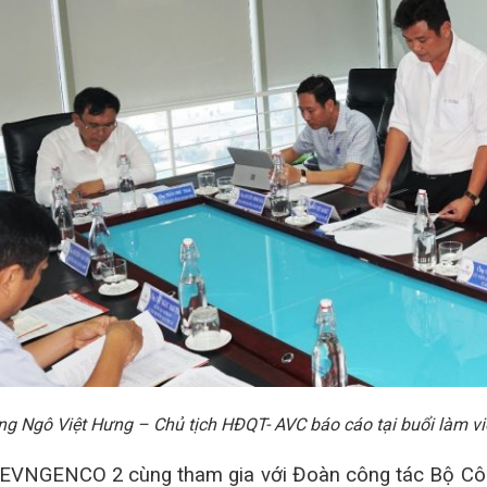
ng Ngô Việt Hưng – Chủ tịch HĐQT- AVC báo cáo tại buổi làm vi
a EVNGENCO 2 cùng tham gia với Đoàn công tác Bộ C