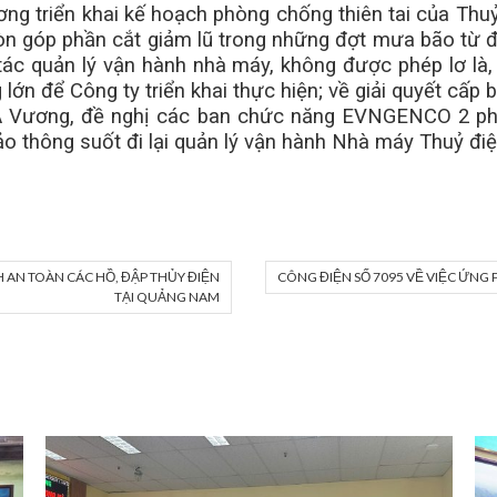
ng triển khai kế hoạch phòng chống thiên tai của Thuỷ
òn góp phần cắt giảm lũ trong những đợt mưa bão từ đầ
g tác quản lý vận hành nhà máy, không được phép lơ là,
 lớn để Công ty triển khai thực hiện; về giải quyết cấp
A Vương, đề nghị các ban chức năng EVNGENCO 2 phố
bảo thông suốt đi lại quản lý vận hành Nhà máy Thuỷ đi
AN TOÀN CÁC HỒ, ĐẬP THỦY ĐIỆN
CÔNG ĐIỆN SỐ 7095 VỀ VIỆC ỨNG 
TẠI QUẢNG NAM