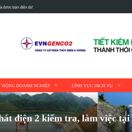
hà được bán điện dư
Hoạt động tri ân n
 ĐỘNG DOANH NGHIỆP
LĨNH VỰC DỊCH VỤ
hát điện 2 kiểm tra, làm việc tạ