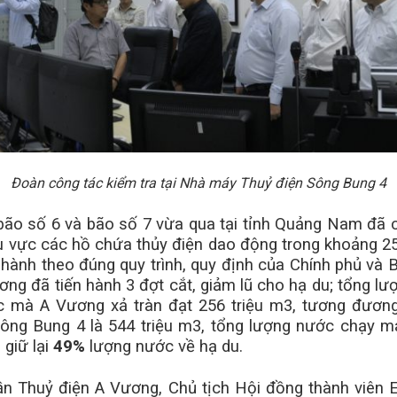
Đoàn công tác kiểm tra tại Nhà máy Thuỷ điện Sông Bung 4
bão số 6 và bão số 7 vừa qua tại tỉnh Quảng Nam đã 
 vực các hồ chứa thủy điện dao động trong khoảng 25
hành theo đúng quy trình, quy định của Chính phủ và B
ơng đã tiến hành 3 đợt cắt, giảm lũ cho hạ du; tổng l
ớc mà A Vương xả tràn đạt 256 triệu m3, tương đươn
ông Bung 4 là 544 triệu m3, tổng lượng nước chạy má
, giữ lại
49%
lượng nước về hạ du.
hần Thuỷ điện A Vương, Chủ tịch Hội đồng thành viê