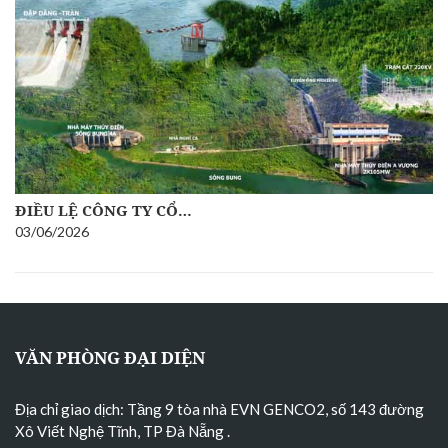
ĐIỀU LỆ CÔNG TY CỔ…
03/06/2026
VĂN PHÒNG ĐẠI DIỆN
Địa chỉ giao dịch: Tầng 9 tòa nhà EVN GENCO2, số 143 đường
Xô Viết Nghệ Tĩnh, TP Đà Nẵng
.