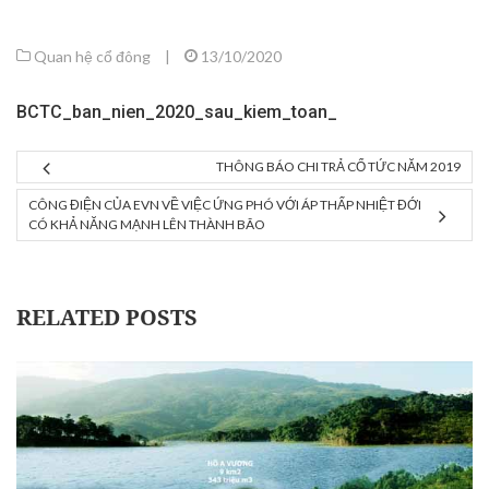
Quan hệ cổ đông
|
13/10/2020
BCTC_ban_nien_2020_sau_kiem_toan_
THÔNG BÁO CHI TRẢ CỔ TỨC NĂM 2019
CÔNG ĐIỆN CỦA EVN VỀ VIỆC ỨNG PHÓ VỚI ÁP THẤP NHIỆT ĐỚI
CÓ KHẢ NĂNG MẠNH LÊN THÀNH BÃO
RELATED POSTS