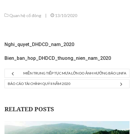
Quan hệ cổ đông
|
13/10/2020
Nghi_quyet_DHDCD_nam_2020
Bien_ban_hop_DHDCD_thuong_nien_nam_2020
MIỀN TRUNG TIẾP TỤC MƯA LỚN DO ẢNH HƯỞNG BÃO LINFA
BÁO CÁO TÀI CHÍNH QUÝ II NĂM 2020
RELATED POSTS