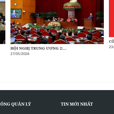
CÔ
23
HỘI NGHỊ TRUNG ƯƠNG 2:…
27/05/2026
HỐNG QUẢN LÝ
TIN MỚI NHẤT