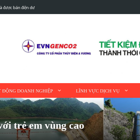
hà được bán điện dư
Hoạt động tri ân n
 ĐỘNG DOANH NGHIỆP
LĨNH VỰC DỊCH VỤ
ới trẻ em vùng cao