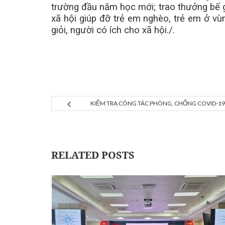
trường đầu năm học mới; trao thưởng bế g
xã hội giúp đỡ trẻ em nghèo, trẻ em ở vù
giỏi, người có ích cho xã hội./.
KIỂM TRA CÔNG TÁC PHÒNG, CHỐNG COVID-19
RELATED POSTS