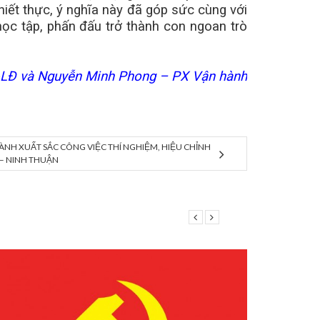
iết thực, ý nghĩa này đã góp sức cùng với
học tập, phấn đấu trở thành con ngoan trò
&LĐ và Nguyễn Minh Phong –
PX Vận hành
NH XUẤT SẮC CÔNG VIỆC THÍ NGHIỆM, HIỆU CHỈNH
 – NINH THUẬN