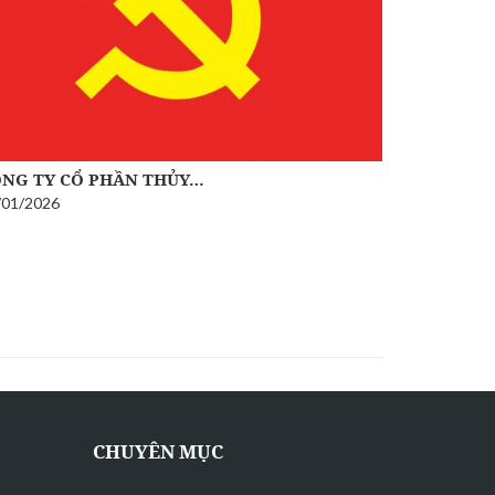
NG TY CỔ PHẦN THỦY…
/01/2026
ẤM LÒNG
24/08/2025
CHUYÊN MỤC