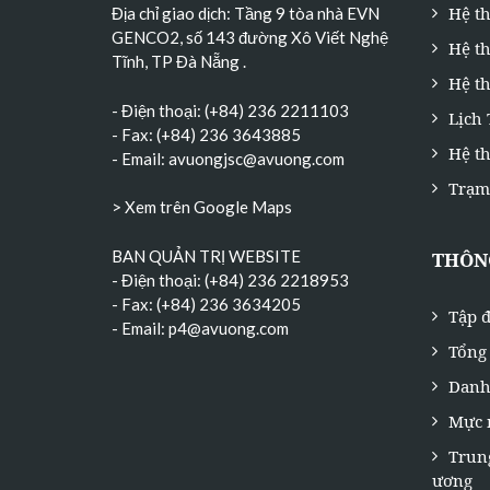
Hệ t
Địa chỉ giao dịch: Tầng 9 tòa nhà EVN
GENCO2, số 143 đường Xô Viết Nghệ
Hệ t
Tĩnh, TP Đà Nẵng
.
Hệ th
- Điện thoại: (+84) 236 2211103
Lịch
- Fax: (+84) 236 3643885
Hệ t
- Email:
avuongjsc@avuong.com
Trạm
> Xem trên Google Maps
BAN QUẢN TRỊ WEBSITE
THÔNG
- Điện thoại: (+84) 236 2218953
- Fax: (+84) 236 3634205
Tập đ
- Email:
p4@avuong.com
Tổng 
Danh
Mực 
Trun
ương