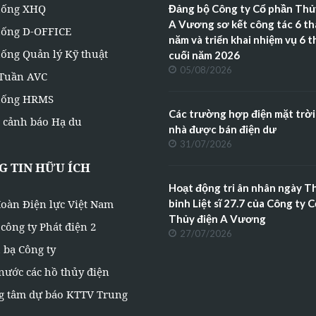
hống XHQ
Đảng bộ Công ty Cổ phần Thủ
A Vương sơ kết công tác 6 t
hống D-OFFICE
năm và triển khai nhiệm vụ 6 
ống Quản lý Kỹ thuật
cuối năm 2026
05/08/2026
 Tuần AVC
hống HRMS
Các trường hợp điện mặt trời
 cảnh báo Hạ du
nhà được bán điện dư
31/07/2026
 TIN HỮU ÍCH
Hoạt động tri ân nhân ngày 
oàn Điện lực Việt Nam
binh Liệt sĩ 27.7 của Công ty 
Thủy điện A Vương
công ty Phát điện 2
27/07/2026
 bạ Công ty
nước các hồ thủy điện
g tâm dự báo KTTV Trung