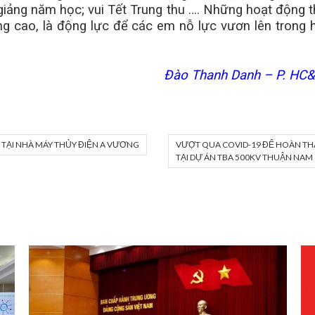
iảng năm học; vui Tết Trung thu …. Những hoạt động th
ng cao, là động lực để các em nỗ lực vươn lên trong 
Đào Thanh Danh – P. HC
 TẠI NHÀ MÁY THỦY ĐIỆN A VƯƠNG
VƯỢT QUA COVID-19 ĐỂ HOÀN THÀ
TẠI DỰ ÁN TBA 500KV THUẬN NAM