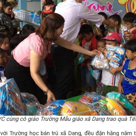
 cùng cô giáo Trường Mẫu giáo xã Dang trao quà Tết
 với Trường học bán trú xã Dang, đều đặn hằng năm 