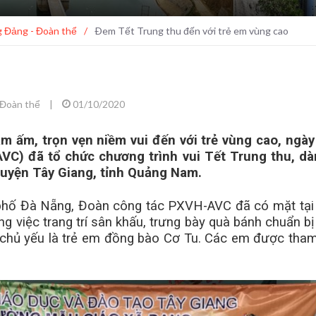
 Đảng - Đoàn thể
/
Ðem Tết Trung thu đến với trẻ em vùng cao
 Đoàn thể
|
01/10/2020
 ấm, trọn vẹn niềm vui đến với trẻ vùng cao, ngà
C) đã tổ chức chương trình vui Tết Trung thu, d
uyện Tây Giang, tỉnh Quảng Nam.
phố Đà Nẵng, Đoàn công tác PXVH-AVC đã có mặt tại 
g việc trang trí sân khấu, trưng bày quà bánh chuẩn b
chủ yếu là trẻ em đồng bào Cơ Tu. Các em được tham