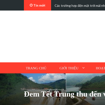
Tin mới
t…
Các trường hợp điện mặt trời mái n
TRANG CHỦ
GIỚI THIỆU
HOẠT
Ðem Tết Trung thu đến v