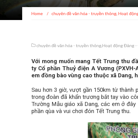
Home
/
chuyên đề văn hóa - truyền thông
,
Hoạt động
chuyên đề văn hóa - truyền thông
,
Hoạt động Đảng -
Với mong muốn mang Tết Trung thu đầm
ty Cổ phần Thuỷ điện A Vương (PXVH-AV
em đồng bào vùng cao thuộc xã Dang, h
Sau hơn 3 giờ, vượt gần 150km từ thành 
trong đoàn đã khẩn trương bắt tay vào côn
Trường Mẫu giáo xã Dang, các em ở đây 
phần qùa và vui chơi đón Tết Trung thu.