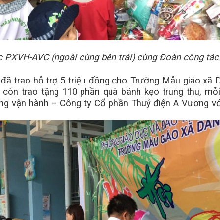
PXVH-AVC (ngoài cùng bên trái) cùng Đoàn công tác t
ã trao hỗ trợ 5 triệu đồng cho
Trường Mẫu giáo xã
, còn trao tặng 110 phần quà bánh kẹo trung thu, m
ởng vận hành – Công ty Cổ phần Thuỷ điện A Vương v