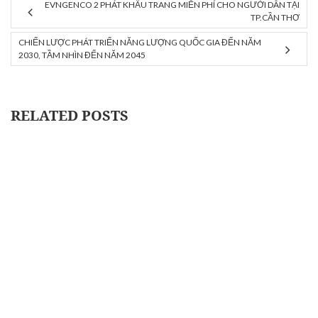
EVNGENCO 2 PHÁT KHẨU TRANG MIỄN PHÍ CHO NGƯỜI DÂN TẠI
TP.CẦN THƠ
CHIẾN LƯỢC PHÁT TRIỂN NĂNG LƯỢNG QUỐC GIA ĐẾN NĂM
2030, TẦM NHÌN ĐẾN NĂM 2045
RELATED POSTS