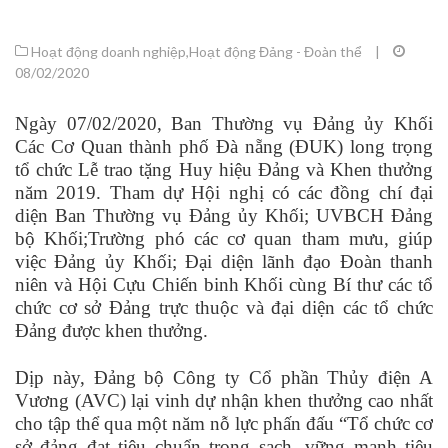
Hoạt động doanh nghiệp
,
Hoạt động Đảng - Đoàn thể
|
08/02/2020
Ngày 07/02/2020, Ban Thường vụ Đảng ủy Khối
Các Cơ Quan thành phố Đà nẵng (ĐUK) long trọng
tổ chức Lễ trao tặng Huy hiệu Đảng và Khen thưởng
năm 2019. Tham dự Hội nghị có các đồng chí đại
diện Ban Thường vụ Đảng ủy Khối; UVBCH Đảng
bộ Khối;Trường phó các cơ quan tham mưu, giúp
việc Đảng ủy Khối; Đại diện lãnh đạo Đoàn thanh
niên và Hội Cựu Chiến binh Khối cùng Bí thư các tổ
chức cơ sở Đảng trực thuộc và đại diện các tổ chức
Đảng được khen thưởng.
Dịp này, Đảng bộ Công ty Cổ phần Thủy điện A
Vương (AVC) lại vinh dự nhận khen thưởng cao nhất
cho tập thể qua một năm nỗ lực phấn đấu “Tổ chức cơ
sở đảng đạt tiêu chuẩn trong sạch, vững mạnh tiêu