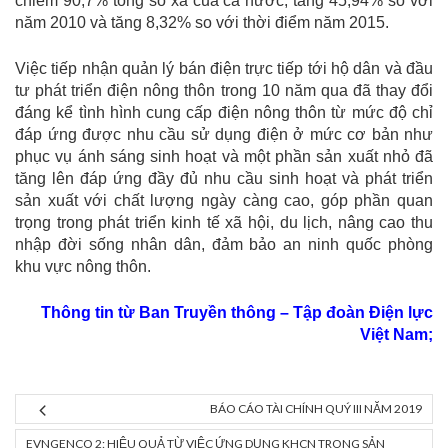
chiếm 90,7% tổng số xã của cả nước, tăng 45,94% so với
năm 2010 và tăng 8,32% so với thời điểm năm 2015.
Việc tiếp nhận quản lý bán điện trực tiếp tới hộ dân và đầu
tư phát triển điện nông thôn trong 10 năm qua đã thay đổi
đáng kể tình hình cung cấp điện nông thôn từ mức độ chỉ
đáp ứng được nhu cầu sử dụng điện ở mức cơ bản như
phục vụ ánh sáng sinh hoạt và một phần sản xuất nhỏ đã
tăng lên đáp ứng đầy đủ nhu cầu sinh hoạt và phát triển
sản xuất với chất lượng ngày càng cao, góp phần quan
trọng trong phát triển kinh tế xã hội, du lịch, nâng cao thu
nhập đời sống nhân dân, đảm bảo an ninh quốc phòng
khu vực nông thôn.
Thông tin từ Ban Truyền thông – Tập đoàn Điện lực
Việt Nam;
BÁO CÁO TÀI CHÍNH QUÝ III NĂM 2019
EVNGENCO 2: HIỆU QUẢ TỪ VIỆC ỨNG DỤNG KHCN TRONG SẢN