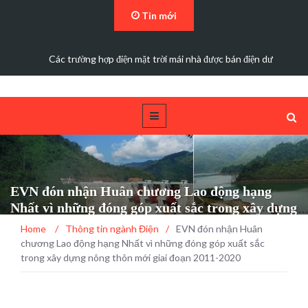
Tin mới
Các trường hợp điện mặt trời mái nhà được bán điện dư
EVN đón nhận Huân chương Lao động hạng
Nhất vì những đóng góp xuất sắc trong xây dựng
nông thôn mới giai đoạn 2011-2020
Home
/
Thông tin ngành Điện
/
EVN đón nhận Huân
chương Lao động hạng Nhất vì những đóng góp xuất sắc
trong xây dựng nông thôn mới giai đoạn 2011-2020