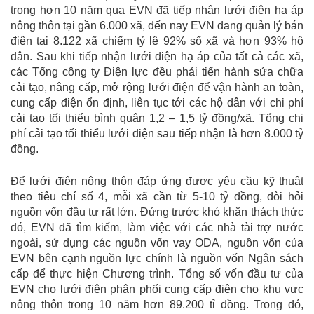
trong hơn 10 năm qua EVN đã tiếp nhận lưới điện hạ áp
nông thôn tại gần 6.000 xã, đến nay EVN đang quản lý bán
điện tại 8.122 xã chiếm tỷ lệ 92% số xã và hơn 93% hộ
dân. Sau khi tiếp nhận lưới điện hạ áp của tất cả các xã,
các Tổng công ty Điện lực đều phải tiến hành sửa chữa
cải tạo, nâng cấp, mở rộng lưới điện để vận hành an toàn,
cung cấp điện ổn định, liên tục tới các hộ dân với chi phí
cải tạo tối thiểu bình quân 1,2 – 1,5 tỷ đồng/xã. Tổng chi
phí cải tạo tối thiểu lưới điện sau tiếp nhận là hơn 8.000 tỷ
đồng.
Để lưới điện nông thôn đáp ứng được yêu cầu kỹ thuật
theo tiêu chí số 4, mỗi xã cần từ 5-10 tỷ đồng, đòi hỏi
nguồn vốn đầu tư rất lớn. Đứng trước khó khăn thách thức
đó, EVN đã tìm kiếm, làm việc với các nhà tài trợ nước
ngoài, sử dụng các nguồn vốn vay ODA, nguồn vốn của
EVN bên cạnh nguồn lực chính là nguồn vốn Ngân sách
cấp để thực hiện Chương trình. Tổng số vốn đầu tư của
EVN cho lưới điện phân phối cung cấp điện cho khu vực
nông thôn trong 10 năm hơn 89.200 tỉ đồng. Trong đó,