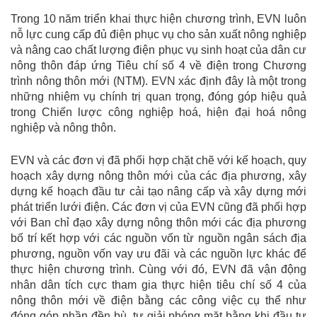
Trong 10 năm triển khai thực hiện chương trình, EVN luôn
nỗ lực cung cấp đủ điện phục vụ cho sản xuất nông nghiệp
và nâng cao chất lượng điện phục vụ sinh hoạt của dân cư
nông thôn đáp ứng Tiêu chí số 4 về điện trong Chương
trình nông thôn mới (NTM). EVN xác định đây là một trong
những nhiệm vụ chính trị quan trọng, đóng góp hiệu quả
trong Chiến lược công nghiệp hoá, hiện đại hoá nông
nghiệp và nông thôn.
EVN và các đơn vị đã phối hợp chặt chẽ với kế hoạch, quy
hoạch xây dựng nông thôn mới của các địa phương, xây
dựng kế hoạch đầu tư cải tạo nâng cấp và xây dựng mới
phát triển lưới điện. Các đơn vị của EVN cũng đã phối hợp
với Ban chỉ đạo xây dựng nông thôn mới các địa phương
bố trí kết hợp với các nguồn vốn từ nguồn ngân sách địa
phương, nguồn vốn vay ưu đãi và các nguồn lực khác để
thực hiện chương trình. Cùng với đó, EVN đã vận động
nhân dân tích cực tham gia thực hiện tiêu chí số 4 của
nông thôn mới về điện bằng các công việc cụ thể như
đóng góp phần đền bù, tự giải phóng mặt bằng khi đầu tư