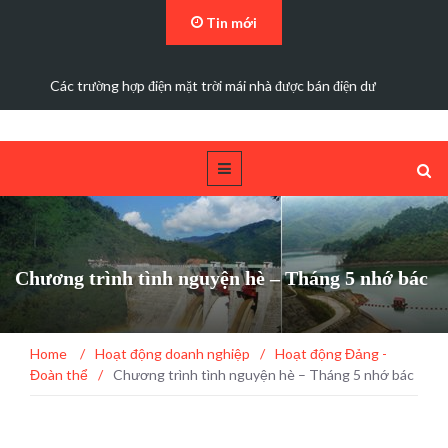
Tin mới
Hoạt động tri ân nhân ngày Thương binh Liệt sĩ 27.7 của…
Chương trình tình nguyện hè – Tháng 5 nhớ bác
Home
/
Hoạt động doanh nghiệp
/
Hoạt động Đảng -
Đoàn thể
/
Chương trình tình nguyện hè – Tháng 5 nhớ bác