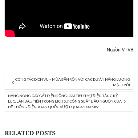
Nguồn VTV8
CÔNG TÁC DỊCH VỤ – MÙA BẬN RỘN VỚI CÁC DỰ ÁN NĂNG LƯỢNG
MẶT TRỜI
NẮNG NÓNG GAY GẮT DIỆN RỘNG LÀM TIÊU THỤ ĐIỆN TĂNG KỶ
LỤC, LẦN ĐẦU TIÊN TRONG LỊCH SỬ CÔNG SUẤT ĐẦU NGUỒN CỦA
HỆ THỐNG ĐIỆN TOÀN QUỐC VƯỢT QUA 36000 MW
RELATED POSTS