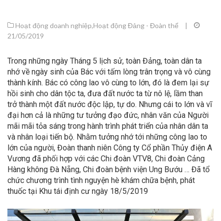
Hoạt động doanh nghiệp
,
Hoạt động Đảng - Đoàn thể
|
21/05/2019
Trong những ngày Tháng 5 lịch sử, toàn Đảng, toàn dân ta
nhớ về ngày sinh của Bác với tấm lòng trân trọng và vô cùng
thành kính. Bác có công lao vô cùng to lớn, đó là đem lại sự
hồi sinh cho dân tộc ta, đưa đất nước ta từ nô lệ, lầm than
trở thành một đất nước độc lập, tự do. Nhưng cái to lớn và vĩ
đại hơn cả là những tư tưởng đạo đức, nhân văn của Người
mãi mãi tỏa sáng trong hành trình phát triển của nhân dân ta
và nhân loại tiến bộ. Nhằm tưởng nhớ tới những công lao to
lớn của người, Đoàn thanh niên Công ty Cổ phần Thủy điện A
Vương đã phối hợp với các Chi đoàn VTV8, Chi đoàn Cảng
Hàng không Đà Nẵng, Chi đoàn bệnh viện Ung Bướu … Đã tổ
chức chương trình tình nguyện hè khám chữa bệnh, phát
thuốc tại Khu tái định cư ngày 18/5/2019