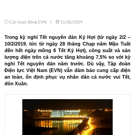
Các hoạt động EVN
|
11/02/2019
Trong kỳ nghỉ Tết nguyên đán Kỷ Hợi (từ ngày 2/2 –
10/2/2019, tức từ ngày 28 tháng Chạp năm Mậu Tuất
đến hết ngày mồng 6 Tết Kỷ Hợi), công suất và sản
lượng điện trên cả nước tăng khoảng 7,5% so với kỳ
nghỉ Tết nguyên đán năm trước. Dù vậy, Tập đoàn
Điện lực Việt Nam (EVN) vẫn đảm bảo cung cấp điện
an toàn, ổn định phục vụ nhân dân cả nước vui Tết,
đón Xuân.
Cụ
thể,
công
suất
tiêu
thụ