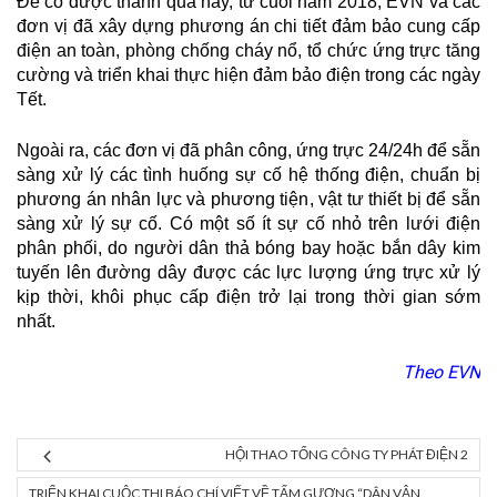
Để có được thành quả này, từ cuối năm 2018, EVN và các
đơn vị đã xây dựng phương án chi tiết đảm bảo cung cấp
điện an toàn, phòng chống cháy nổ, tổ chức ứng trực tăng
cường và triển khai thực hiện đảm bảo điện trong các ngày
Tết.
Ngoài ra, các đơn vị đã phân công, ứng trực 24/24h để sẵn
sàng xử lý các tình huống sự cố hệ thống điện, chuẩn bị
phương án nhân lực và phương tiện, vật tư thiết bị để sẵn
sàng xử lý sự cố. Có một số ít sự cố nhỏ trên lưới điện
phân phối, do người dân thả bóng bay hoặc bắn dây kim
tuyến lên đường dây được các lực lượng ứng trực xử lý
kịp thời, khôi phục cấp điện trở lại trong thời gian sớm
nhất.
Theo EVN
HỘI THAO TỔNG CÔNG TY PHÁT ĐIỆN 2
TRIỂN KHAI CUỘC THI BÁO CHÍ VIẾT VỀ TẤM GƯƠNG “DÂN VẬN