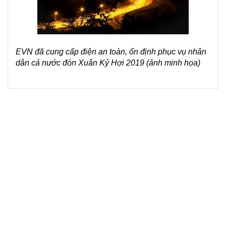
điện
cao
nhất
của
toàn
EVN đã cung cấp điện an toàn, ổn định phục vụ nhân
hệ
dân cả nước đón Xuân Kỷ Hợi 2019 (ảnh minh họa)
thống
trung
bình
ngày
đạt
khoảng
20.365
MW,
sản
lượng
tiêu
thụ
điện
ở
mức