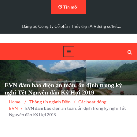
Tin mới
Đảng bộ Công ty Cổ phần Thủy điện A Vương sơ kết…
EVN đảm bảo điện an toàn, ổn định trong kỳ
nghỉ Tết Nguyên đán Kỷ Hợi 2019
Home
/
Thông tin ngành Điện
/
Các hoạt động
EVN
/
EVN đảm bảo điện an toàn, ổn định trong kỳ nghỉ Tết
Nguyên đán Kỷ Hợi 2019