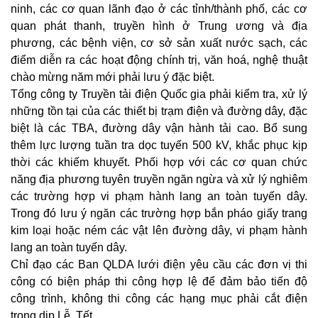
ninh, các cơ quan lãnh đạo ở các tỉnh/thành phố, các cơ
quan phát thanh, truyền hình ở Trung ương và địa
phương, các bệnh viện, cơ sở sản xuất nước sạch, các
điểm diễn ra các hoạt động chính trị, văn hoá, nghệ thuật
chào mừng năm mới phải lưu ý đặc biệt.
Tổng công ty Truyền tải điện Quốc gia phải kiểm tra, xử lý
những tồn tại của các thiết bị trạm điện và đường dây, đặc
biệt là các TBA, đường dây vận hành tải cao. Bổ sung
thêm lực lượng tuần tra dọc tuyến 500 kV, khắc phục kịp
thời các khiếm khuyết. Phối hợp với các cơ quan chức
năng địa phương tuyên truyền ngăn ngừa và xử lý nghiêm
các trường hợp vi phạm hành lang an toàn tuyến dây.
Trong đó lưu ý ngăn các trường hợp bắn pháo giấy trang
kim loại hoặc ném các vật lên đường dây, vi phạm hành
lang an toàn tuyến dây.
Chỉ đạo các Ban QLDA lưới điện yêu cầu các đơn vị thi
công có biện pháp thi công hợp lệ để đảm bảo tiến độ
công trình, không thi công các hạng mục phải cắt điện
trong dịp Lễ, Tết.