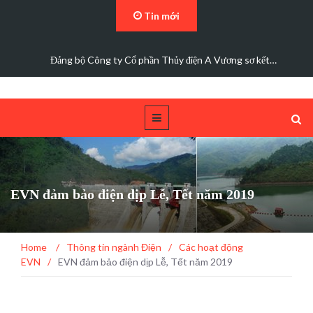
Tin mới
Đảng bộ Công ty Cổ phần Thủy điện A Vương sơ kết…
EVN đảm bảo điện dịp Lễ, Tết năm 2019
Home
/
Thông tin ngành Điện
/
Các hoạt động
EVN
/
EVN đảm bảo điện dịp Lễ, Tết năm 2019