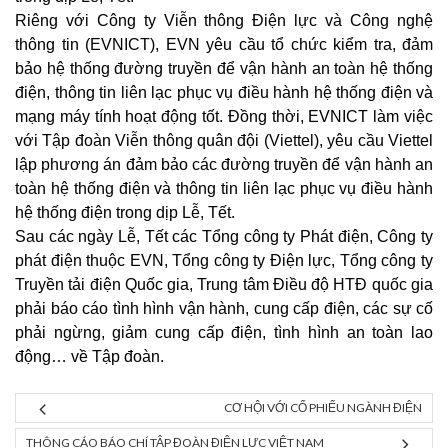
Riêng với Công ty Viễn thông Điện lực và Công nghệ
thông tin (EVNICT), EVN yêu cầu tổ chức kiểm tra, đảm
bảo hệ thống đường truyền để vận hành an toàn hệ thống
điện, thông tin liên lạc phục vụ điều hành hệ thống điện và
mạng máy tính hoạt động tốt. Đồng thời, EVNICT làm việc
với Tập đoàn Viễn thông quân đội (Viettel), yêu cầu Viettel
lập phương án đảm bảo các đường truyền để vận hành an
toàn hệ thống điện và thông tin liên lạc phục vụ điều hành
hệ thống điện trong dịp Lễ, Tết.
Sau các ngày Lễ, Tết các Tổng công ty Phát điện, Công ty
phát điện thuộc EVN, Tổng công ty Điện lực, Tổng công ty
Truyền tải điện Quốc gia, Trung tâm Điều độ HTĐ quốc gia
phải báo cáo tình hình vận hành, cung cấp điện, các sự cố
phải ngừng, giảm cung cấp điện, tình hình an toàn lao
động… về Tập đoàn.
CƠ HỘI VỚI CỔ PHIẾU NGÀNH ĐIỆN
THÔNG CÁO BÁO CHÍ TẬP ĐOÀN ĐIỆN LỰC VIỆT NAM