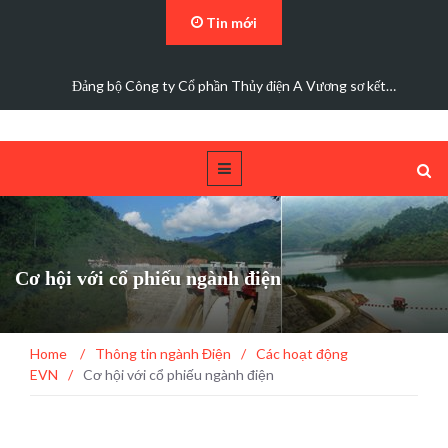
Tin mới
Đảng bộ Công ty Cổ phần Thủy điện A Vương sơ kết…
Cơ hội với cổ phiếu ngành điện
Home
/
Thông tin ngành Điện
/
Các hoạt động
EVN
/
Cơ hội với cổ phiếu ngành điện