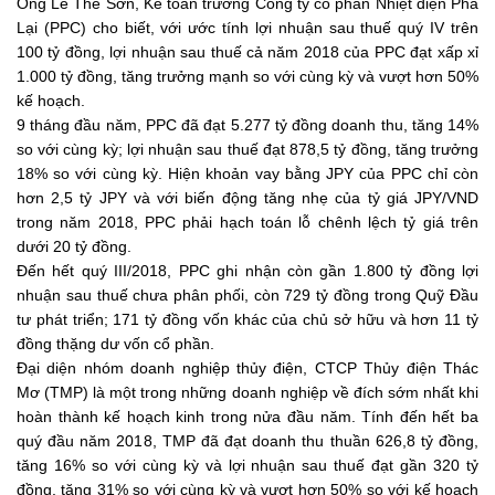
Ông Lê Thế Sơn, Kế toán trưởng Công ty cổ phần Nhiệt điện Phả
Lại (PPC) cho biết, với ước tính lợi nhuận sau thuế quý IV trên
100 tỷ đồng, lợi nhuận sau thuế cả năm 2018 của PPC đạt xấp xỉ
1.000 tỷ đồng, tăng trưởng mạnh so với cùng kỳ và vượt hơn 50%
kế hoạch.
9 tháng đầu năm, PPC đã đạt 5.277 tỷ đồng doanh thu, tăng 14%
so với cùng kỳ; lợi nhuận sau thuế đạt 878,5 tỷ đồng, tăng trưởng
18% so với cùng kỳ. Hiện khoản vay bằng JPY của PPC chỉ còn
hơn 2,5 tỷ JPY và với biến động tăng nhẹ của tỷ giá JPY/VND
trong năm 2018, PPC phải hạch toán lỗ chênh lệch tỷ giá trên
dưới 20 tỷ đồng.
Đến hết quý III/2018, PPC ghi nhận còn gần 1.800 tỷ đồng lợi
nhuận sau thuế chưa phân phối, còn 729 tỷ đồng trong Quỹ Đầu
tư phát triển; 171 tỷ đồng vốn khác của chủ sở hữu và hơn 11 tỷ
đồng thặng dư vốn cổ phần.
Đại diện nhóm doanh nghiệp thủy điện, CTCP Thủy điện Thác
Mơ (TMP) là một trong những doanh nghiệp về đích sớm nhất khi
hoàn thành kế hoạch kinh trong nửa đầu năm. Tính đến hết ba
quý đầu năm 2018, TMP đã đạt doanh thu thuần 626,8 tỷ đồng,
tăng 16% so với cùng kỳ và lợi nhuận sau thuế đạt gần 320 tỷ
đồng, tăng 31% so với cùng kỳ và vượt hơn 50% so với kế hoạch