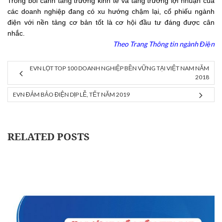
Trong bối cảnh tăng trưởng kinh tế và tăng trưởng lợi nhuận của
các doanh nghiệp đang có xu hướng chậm lại, cổ phiếu ngành
điện với nền tảng cơ bản tốt là cơ hội đầu tư đáng được cân
nhắc.
Theo Trang Thông tin ngành Điện
EVN LỌT TOP 100 DOANH NGHIỆP BỀN VỮNG TẠI VIỆT NAM NĂM
2018
EVN ĐẢM BẢO ĐIỆN DỊP LỄ, TẾT NĂM 2019
RELATED POSTS