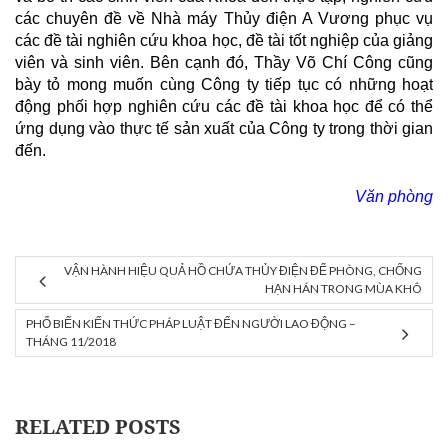
các chuyên đề về Nhà máy Thủy điện A Vương phục vụ
các đề tài nghiên cứu khoa học, đề tài tốt nghiệp của giảng
viên và sinh viên. Bên cạnh đó, Thầy Võ Chí Công cũng
bày tỏ mong muốn cùng Công ty tiếp tục có những hoạt
động phối hợp nghiên cứu các đề tài khoa học để có thể
ứng dụng vào thực tế sản xuất của Công ty trong thời gian
đến.
Văn phòng
VẬN HÀNH HIỆU QUẢ HỒ CHỨA THỦY ĐIỆN ĐỂ PHÒNG, CHỐNG
HẠN HÁN TRONG MÙA KHÔ
PHỔ BIẾN KIẾN THỨC PHÁP LUẬT ĐẾN NGƯỜI LAO ĐỘNG –
THÁNG 11/2018
RELATED POSTS