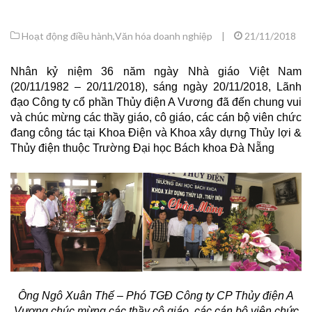
Hoạt động điều hành
,
Văn hóa doanh nghiệp
|
21/11/2018
Nhân kỷ niệm 36 năm ngày Nhà giáo Việt Nam
(20/11/1982 – 20/11/2018), sáng ngày 20/11/2018, Lãnh
đạo Công ty cổ phần Thủy điện A Vương đã đến chung vui
và chúc mừng các thầy giáo, cô giáo, các cán bộ viên chức
đang công tác tại Khoa Điện và Khoa xây dựng Thủy lợi &
Thủy điện thuộc Trường Đại học Bách khoa Đà Nẵng
Ông
Ngô Xuân Thế
– Phó TGĐ Công ty
CP Thủy điện A
Vương
c
húc mừng
các thầy cô giáo, các
c
án bộ viên chức