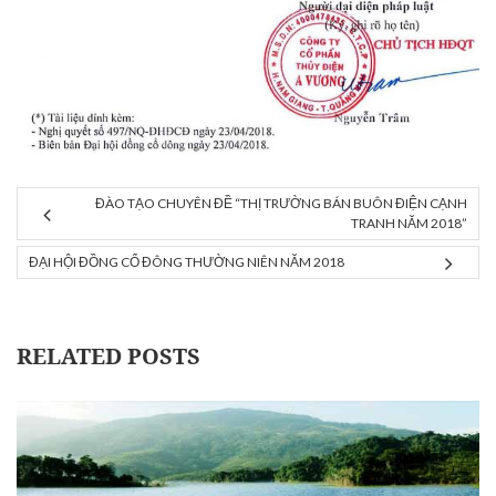
ĐÀO TẠO CHUYÊN ĐỀ “THỊ TRƯỜNG BÁN BUÔN ĐIỆN CẠNH
TRANH NĂM 2018”
ĐẠI HỘI ĐỒNG CỔ ĐÔNG THƯỜNG NIÊN NĂM 2018
RELATED POSTS