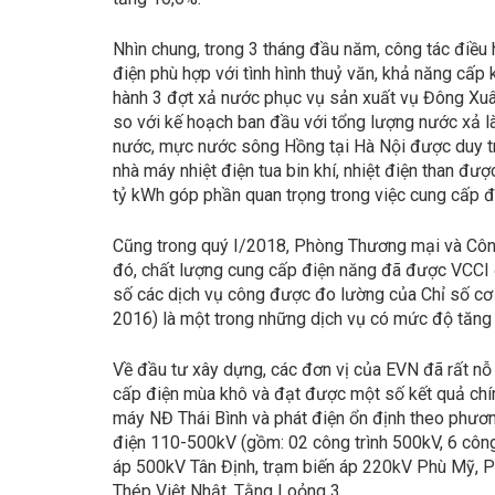
Nhìn chung, trong 3 tháng đầu năm, công tác điều
điện phù hợp với tình hình thuỷ văn, khả năng cấp
hành 3 đợt xả nước phục vụ sản xuất vụ Đông Xuân
so với kế hoạch ban đầu với tổng lượng nước xả l
nước, mực nước sông Hồng tại Hà Nội được duy tr
nhà máy nhiệt điện tua bin khí, nhiệt điện than đ
tỷ kWh góp phần quan trọng trong việc cung cấp đ
Cũng trong quý I/2018, Phòng Thương mại và Công
đó, chất lượng cung cấp điện năng đã được VCCI đán
số các dịch vụ công được đo lường của Chỉ số cơ 
2016) là một trong những dịch vụ có mức độ tăng 
Về đầu tư xây dựng, các đơn vị của EVN đã rất nỗ 
cấp điện mùa khô và đạt được một số kết quả chín
máy NĐ Thái Bình và phát điện ổn định theo phươn
điện 110-500kV (gồm: 02 công trình 500kV, 6 công
áp 500kV Tân Định, trạm biến áp 220kV Phù Mỹ, P
Thép Việt Nhật, Tằng Loỏng 3…