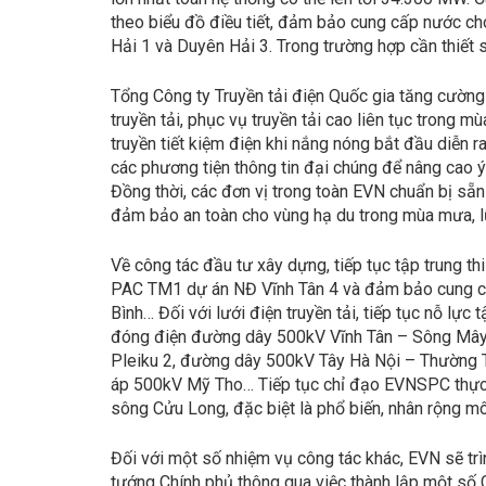
theo biểu đồ điều tiết, đảm bảo cung cấp nước cho
Hải 1 và Duyên Hải 3. Trong trường hợp cần thiết
Tổng Công ty Truyền tải điện Quốc gia tăng cường
truyền tải, phục vụ truyền tải cao liên tục trong m
truyền tiết kiệm điện khi nắng nóng bắt đầu diễn r
các phương tiện thông tin đại chúng để nâng cao ý
Đồng thời, các đơn vị trong toàn EVN chuẩn bị sẵn
đảm bảo an toàn cho vùng hạ du trong mùa mưa, l
Về công tác đầu tư xây dựng, tiếp tục tập trung th
PAC TM1 dự án NĐ Vĩnh Tân 4 và đảm bảo cung cấ
Bình… Đối với lưới điện truyền tải, tiếp tục nỗ l
đóng điện đường dây 500kV Vĩnh Tân – Sông Mây;
Pleiku 2, đường dây 500kV Tây Hà Nội – Thường 
áp 500kV Mỹ Tho… Tiếp tục chỉ đạo EVNSPC thực hi
sông Cửu Long, đặc biệt là phổ biến, nhân rộng mô 
Đối với một số nhiệm vụ công tác khác, EVN sẽ tr
tướng Chính phủ thông qua việc thành lập một số 