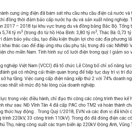
 hành cung ứng điện đã bám sát nhu cầu nhu cầu điện cả nước và 
 khí đồng thời đảm bảo cấp nước hạ du và sản xuất nông nghiệp. 
 2017 – 2018 tại khu vực trung du và đồng bằng Bắc Bộ. Tổng thờ
3
3
à 5,74 tỷ m
(trong đó từ hồ Hòa Bình: 3,80 tỷ m
, Thác Bà: 0,73 t
ì đảm bảo yêu cầu, tạo điều kiện thuận lợi cho các địa phương 
ược khai thác cao để đáp ứng nhu cầu phụ tải, trong đó các NMNĐ 
iện cho miền Nam. Tình hình sự cố lưới điện trong quý I giảm so
 nghiệp Việt Nam (VCCI) đã tổ chức Lễ Công bố chỉ số năng lực c
h giá có những cải thiện quan trọng để tiếp tục duy trì vị trí đứ
sở hạ tầng. Việc cung cấp điện năng xếp thứ 2 với 74% doanh ng
cao nhất về mức độ hài lòng của doanh nghiệp.
lực trong việc điều hành, chỉ đạo thi công các công trình theo kế
h như sau: NĐ Vĩnh Tân 4 đã cấp PAC cho TM2 và hoàn thành chạy
g thức huy động… Trong Quý I/2018, EVN và các đơn vị đã khởi cô
 trình 220kV, 33 công trình 110kV). Trong đó đã đóng điện các cô
hú Thọ; nâng công suất các trạm biến áp 220kV Đông Anh, Vũng T