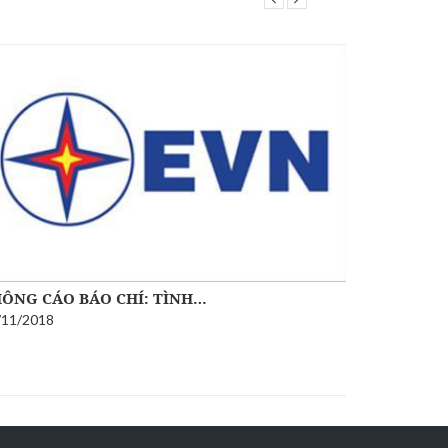
ÔNG CÁO BÁO CHÍ: TÌNH…
TÌNH HÌN
/11/2018
07/09/2018