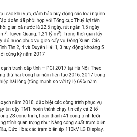
tại các khu vực, đảm bảo huy động các loại nguồn
Tập đoàn đã phối hợp với Tổng cục Thuỷ lợi tiến
i gian xả nước là 22,5 ngày, rút ngắn 1,5 ngày
3
3
ỷ m
, Tuyên Quang: 1,21 tỷ m
). Trong thời gian lấy
lấy đủ nước phục vụ gieo cấy vụ Đông Xuân. Các
Vĩnh Tân 2, 4 và Duyên Hải 1, 3 huy động khoảng 5
 với cùng kỳ năm 2017.
ạnh tranh cấp tỉnh – PCI 2017 tại Hà Nội. Theo
ng thứ hai trong hai năm liên tục 2016, 2017 trong
hiệp hài lòng (tăng mạnh so với tỷ lệ 69% năm
 hoạch năm 2018, đặc biệt các công trình phục vụ
 tin cậy TM1; hoàn thành chạy tin cậy cả 2 tổ
ng 28 công trình, hoàn thành 41 công trình lưới
ng trình quan trọng như: Nâng công suất trạm biến
àu, Đức Hòa; các trạm biến áp 110kV LG Display,