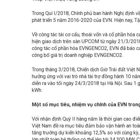
Trong Quí I/2018, Chính phủ ban hành Nghị định v
phát triển 5 năm 2016-2020 của EVN. Hiện nay, Tậ
Về công tác tái cơ cấu, thoái vốn và cổ phần hóa
hiện giao dịch trên sàn UPCOM từ ngày 21/3/2018
công tác cổ phần hóa EVNGENCO2, EVN đã báo cáo
công bố giá trị doanh nghiệp EVNGENCO2.
Trong tháng 3/2018, Chiến dịch Giờ Trái đất Việt 
hưởng ứng với vai trò nhà tài trợ đồng hành 10 năm
diễn ra vào tối ngày 24/3/2018 tại Hà Nội. Sau 1 g
kWh.
Một số mục tiêu, nhiệm vụ chính của EVN tro
Với nhận định Quý II hàng năm là thời gian cao đ
Việt Nam đề ra mục tiêu đảm bảo vận hành an toàn
tăng trưởng dự kiến khoảng 12,5% so với cùng kỳ, 
lớn nhất toàn hệ thống có thể lên tới 34.300 MW. C