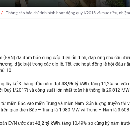
/
Thông cáo báo chí tình hình hoạt động quý I/2018 và mục tiêu, nhiệm
m (EVN) đã đảm bảo cung cấp điện ổn định, đáp ứng nhu cầu điện
phương, đặc biệt trong các dịp lễ, Tết, các hoạt động lễ hội đầu 
hứ 10.
ống lũy kế 3 tháng đầu năm đạt
48,96 tỷ kWh
, tăng 11,2% so với
ới Quý I/2017) và công suất lớn nhất toàn hệ thống là 29.812 MW
ớng từ miền Bắc vào miền Trung và miền Nam. Sản lượng truyền tả
t trên giao diện Bắc – Trung là 1.980 MW và Trung – Nam là 3.60
 toàn EVN ước đạt
42,2 tỷ kWh
, tăng 10,49% so cùng kỳ năm trướ