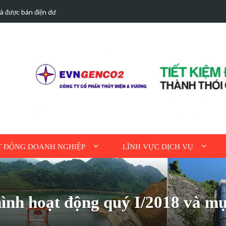
hà được bán điện dư
Hoạt động tri ân n
 ĐỘNG DOANH NGHIỆP
LĨNH VỰC DỊCH VỤ
hình hoạt động quý I/2018 và mụ