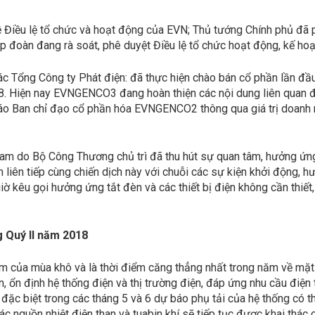
ề Điều lệ tổ chức và hoạt động của EVN; Thủ tướng Chính phủ đã 
p đoàn đang rà soát, phê duyệt Điều lệ tổ chức hoạt động, kế ho
 các Tổng Công ty Phát điện: đã thực hiện chào bán cổ phần lần
. Hiện nay EVNGENCO3 đang hoàn thiện các nội dung liên quan để
 Ban chỉ đạo cổ phần hóa EVNGENCO2 thông qua giá trị doanh 
Nam do Bộ Công Thương chủ trì đã thu hút sự quan tâm, hưởng ứng 
 liên tiếp cùng chiến dịch này với chuỗi các sự kiện khởi động, 
iờ kêu gọi hưởng ứng tắt đèn và các thiết bị điện không cần thiế
ng
Quý II năm 2018
iểm của mùa khô và là thời điểm căng thẳng nhất trong năm về mặt
, ổn định hệ thống điện và thị trường điện, đáp ứng nhu cầu điệ
đặc biệt trong các tháng 5 và 6 dự báo phụ tải của hệ thống có t
ác nguồn nhiệt điện than và tuabin khí sẽ tiếp tục được khai thác 