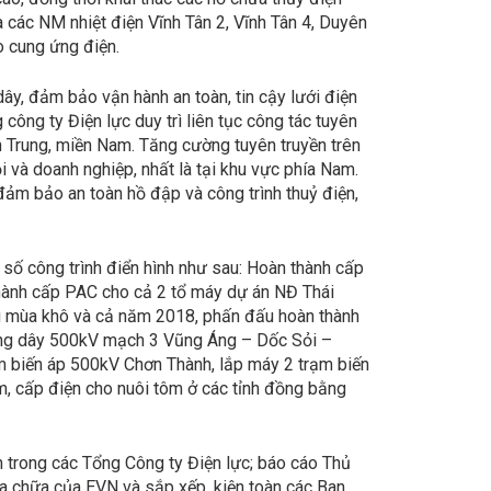
à các NM nhiệt điện Vĩnh Tân 2, Vĩnh Tân 4, Duyên
o cung ứng điện.
y, đảm bảo vận hành an toàn, tin cậy lưới điện
 công ty Điện lực duy trì liên tục công tác tuyên
iền Trung, miền Nam. Tăng cường tuyên truyền trên
 và doanh nghiệp, nhất là tại khu vực phía Nam.
đảm bảo an toàn hồ đập và công trình thuỷ điện,
t số công trình điển hình như sau: Hoàn thành cấp
hành cấp PAC cho cả 2 tổ máy dự án NĐ Thái
háng mùa khô và cả năm 2018, phấn đấu hoàn thành
ờng dây 500kV mạch 3 Vũng Áng – Dốc Sỏi –
 biến áp 500kV Chơn Thành, lắp máy 2 trạm biến
m, cấp điện cho nuôi tôm ở các tỉnh đồng bằng
n trong các Tổng Công ty Điện lực; báo cáo Thủ
ửa chữa của EVN và sắp xếp, kiện toàn các Ban