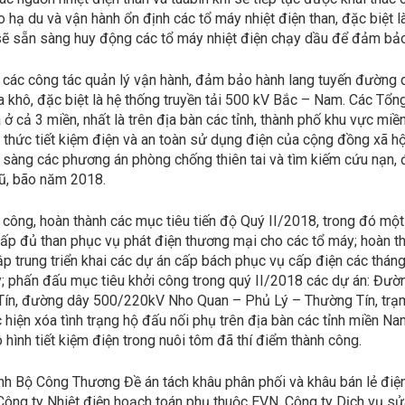
 hạ du và vận hành ổn định các tổ máy nhiệt điện than, đặc biệt l
 sẽ sẵn sàng huy động các tổ máy nhiệt điện chạy dầu để đảm bả
 các công tác quản lý vận hành, đảm bảo hành lang tuyến đường dâ
ùa khô, đặc biệt là hệ thống truyền tải 500 kV Bắc – Nam. Các Tổng
a ở cả 3 miền, nhất là trên địa bàn các tỉnh, thành phố khu vực m
 thức tiết kiệm điện và an toàn sử dụng điện của cộng đồng xã hội
 sàng các phương án phòng chống thiên tai và tìm kiếm cứu nạn, 
ũ, bão năm 2018.
i công, hoàn thành các mục tiêu tiến độ Quý II/2018, trong đó mộ
p đủ than phục vụ phát điện thương mại cho các tổ máy; hoàn t
ực tập trung triển khai các dự án cấp bách phục vụ cấp điện các t
 phấn đấu mục tiêu khởi công trong quý II/2018 các dự án: Đư
Tín, đường dây 500/220kV Nho Quan – Phủ Lý – Thường Tín, trạm
ện xóa tình trạng hộ đấu nối phụ trên địa bàn các tỉnh miền Na
hình tiết kiệm điện trong nuôi tôm đã thí điểm thành công.
ình Bộ Công Thương Đề án tách khâu phân phối và khâu bán lẻ điệ
Công ty Nhiệt điện hoạch toán phụ thuộc EVN, Công ty Dịch vụ s