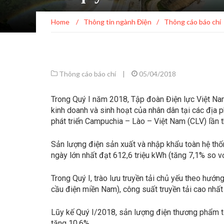
Home
/
Thông tin ngành Điện
/
Thông cáo báo chí
Thông cáo báo chí
|
05/04/2018
Trong Quý I năm 2018, Tập đoàn Điện lực Việt Na
kinh doanh và sinh hoạt của nhân dân tại các địa 
phát triển Campuchia – Lào – Việt Nam (CLV) lần t
Sản lượng điện sản xuất và nhập khẩu toàn hệ th
ngày lớn nhất đạt 612,6 triệu kWh (tăng 7,1% so v
Trong Quý I, trào lưu truyền tải chủ yếu theo hư
cầu điện miền Nam), công suất truyền tải cao nhấ
Lũy kế Quý I/2018, sản lượng điện thương phẩm
tăng 10,6%.