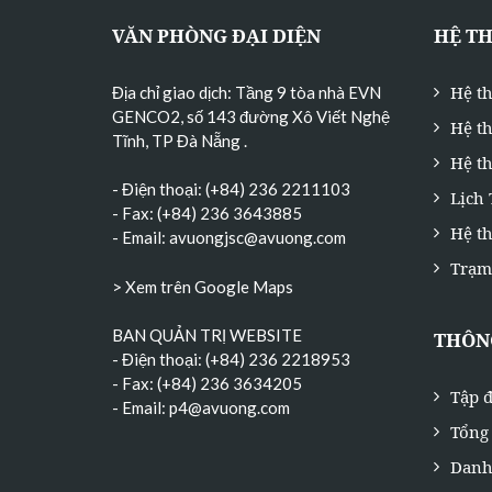
VĂN PHÒNG ĐẠI DIỆN
HỆ T
Hệ t
Địa chỉ giao dịch: Tầng 9 tòa nhà EVN
GENCO2, số 143 đường Xô Viết Nghệ
Hệ t
Tĩnh, TP Đà Nẵng
.
Hệ th
- Điện thoại: (+84) 236 2211103
Lịch
- Fax: (+84) 236 3643885
Hệ t
- Email:
avuongjsc@avuong.com
Trạm
> Xem trên Google Maps
BAN QUẢN TRỊ WEBSITE
THÔNG
- Điện thoại: (+84) 236 2218953
- Fax: (+84) 236 3634205
Tập đ
- Email:
p4@avuong.com
Tổng 
Danh