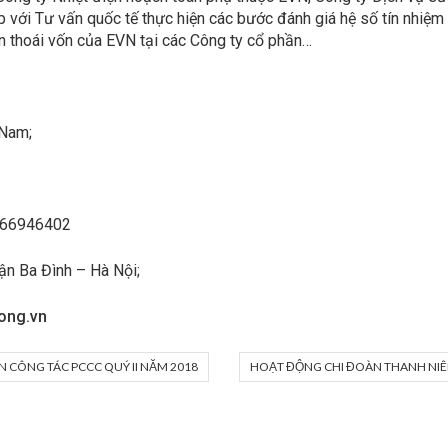
với Tư vấn quốc tế thực hiện các bước đánh giá hệ số tín nhiệm tín
 thoái vốn của EVN tại các Công ty cổ phần…
 Nam;
.66946402
ận Ba Đình – Hà Nội;
ong.vn
N CÔNG TÁC PCCC QUÝ II NĂM 2018
HOẠT ĐỘNG CHI ĐOÀN THANH NIÊ