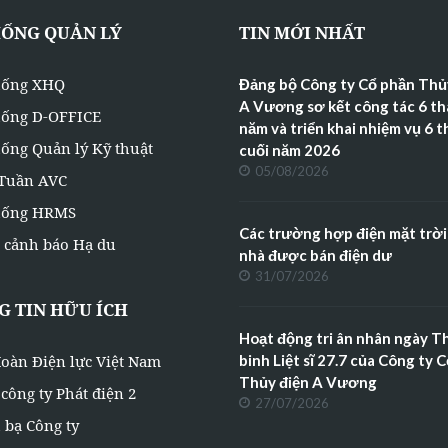
HỐNG QUẢN LÝ
TIN MỚI NHẤT
hống XHQ
Đảng bộ Công ty Cổ phần Thủ
A Vương sơ kết công tác 6 t
hống D-OFFICE
năm và triển khai nhiệm vụ 6 
ống Quản lý Kỹ thuật
cuối năm 2026
05/08/2026
 Tuần AVC
hống HRMS
Các trường hợp điện mặt trời
 cảnh báo Hạ du
nhà được bán điện dư
31/07/2026
 TIN HỮU ÍCH
Hoạt động tri ân nhân ngày 
oàn Điện lực Việt Nam
binh Liệt sĩ 27.7 của Công ty 
Thủy điện A Vương
công ty Phát điện 2
27/07/2026
 bạ Công ty