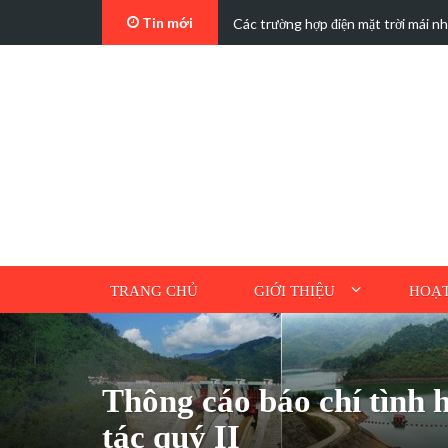
Tin mới
t…
Các trường hợp điện mặt trời mái n
TRANG CHỦ
GIỚI THIỆU
HOẠT
Thông cáo báo chí tình 
tác quý II