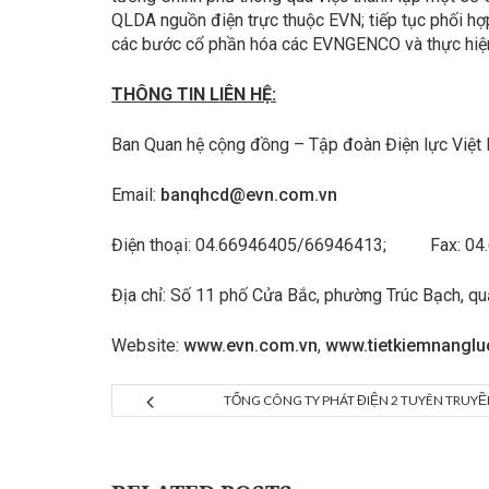
QLDA nguồn điện trực thuộc EVN; tiếp tục phối hợp 
các bước cổ phần hóa các EVNGENCO và thực hiện
THÔNG TIN LIÊN HỆ:
Ban Quan hệ cộng đồng – Tập đoàn Điện lực Việt
Email:
banqhcd@evn.com.vn
Điện thoại: 04.66946405/66946413; Fax: 04
Địa chỉ: Số 11 phố Cửa Bắc, phường Trúc Bạch, qu
Website:
www.evn.com.vn
,
www.tietkiemnanglu
TỔNG CÔNG TY PHÁT ĐIỆN 2 TUYÊN TRUYỀ