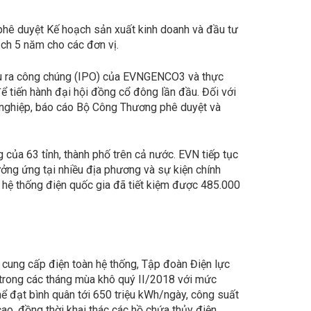
phê duyệt Kế hoạch sản xuất kinh doanh và đầu tư
ạch 5 năm cho các đơn vị.
 đầu ra công chúng (IPO) của EVNGENCO3 và thực
 tiến hành đại hội đồng cổ đông lần đầu. Đối với
nghiệp, báo cáo Bộ Công Thương phê duyệt và
của 63 tỉnh, thành phố trên cả nước. EVN tiếp tục
hưởng ứng tại nhiều địa phương và sự kiện chính
t, hệ thống điện quốc gia đã tiết kiệm được 485.000
 cung cấp điện toàn hệ thống, Tập đoàn Điện lực
n trong các tháng mùa khô quý II/2018 với mức
hể đạt bình quân tới 650 triệu kWh/ngày, công suất
cao, đồng thời khai thác các hồ chứa thủy điện