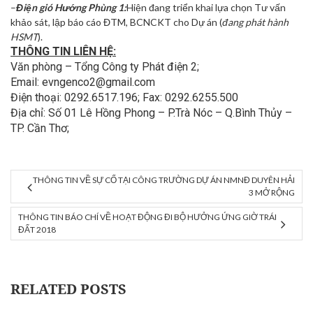
–
Điện gió Hướng Phùng 1:
Hiện đang triển khai lựa chọn Tư vấn
khảo sát, lập báo cáo ĐTM, BCNCKT cho Dự án (
đang phát hành
HSMT
).
THÔNG TIN LIÊN HỆ:
Văn phòng – Tổng Công ty Phát điện 2;
Email: evngenco2@gmail.com
Điện thoại: 0292.6517.196; Fax: 0292.6255.500
Địa chỉ: Số 01 Lê Hồng Phong – P.Trà Nóc – Q.Bình Thủy –
TP. Cần Thơ;
THÔNG TIN VỀ SỰ CỐ TẠI CÔNG TRƯỜNG DỰ ÁN NMNĐ DUYÊN HẢI
3 MỞ RỘNG
THÔNG TIN BÁO CHÍ VỀ HOẠT ĐỘNG ĐI BỘ HƯỞNG ỨNG GIỜ TRÁI
ĐẤT 2018
RELATED POSTS