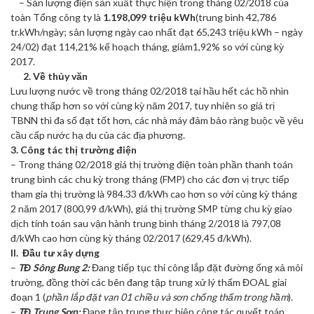
– Sản lượng điện sản xuất thực hiện trong tháng 02/2018 của
toàn Tổng công ty là
1.198,099 triệu kWh
(trung bình 42,786
tr.kWh/ngày; sản lượng ngày cao nhất đạt 65,243 triệu kWh – ngày
24/02) đạt 114,21% kế hoạch tháng, giảm1,92% so với cùng kỳ
2017.
2. Về thủy văn
Lưu lượng nước về trong tháng 02/2018 tại hầu hết các hồ nhìn
chung thấp hơn so với cùng kỳ năm 2017, tuy nhiên so giá trị
TBNN thì đa số đạt tốt hơn, các nhà máy đảm bảo ràng buộc về yêu
cầu cấp nước hạ du của các địa phương.
3. Công tác thị trường điện
– Trong tháng 02/2018 giá thị trường điện toàn phần thanh toán
trung bình các chu kỳ trong tháng (FMP) cho các đơn vị trực tiếp
tham gia thị trường là 984.33 đ/kWh cao hơn so với cùng kỳ tháng
2 năm 2017 (800,99 đ/kWh), giá thị trường SMP từng chu kỳ giao
dịch tính toán sau vận hành trung bình tháng 2/2018 là 797,08
đ/kWh cao hơn cùng kỳ tháng 02/2017 (629,45 đ/kWh).
II. Đầu tư xây dựng
–
TĐ Sông Bung 2:
Đang tiếp tục thi công lắp đặt đường ống xả môi
trường, đồng thời các bên
đang tập trung xử lý thấm ĐOAL giai
đoạn 1 (
phần lắp đặt van 01 chiều và sơn chống thấm trong hầm
).
–
TĐ Trung Sơn:
Đang tập trung thực hiện công tác quyết toán,