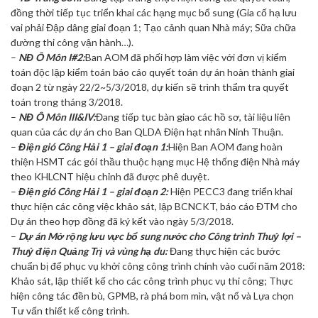
đồng thời tiếp tục triển khai các hạng mục bổ sung (Gia cố hạ lưu
vai phải Đập dâng giai đoạn 1; Tạo cảnh quan Nhà máy; Sữa chữa
đường thi công vận hành…).
–
NĐ Ô Môn I#2:
Ban AOM đã phối hợp làm việc với đơn vị kiểm
toán độc lập kiểm toán báo cáo quyết toán dự án hoàn thành giai
đoạn 2 từ ngày 22/2~5/3/2018, dự kiến sẽ trình thẩm tra quyết
toán trong tháng 3/2018.
–
NĐ Ô Môn III&IV:
Đang tiếp tục bàn giao các hồ sơ, tài liệu liên
quan của các dự án cho Ban QLDA Điện hạt nhân Ninh Thuận.
–
Điện gió Công Hải 1 – giai đoạn 1:
Hiện Ban AOM đang hoàn
thiện HSMT các gói thầu thuộc hạng mục Hệ thống điện Nhà máy
theo KHLCNT hiệu chỉnh đã được phê duyệt.
–
Điện gió Công Hải 1 – giai đoạn 2:
Hiện PECC3 đang triển khai
thực hiện các công việc khảo sát, lập BCNCKT, báo cáo ĐTM cho
Dự án theo hợp đồng đã ký kết vào ngày 5/3/2018.
–
Dự án Mở rộng lưu vực bổ sung nước cho Công trình Thuỷ lợi –
Thuỷ điện Quảng Trị và vùng hạ du:
Đang thực hiện các bước
chuẩn bị để phục vụ khởi công công trình chính vào cuối năm 2018:
Khảo sát, lập thiết kế cho các công trình phục vụ thi công; Thực
hiện công tác đền bù, GPMB, rà phá bom mìn, vật nổ và Lựa chọn
Tư vấn thiết kế công trình.