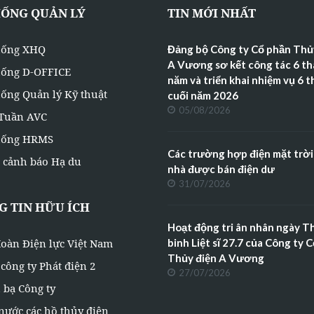
HỐNG QUẢN LÝ
TIN MỚI NHẤT
hống XHQ
Đảng bộ Công ty Cổ phần Thủ
A Vương sơ kết công tác 6 t
hống D-OFFICE
năm và triển khai nhiệm vụ 6 
ống Quản lý Kỹ thuật
cuối năm 2026
05/08/2026
 Tuần AVC
hống HRMS
Các trường hợp điện mặt trời
 cảnh báo Hạ du
nhà được bán điện dư
31/07/2026
 TIN HỮU ÍCH
Hoạt động tri ân nhân ngày 
oàn Điện lực Việt Nam
binh Liệt sĩ 27.7 của Công ty 
Thủy điện A Vương
công ty Phát điện 2
27/07/2026
 bạ Công ty
nước các hồ thủy điện