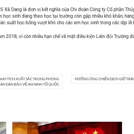
ã Dang là đơn vị kết nghĩa của Chi đoàn Công ty Cổ phần Thủ
ác em học sinh đang theo học tại trường còn gặp nhiều khó khăn, 
các suất học bổng vượt khó cho các em học sinh trong các dịp lễ 
18, vì còn nhiều hạn chế về mặt điều kiện Liên đội Trường đã co
ÀNH TÍCH XUẤT SẮC TRONG PHÒNG
HƯỞNG ỨNG CHIẾN DỊCH GIỜ TRÁ
ÀN DÂN BẢO VỀ AN NINH TỔ QUỐC