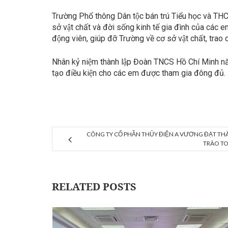
Trường Phổ thông Dân tộc bán trú Tiểu học và THCS X
sở vật chất và đời sống kinh tế gia đình của c
động viên, giúp đỡ Trường về cơ sở vật chất, trao 
Nhân kỷ niệm thành lập Đoàn TNCS Hồ Chí Minh năm 20
tạo điều kiện cho các em được tham gia đông đủ.
CÔNG TY CỔ PHẦN THỦY ĐIỆN A VƯƠNG ĐẠT TH
TRÀO TO
RELATED POSTS