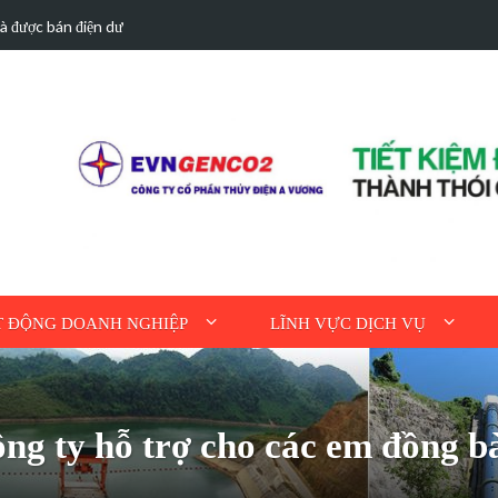
hà được bán điện dư
Hoạt động tri ân n
 ĐỘNG DOANH NGHIỆP
LĨNH VỰC DỊCH VỤ
 ty hỗ trợ cho các em đồng bào