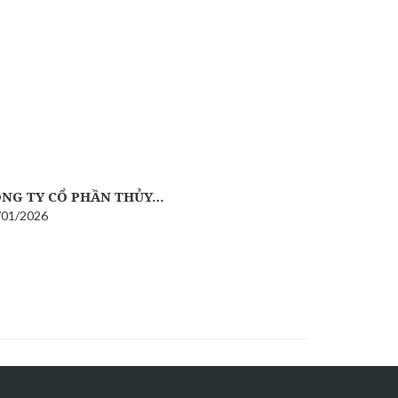
NG TY CỔ PHẦN THỦY…
/01/2026
ẤM LÒNG
24/08/2025