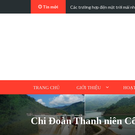
Tin mới
t…
Các trường hợp điện mặt trời mái n
TRANG CHỦ
GIỚI THIỆU
HOẠT
Chi Đoàn Thanh niên Công