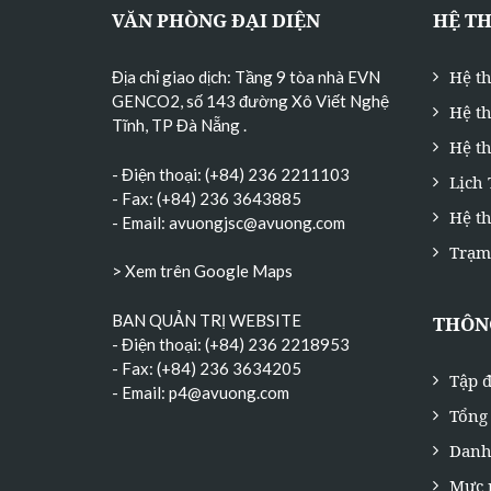
VĂN PHÒNG ĐẠI DIỆN
HỆ T
Hệ t
Địa chỉ giao dịch: Tầng 9 tòa nhà EVN
GENCO2, số 143 đường Xô Viết Nghệ
Hệ t
Tĩnh, TP Đà Nẵng
.
Hệ th
- Điện thoại: (+84) 236 2211103
Lịch
- Fax: (+84) 236 3643885
Hệ t
- Email:
avuongjsc@avuong.com
Trạm
> Xem trên Google Maps
BAN QUẢN TRỊ WEBSITE
THÔNG
- Điện thoại: (+84) 236 2218953
- Fax: (+84) 236 3634205
Tập đ
- Email:
p4@avuong.com
Tổng 
Danh
Mực 