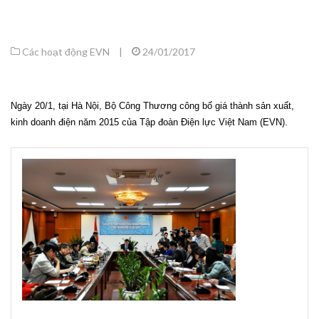
Các hoạt động EVN
|
24/01/2017
Ngày 20/1, tại Hà Nội, Bộ Công Thương công bố giá thành sản xuất,
kinh doanh điện năm 2015 của Tập đoàn Điện lực Việt Nam (EVN).
Ông
Nguyễn
Anh
Tuấn
–
Cục
trưởng
Cục
Điều
tiết