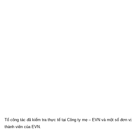
Hội
Điện
lực
Việt
Nam,
Hội
Tiêu
chuẩn
và
Bảo
vệ
người
tiêu
dùng
Việt
Nam.
Tổ công tác đã kiểm tra thực tế tại Công ty mẹ – EVN và một số đơn vị
thành viên của EVN.