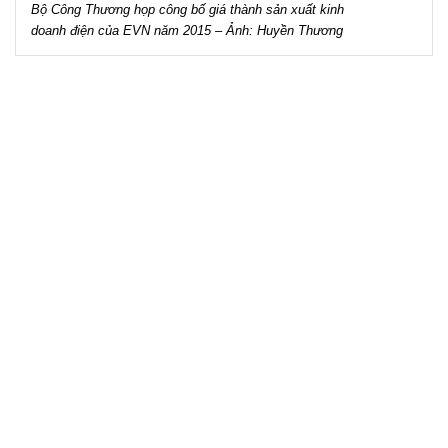
Điện
Bộ Công Thương họp công bố giá thành sản xuất kinh
lực
doanh điện của EVN năm 2015 – Ảnh: Huyền Thương
(Bộ
Công
Thương)
cho
biết:
Thực
hiện
Quyết
định
số
69/2013/QĐ-
TTg
ngày
19
tháng
11
năm
2013