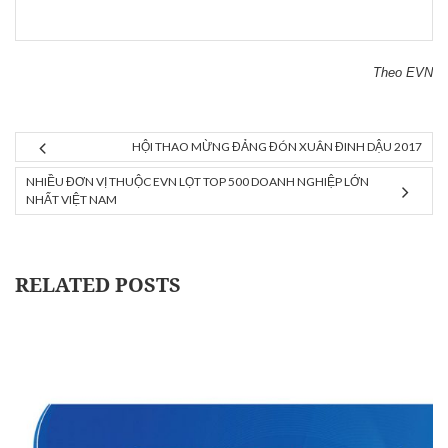
Theo EVN
HỘI THAO MỪNG ĐẢNG ĐÓN XUÂN ĐINH DẬU 2017
NHIỀU ĐƠN VỊ THUỘC EVN LỌT TOP 500 DOANH NGHIỆP LỚN
NHẤT VIỆT NAM
RELATED POSTS