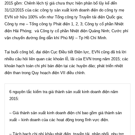
2015 gồm: Chênh lệch tỷ giá chưa thực hiện phân bổ lũy kế đến
31/12/2015 của các công ty sản xuất kinh doanh điện do công ty mẹ
EVN sở hữu 100% vốn như Tổng công ty Truyền tải điện Quốc gia;
Công ty mẹ – Tổng công ty Phát điện 1, 2, 3; Công ty cổ phần Nhiệt
điện Hải Phòng; và Công ty cổ phần Nhiệt điện Quảng Ninh; Cước phí
vận chuyển đường ống dẫn khí Phú Mỹ – Tp Hồ Chí Minh.
Tại buổi công bố, đại diện Cục Điều tiết Điện lực, EVN cũng đã trả lời
nhiều câu hỏi liên quan các khoản lỗ, lãi của EVN trong năm 2015; các
khoản hạch toán chi phí bán điện tại các huyện đảo; phát triển nhiệt
điện than trong Quy hoạch điện VII điều chỉnh.
6 nguyên tắc kiểm tra giá thành sản xuất kinh doanh điện năm
2015:
– Giá thành sản xuất kinh doanh điện chỉ bao gồm giá thành sản
xuất – kinh doanh của các hoạt động trong lĩnh vực điện.
– Tách bạch chi phí khâu phát điện, truyền tải, phân phối, phụ trợ