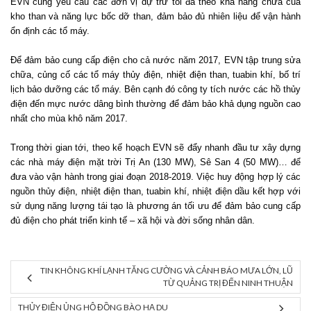
EVN cũng yêu cầu các đơn vị dự trữ tối đa theo khả năng chứa của
kho than và năng lực bốc dỡ than, đảm bảo đủ nhiên liệu để vận hành
ổn định các tổ máy.
Để đảm bảo cung cấp điện cho cả nước năm 2017, EVN tập trung sửa
chữa, củng cố các tổ máy thủy điện, nhiệt điện than, tuabin khí, bố trí
lịch bảo dưỡng các tổ máy. Bên cạnh đó công ty tích nước các hồ thủy
điện đến mực nước dâng bình thường để đảm bảo khả dụng nguồn cao
nhất cho mùa khô năm 2017.
Trong thời gian tới, theo kế hoạch EVN sẽ đẩy nhanh đầu tư xây dựng
các nhà máy điện mặt trời Trị An (130 MW), Sê San 4 (50 MW)… để
đưa vào vận hành trong giai đoạn 2018-2019. Việc huy động hợp lý các
nguồn thủy điện, nhiệt điện than, tuabin khí, nhiệt điện dầu kết hợp với
sử dụng năng lượng tái tạo là phương án tối ưu để đảm bảo cung cấp
đủ điện cho phát triển kinh tế – xã hội và đời sống nhân dân.
TIN KHÔNG KHÍ LẠNH TĂNG CƯỜNG VÀ CẢNH BÁO MƯA LỚN, LŨ
TỪ QUẢNG TRỊ ĐẾN NINH THUẬN
THỦY ĐIỆN ỦNG HỘ ĐỒNG BÀO HẠ DU