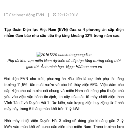
Các hoạt động EVN
|
29/12/2016
Tập đoàn Điện lực Việt Nam (EVN) đưa ra 4 phương án cấp điện
nhằm đảm bảo nhu cầu tiêu thụ tăng khoảng 12% trong năm sau.
Phụ tải khu vực miền Nam dự kiến sẽ tiếp tục tăng trưởng nóng thời
gian tới. Ảnh minh họa: Ngọc Hà/Icon.com.vn
Đại diện EVN cho biết, phương án đầu tiên là dự tính phụ tải tăng
trưởng 11,5%, tần suất nước về các hồ thủy điện 65%. Việc đảm bảo
cấp điện cho cả nước nói chung và miền Nam nói riêng phụ thuộc chủ
yếu vào việc vận hành ổn định, tin cậy của các tổ máy nhiệt điện than
Vĩnh Tân 2 và Duyên Hải 1. Dự kiến, sản lượng điện huy động từ 2 nhà
máy này trong 6 tháng mùa khô trên 7 tỷ kWh.
Nhà máy nhiệt điện Duyên Hải 3 cũng sẽ đóng góp khoảng gần 2 tỷ
kWh vào mùa khô để cung cấp điện cho miền Nam. Trong trường hợp