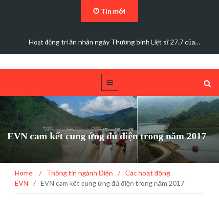
Tin mới
Đoàn công tác Tập đoàn Điện lực Việt Nam kiểm tra an…
EVN cam kết cung ứng đủ điện trong năm 2017
Home
/
Thông tin ngành Điện
/
Các hoạt động
EVN
/
EVN cam kết cung ứng đủ điện trong năm 2017