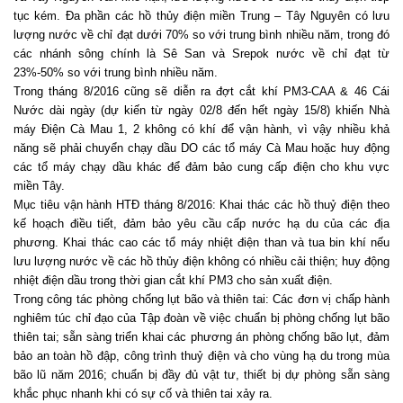
tục kém. Đa phần các hồ thủy điện miền Trung – Tây Nguyên có lưu
lượng nước về chỉ đạt dưới 70% so với trung bình nhiều năm, trong đó
các nhánh sông chính là Sê San và Srepok nước về chỉ đạt từ
23%-50% so với trung bình nhiều năm.
Trong tháng 8/2016 cũng sẽ diễn ra đợt cắt khí PM3-CAA & 46 Cái
Nước dài ngày (dự kiến từ ngày 02/8 đến hết ngày 15/8) khiến Nhà
máy Điện Cà Mau 1, 2 không có khí để vận hành, vì vậy nhiều khả
năng sẽ phải chuyển chạy dầu DO các tổ máy Cà Mau hoặc huy động
các tổ máy chạy dầu khác để đảm bảo cung cấp điện cho khu vực
miền Tây.
Mục tiêu vận hành HTĐ tháng 8/2016: Khai thác các hồ thuỷ điện theo
kế hoạch điều tiết, đảm bảo yêu cầu cấp nước hạ du của các địa
phương. Khai thác cao các tổ máy nhiệt điện than và tua bin khí nếu
lưu lượng nước về các hồ thủy điện không có nhiều cải thiện; huy động
nhiệt điện dầu trong thời gian cắt khí PM3 cho sản xuất điện.
Trong công tác phòng chống lụt bão và thiên tai: Các đơn vị chấp hành
nghiêm túc chỉ đạo của Tập đoàn về việc chuẩn bị phòng chống lụt bão
thiên tai; sẵn sàng triển khai các phương án phòng chống bão lụt, đảm
bảo an toàn hồ đập, công trình thuỷ điện và cho vùng hạ du trong mùa
bão lũ năm 2016; chuẩn bị đầy đủ vật tư, thiết bị dự phòng sẵn sàng
khắc phục nhanh khi có sự cố và thiên tai xảy ra.