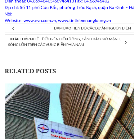
Điện thoại: 04.66946405/66946413 Fax: 04.66946402
Địa chỉ: Số 11 phố Cửa Bắc, phường Trúc Bạch, quận Ba Đình – Hà
Nội;
Website: www.evn.com.vn, www.tietkiemnangluong.vn
ĐẢM BẢO TIẾN ĐỘ CÁC DỰ ÁN NGUỒN ĐIỆN
TIN ÁP THẤP NHIỆT ĐỚI TRÊN BIỂN ĐÔNG, CẢNH BÁO GIÓ MẠNH,
SÓNG LỚN TRÊN CÁC VÙNG BIỂN PHÍA NAM
RELATED POSTS