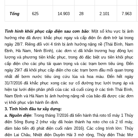
Tổng
​625
​14.903
​28
​2.101
​7.963
T
ình hình khôi phục cấp điện sau cơn bão
: Một số khu vực bị ảnh
hưởng nhẹ đã được khắc phục ngay và cấp điện ổn định trở lại trong
ngày 28/7. Riêng đối với 4 tỉnh bị ảnh hưởng nặng nề (Thái Bình, Nam
Định, Hà Nam, Ninh Bình), các đơn vị đã khẩn trương huy động lực
lượng và phương tiện khắc phục, trong đó đặc biệt ưu tiên khôi phục
cấp điện cho các phụ tải quan trọng và các trạm bơm tiêu úng. Đến
ngày 29/7 đã khôi phục cấp điện cho các trạm bơm đầu mối quan trọng
nhất để bơm nước tiêu úng cứu lúa và hoa màu. Đến hết ngày
31/7/2016 đã khắc phục xong các sự cố đường trục lưới trung áp và
hiện tại lưới điện phân phối của các xã cuối cùng ở các tỉnh Thái Bình,
Nam Định và Hà Nam bị ảnh hưởng nặng nề của bão đã được các đơn
vị khôi phục vận hành ổn định.
3. Tình hình đầu tư xây dựng:
a. Nguồn điện
: Trong tháng 7/2016 đã tiến hành thả roto tổ máy 1 Thủy
điện Sông Bung 2 (như vậy đã hoàn thành hạ roto cho cả 2 tổ máy,
đảm bảo tiến độ phát điện cuối năm 2016). Các công trình lớn: Thủy
điện Lai Châu, Nhiệt điện Duyên Hải 3 mở rộng, Thủy điện Thác Mơ