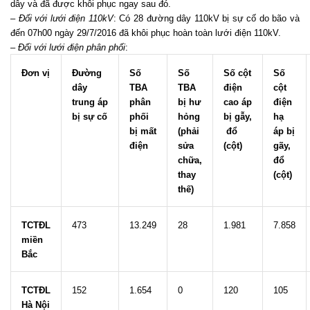
dây và đã được khôi phục ngay sau đó.
–
Đối với lưới điện 110kV
: Có 28 đường dây 110kV bị sự cố do bão và
đến 07h00 ngày 29/7/2016 đã khôi phục hoàn toàn lưới điện 110kV.
–
Đối với lưới điện phân phối
:
Đơn vị
Đường
Số
Số
Số cột
Số
dây
TBA
TBA
điện
cột
trung
áp
phân
bị hư
cao áp
điện
bị sự cố
phối
hỏng
bị
gẫy,
hạ
bị mấ
t
(phải
đổ
áp bị
điệ
n
sửa
(cột)
gãy,
chữa,
đổ
thay
(cột)
thế)
TCTĐL
​473
​13.249
​28
​1.981
​7.858
miền
Bắc
TCTĐL
​152
​1.654
​0
​120
​105
Hà Nội