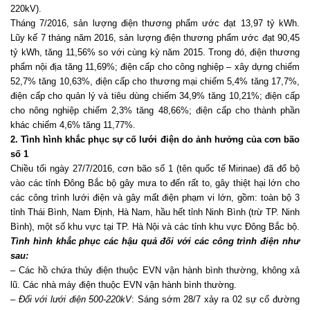
220kV).
Tháng 7/2016, sản lượng điện thương phẩm ước đạt 13,97 tỷ kWh.
Lũy kế 7 tháng năm 2016, sản lượng điện thương phẩm ước đạt 90,45
tỷ kWh, tăng 11,56% so với cùng kỳ năm 2015. Trong đó, điện thương
phẩm nội địa tăng 11,69%; điện cấp cho công nghiệp – xây dựng chiếm
52,7% tăng 10,63%, điện cấp cho thương mại chiếm 5,4% tăng 17,7%,
điện cấp cho quản lý và tiêu dùng chiếm 34,9% tăng 10,21%; điện cấp
cho nông nghiệp chiếm 2,3% tăng 48,66%; điện cấp cho thành phần
khác chiếm 4,6% tăng 11,77%.
2. Tình hình khắc phục sự cố lưới điện do ảnh hưởng của cơn bão
số 1
Chiều tối ngày 27/7/2016, cơn bão số 1 (tên quốc tế Mirinae) đã đổ bộ
vào các tỉnh Đông Bắc bộ gây mưa to đến rất to, gây thiệt hại lớn cho
các công trình lưới điện và gây mất điện phạm vi lớn, gồm: toàn bộ 3
tỉnh Thái Bình, Nam Định, Hà Nam, hầu hết tỉnh Ninh Bình (trừ TP. Ninh
Bình), một số khu vực tại TP. Hà Nội và các tỉnh khu vực Đông Bắc bộ.
Tình hình khắc phục các hậu quả đối với các công trình điện như
sau:
– Các hồ chứa thủy điện thuộc EVN vận hành bình thường, không xả
lũ. Các nhà máy điện thuộc EVN vận hành bình thường.
–
Đối với lưới điện 500-220kV
: Sáng sớm 28/7 xảy ra 02 sự cố đường