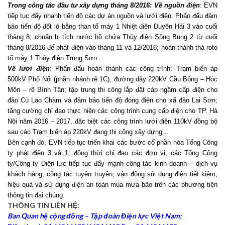
Trong công tác đầu tư xây dựng tháng 8/2016: Về nguồn điện
: EVN
tiếp tục đẩy nhanh tiến độ các dự án nguồn và lưới điện: Phấn đấu đảm
bảo tiến độ đốt lò bằng than tổ máy 1 Nhiệt điện Duyên Hải 3 vào cuối
tháng 8; chuẩn bị tích nước hồ chứa Thủy điện Sông Bung 2 từ cuối
tháng 8/2016 để phát điện vào tháng 11 và 12/2016; hoàn thành thả roto
tổ máy 1 Thủy điện Trung Sơn…
Về lưới điện
: Phấn đấu hoàn thành các công trình: Trạm biến áp
500kV Phố Nối (phần nhánh rẽ 1C), đường dây 220kV Cầu Bông – Hóc
Môn – rẽ Bình Tân; tập trung thi công lắp đặt cáp ngầm cấp điện cho
đảo Cù Lao Chàm và đảm bảo tiến độ đóng điện cho xã đảo Lại Sơn;
tăng cường chỉ đạo thực hiện các công trình cung cấp điện cho TP. Hà
Nội năm 2016 – 2017, đặc biệt các công trình lưới điện 110kV đồng bộ
sau các Trạm biến áp 220kV đang thi công xây dựng…
Bên cạnh đó, EVN tiếp tục triển khai các bước cổ phần hóa Tổng Công
ty phát điện 3 và 1; đồng thời chỉ đạo các đơn vị, các Tổng Công
ty/Công ty Điện lực tiếp tục đẩy mạnh công tác kinh doanh – dịch vụ
khách hàng, công tác tuyên truyền, vận động sử dụng điện tiết kiệm,
hiệu quả và sử dụng điện an toàn mùa mưa bão trên các phương tiện
thông tin đại chúng.
THÔNG TIN LIÊN HỆ:
Ban Quan hệ cộng đồng – Tập đoàn Điện lực Việt Nam;