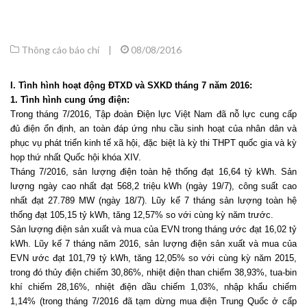
Thông cáo báo chí
|
08/08/2016
I. Tình hình hoạt động ĐTXD và SXKD tháng 7 năm 2016:
1. Tình hình cung ứng điện:
Trong tháng 7/2016, Tập đoàn Điện lực Việt Nam đã nỗ lực cung cấp
đủ điện ổn định, an toàn đáp ứng nhu cầu sinh hoạt của nhân dân và
phục vụ phát triển kinh tế xã hội, đặc biệt là kỳ thi THPT quốc gia và kỳ
họp thứ nhất Quốc hội khóa XIV.
Tháng 7/2016, sản lượng điện toàn hệ thống đạt 16,64 tỷ kWh. Sản
lượng ngày cao nhất đạt 568,2 triệu kWh (ngày 19/7), công suất cao
nhất đạt 27.789 MW (ngày 18/7). Lũy kế 7 tháng sản lượng toàn hệ
thống đạt 105,15 tỷ kWh, tăng 12,57% so với cùng kỳ năm trước.
Sản lượng điện sản xuất và mua của EVN trong tháng ước đạt 16,02 tỷ
kWh. Lũy kế 7 tháng năm 2016, sản lượng điện sản xuất và mua của
EVN ước đạt 101,79 tỷ kWh, tăng 12,05% so với cùng kỳ năm 2015,
trong đó thủy điện chiếm 30,86%, nhiệt điện than chiếm 38,93%, tua-bin
khí chiếm 28,16%, nhiệt điện dầu chiếm 1,03%, nhập khẩu chiếm
1,14% (trong tháng 7/2016 đã tạm dừng mua điện Trung Quốc ở cấp