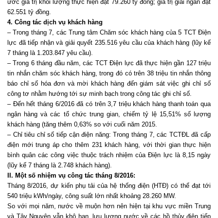
ước giá trị khối lượng thực hiện đạt 79.260 tỷ đồng; giá trị giải ngân đạt
62.551 tỷ đồng.
4. Công tác dịch vụ khách hàng
– Trong tháng 7, các Trung tâm Chăm sóc khách hàng của 5 TCT Điện
lực đã tiếp nhận và giải quyết 235.516 yêu cầu của khách hàng (lũy kế
7 tháng là 1.203.847 yêu cầu).
– Trong 6 tháng đầu năm, các TCT Điện lực đã thực hiện gần 127 triệu
tin nhắn chăm sóc khách hàng, trong đó có trên 38 triệu tin nhắn thông
báo chỉ số hóa đơn và mời khách hàng đến giám sát việc ghi chỉ số
công tơ nhằm hướng tới sự minh bạch trong công tác ghi chỉ số.
– Đến hết tháng 6/2016 đã có trên 3,7 triệu khách hàng thanh toán qua
ngân hàng và các tổ chức trung gian, chiếm tỷ lệ 15,51% số lượng
khách hàng (tăng thêm 0,63% so với cuối năm 2015.
– Chỉ tiêu chỉ số tiếp cận điện năng: Trong tháng 7, các TCTĐL đã cấp
điện mới trung áp cho thêm 231 khách hàng, với thời gian thực hiện
bình quân các công việc thuộc trách nhiệm của Điện lực là 8,15 ngày
(lũy kế 7 tháng là 2.748 khách hàng).
II. Một số nhiệm vụ công tác tháng 8/2016:
Tháng 8/2016, dự kiến phụ tải của hệ thống điện (HTĐ) có thể đạt tới
540 triệu kWh/ngày, công suất lớn nhất khoảng 28.260 MW.
So với mọi năm, nước về muộn hơn nên hiện tại khu vực miền Trung
và Tây Nguyên vẫn khô hạn, lưu lượng nước về các hồ thủy điện tiếp