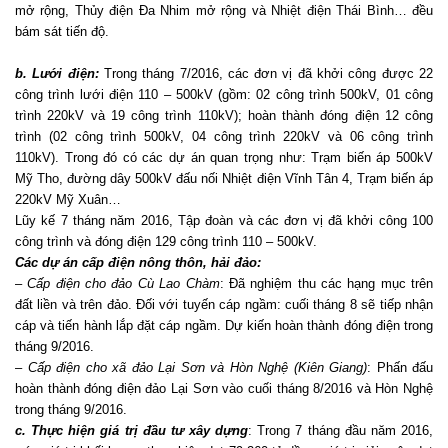
mở rộng, Thủy điện Đa Nhim mở rộng và Nhiệt điện Thái Bình… đều
bám sát tiến độ.
b. Lưới điện:
Trong tháng 7/2016, các đơn vị đã khởi công được 22
công trình lưới điện 110 – 500kV (gồm: 02 công trình 500kV, 01 công
trình 220kV và 19 công trình 110kV); hoàn thành đóng điện 12 công
trình (02 công trình 500kV, 04 công trình 220kV và 06 công trình
110kV). Trong đó có các dự án quan trọng như: Trạm biến áp 500kV
Mỹ Tho, đường dây 500kV đấu nối Nhiệt điện Vĩnh Tân 4, Trạm biến áp
220kV Mỹ Xuân…
Lũy kế 7 tháng năm 2016, Tập đoàn và các đơn vị đã khởi công 100
công trình và đóng điện 129 công trình 110 – 500kV.
Các dự án cấp điện nông thôn, hải đảo:
–
Cấp điện cho đảo Cù Lao Chàm
: Đã nghiệm thu các hạng mục trên
đất liền và trên đảo. Đối với tuyến cáp ngầm: cuối tháng 8 sẽ tiếp nhận
cáp và tiến hành lắp đặt cáp ngầm. Dự kiến hoàn thành đóng điện trong
tháng 9/2016.
–
Cấp điện cho xã đảo Lại Sơn và Hòn Nghệ (Kiên Giang)
: Phấn đấu
hoàn thành đóng điện đảo Lại Sơn vào cuối tháng 8/2016 và Hòn Nghệ
trong tháng 9/2016.
c. Thực hiện giá trị đầu tư xây dựng
: Trong 7 tháng đầu năm 2016,