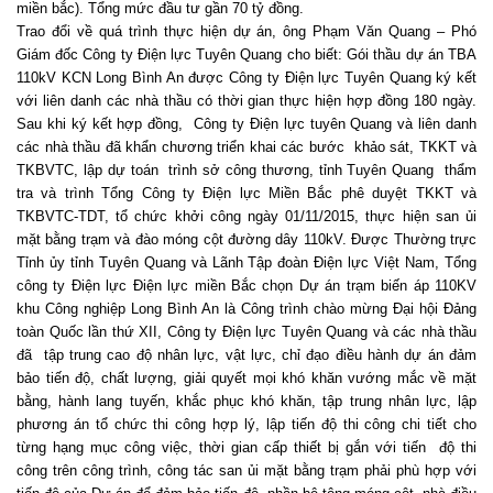
miền bắc). Tổng mức đầu tư gần 70 tỷ đồng.
Trao đổi về quá trình thực hiện dự án, ông Phạm Văn Quang – Phó
Giám đốc Công ty Điện lực Tuyên Quang cho biết: Gói thầu dự án TBA
110kV KCN Long Bình An được Công ty Điện lực Tuyên Quang ký kết
với liên danh các nhà thầu có thời gian thực hiện hợp đồng 180 ngày.
Sau khi ký kết hợp đồng, Công ty Điện lực tuyên Quang và liên danh
các nhà thầu đã khẩn chương triển khai các bước khảo sát, TKKT và
TKBVTC, lập dự toán trình sở công thương, tỉnh Tuyên Quang thẩm
tra và trình Tổng Công ty Điện lực Miền Bắc phê duyệt TKKT và
TKBVTC-TDT, tổ chức khởi công ngày 01/11/2015, thực hiện san ủi
mặt bằng trạm và đào móng cột đường dây 110kV. Được Thường trực
Tỉnh ủy tỉnh Tuyên Quang và Lãnh Tập đoàn Điện lực Việt Nam, Tổng
công ty Điện lực Điện lực miền Bắc chọn Dự án trạm biến áp 110KV
khu Công nghiệp Long Bình An là Công trình chào mừng Đại hội Đảng
toàn Quốc lần thứ XII, Công ty Điện lực Tuyên Quang và các nhà thầu
đã tập trung cao độ nhân lực, vật lực, chỉ đạo điều hành dự án đảm
bảo tiến độ, chất lượng, giải quyết mọi khó khăn vướng mắc về mặt
bằng, hành lang tuyến, khắc phục khó khăn, tập trung nhân lực, lập
phương án tổ chức thi công hợp lý, lập tiến độ thi công chi tiết cho
từng hạng mục công việc, thời gian cấp thiết bị gắn với tiến độ thi
công trên công trình, công tác san ủi mặt bằng trạm phải phù hợp với