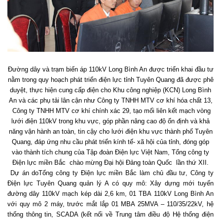
Đường dây và trạm biến áp 110kV Long Bình An được triển khai đầu tư
nằm trong quy hoạch phát triển điện lực tỉnh Tuyên Quang đã được phê
duyệt, thực hiện cung cấp điện cho Khu công nghiệp (KCN) Long Bình
An và các phụ tải lân cận như Công ty TNHH MTV cơ khí hóa chất 13,
Công ty TNHH MTV cơ khí chính xác 29, tạo mối liên kết mạch vòng
lưới điện 110kV trong khu vực, góp phần nâng cao độ ổn định và khả
năng vận hành an toàn, tin cậy cho lưới điện khu vực thành phố Tuyên
Quang, đáp ứng nhu cầu phát triển kính tế- xã hội của tỉnh, đóng góp
vào thành tích chung của Tập đoàn Điện lực Việt Nam, Tổng công ty
Điện lực miền Bắc chào mừng Đại hội Đảng toàn Quốc lần thứ XII.
Dự án doTổng công ty Điện lực miền Bắc làm chủ đầu tư, Công ty
Điện lực Tuyên Quang quản lý A có quy mô: Xây dựng mới tuyến
đường dây 110kV mạch kép dài 2,6 km, 01 TBA 110kV Long Bình An
với quy mô 2 máy, trước mắt lắp 01 MBA 25MVA – 110/35/22kV, hệ
thống thông tin, SCADA (kết nối về Trung tâm điều độ Hệ thống điện