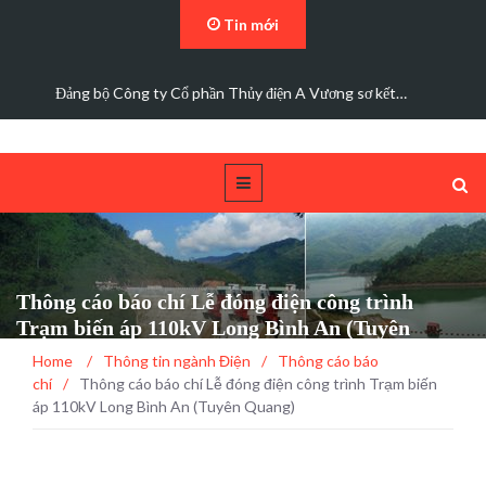
Tin mới
Các trường hợp điện mặt trời mái nhà được bán điện dư
Thông cáo báo chí Lễ đóng điện công trình
Trạm biến áp 110kV Long Bình An (Tuyên
Quang)
Home
/
Thông tin ngành Điện
/
Thông cáo báo
chí
/
Thông cáo báo chí Lễ đóng điện công trình Trạm biến
áp 110kV Long Bình An (Tuyên Quang)