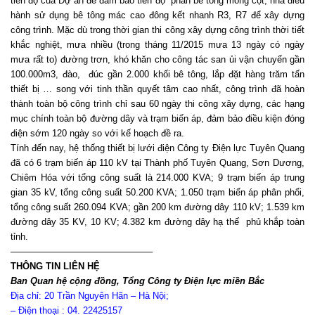
tiến độ của Dự án để đảm bảo tiến độ phần bê tông móng cột, nhà điều
hành sử dụng bê tông mác cao đông kết nhanh R3, R7 để xây dựng
công trình. Mặc dù trong thời gian thi công xây dựng công trình thời tiết
khắc nghiệt, mưa nhiều (trong tháng 11/2015 mưa 13 ngày có ngày
mưa rất to) đường trơn, khó khăn cho công tác san ủi vận chuyển gần
100.000m3, đào, đúc gần 2.000 khối bê tông, lắp đặt hàng trăm tấn
thiết bị … song với tinh thần quyết tâm cao nhất, công trình đã hoàn
thành toàn bộ công trình chỉ sau 60 ngày thi công xây dựng, các hạng
mục chính toàn bộ đường dây và trạm biến áp, đảm bảo điều kiện đóng
điện sớm 120 ngày so với kế hoạch đề ra.
Tính đến nay, hệ thống thiết bị lưới điện Công ty Điện lực Tuyên Quang
đã có 6 trạm biến áp 110 kV tại Thành phố Tuyên Quang, Sơn Dương,
Chiêm Hóa với tổng công suất là 214.000 KVA; 9 trạm biến áp trung
gian 35 kV, tổng công suất 50.200 KVA; 1.050 trạm biến áp phân phối,
tổng công suất 260.094 KVA; gần 200 km đường dây 110 kV; 1.539 km
đường dây 35 KV, 10 KV; 4.382 km đường dây hạ thế phủ khắp toàn
tỉnh.
———————————————–
THÔNG TIN LIÊN HỆ
Ban Quan hệ cộng đồng, Tổng Công ty Điện lực miền Bắc
Địa chỉ: 20 Trần Nguyên Hãn – Hà Nội;
– Điện thoại : 04. 22425157