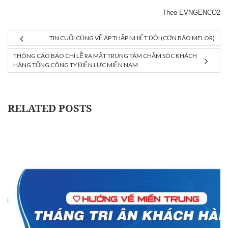
Theo EVNGENCO2
TIN CUỐI CÙNG VỀ ÁP THẤP NHIỆT ĐỚI (CƠN BÃO MELOR)
THÔNG CÁO BÁO CHÍ LỄ RA MẮT TRUNG TÂM CHĂM SÓC KHÁCH
HÀNG TỔNG CÔNG TY ĐIỆN LỰC MIỀN NAM
RELATED POSTS