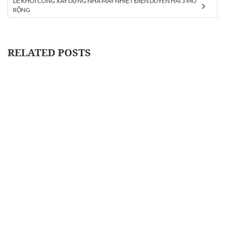
LỄ KHỞI CÔNG XÂY DỰNG NHÀ MÁY NHIỆT ĐIỆN DUYÊN HẢI 3 MỞ
RỘNG
RELATED POSTS