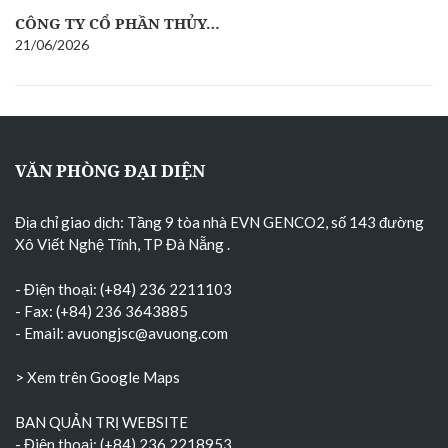
CÔNG TY CỔ PHẦN THỦY…
21/06/2026
VĂN PHÒNG ĐẠI DIỆN
Địa chỉ giao dịch: Tầng 9 tòa nhà EVN GENCO2, số 143 đường
Xô Viết Nghệ Tĩnh, TP Đà Nẵng
.
- Điện thoại: (+84) 236 2211103
- Fax: (+84) 236 3643885
- Email:
avuongjsc@avuong.com
> Xem trên Google Maps
BAN QUẢN TRỊ WEBSITE
- Điện thoại: (+84) 236 2218953