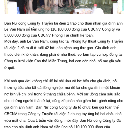
Ban Nữ công Công ty Truyền tải điện 2 trao cho thân nhân gia đình anh
Lê Văn Nam số tiền ủng hộ 110.100.000 đồng của CBCNV Công ty và
5.000.000 đồng của CBCNV Phòng Tài chính kế toán.
Mới đây, anh Lê Văn Nam, công tác tại Phòng Kỹ thuật Công ty Truyền
tải điện 2 đã ra đi ở tuổi 42 bởi căn bệnh ung thư gan. Gia đình anh
thuộc diện khó khăn, đang phải ở nhà thuê, vợ làm tạp vụ hợp đồng tại
Công ty lưới điện Cao thế Miền Trung, hai con còn nhỏ, bố mẹ già yếu
ở quê.
Khi anh qua đời không chỉ để lại nỗi đau vô bờ bến cho gia đình, nỗi
thương tiếc cho tất cả đồng nghiệp, mà để lại cho gia đình một khoản
nợ lớn về chi phí trong 9 tháng chữa bệnh. Với sự đồng cảm sâu sắc
cho những người thân ở lại, cũng để phần nào giảm bớt gánh nặng cho
gia đình anh Nam, Ban Nữ công Công ty đã tổ chức kêu gọi toàn thể
CBCNV trong Công ty Truyền tải điện 2 chung tay ủng hộ hai cháu nhỏ
vừa mất cha. Qua 1 tuần vận động, mới đây Ban Nữ công Công ty đã
trao cho gia đình anh Nam số tiền ủng hộ 110.100.000 đồng của