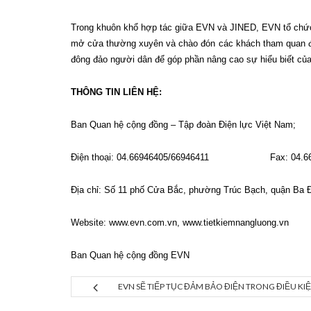
Trong khuôn khổ hợp tác giữa EVN và JINED, EVN tổ chức t
mở cửa thường xuyên và chào đón các khách tham quan đến 
đông đảo người dân để góp phần nâng cao sự hiểu biết của
THÔNG TIN LIÊN HỆ:
Ban Quan hệ cộng đồng – Tập đoàn Điện lực Việt Nam;
Điện thoại: 04.66946405/66946411 Fax: 04.66
Địa chỉ: Số 11 phố Cửa Bắc, phường Trúc Bạch, quận Ba Đ
Website:
www.evn.com.vn
,
www.tietkiemnangluong.vn
Ban Quan hệ cộng đồng EVN
EVN SẼ TIẾP TỤC ĐẢM BẢO ĐIỆN TRONG ĐIỀU KI