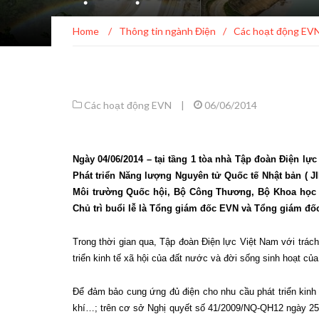
Home
/
Thông tin ngành Điện
/
Các hoạt động EV
Các hoạt động EVN
|
06/06/2014
Ngày 04/06/2014 – tại tầng 1 tòa nhà Tập đoàn Điện lự
Phát triển Năng lượng Nguyên tử Quốc tế Nhật bản ( J
Môi trường Quốc hội, Bộ Công Thương, Bộ Khoa học Cô
Chủ trì buổi lễ là Tổng giám đốc EVN và Tổng giám đố
Trong thời gian qua, Tập đoàn Điện lực Việt Nam với trác
triển kinh tế xã hội của đất nước và đời sống sinh hoạt củ
Để đảm bảo cung ứng đủ điện cho nhu cầu phát triển kinh t
khí…; trên cơ sở Nghị quyết số 41/2009/NQ-QH12 ngày 25