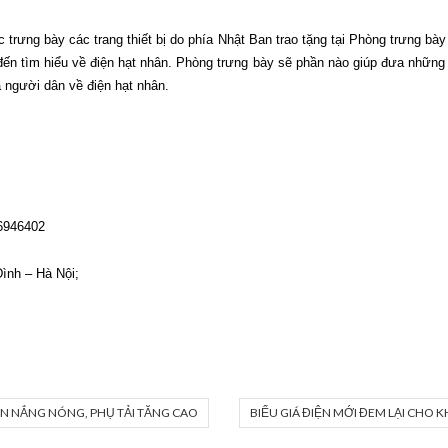
rưng bày các trang thiết bị do phía Nhật Ban trao tặng tại Phòng trưng bà
tìm hiểu về điện hạt nhân. Phòng trưng bày sẽ phần nào giúp đưa những th
 người dân về điện hạt nhân.
946402
ình – Hà Nội;
ỆN NẮNG NÓNG, PHỤ TẢI TĂNG CAO
BIỂU GIÁ ĐIỆN MỚI ĐEM LẠI CHO 