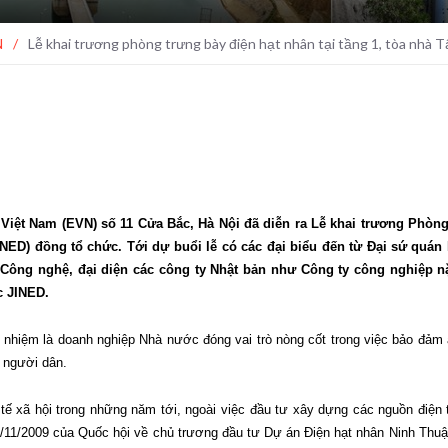
N
/
Lễ khai trương phòng trưng bày điện hạt nhân tại tầng 1, tòa nhà 
c Việt Nam (EVN) số 11 Cửa Bắc, Hà Nội đã diễn ra Lễ khai trương Phò
INED) đồng tổ chức. Tới dự buổi lễ có các đại biểu đến từ Đại sứ quán
ng nghệ, đại diện các công ty Nhật bản như Công ty công nghiệp nặn
c JINED.
h nhiệm là doanh nghiệp Nhà nước đóng vai trò nòng cốt trong việc bảo đảm
a người dân.
ế xã hội trong những năm tới, ngoài việc đầu tư xây dựng các nguồn điện tr
/11/2009 của Quốc hội về chủ trương đầu tư Dự án Điện hạt nhân Ninh Thuậ