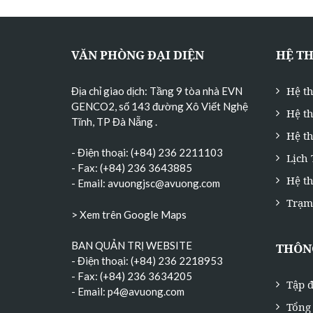
VĂN PHÒNG ĐẠI DIỆN
HỆ T
Hệ t
Địa chỉ giao dịch: Tầng 9 tòa nhà EVN
GENCO2, số 143 đường Xô Viết Nghệ
Hệ t
Tĩnh, TP Đà Nẵng
.
Hệ th
- Điện thoại: (+84) 236 2211103
Lịch
- Fax: (+84) 236 3643885
Hệ t
- Email:
avuongjsc@avuong.com
Trạm
> Xem trên Google Maps
BAN QUẢN TRỊ WEBSITE
THÔNG
- Điện thoại: (+84) 236 2218953
- Fax: (+84) 236 3634205
Tập đ
- Email:
p4@avuong.com
Tổng 