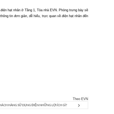
y điện hạt nhân ở Tầng 1, Tòa nhà EVN. Phòng trưng bày sẽ
ông tin đơn giản, dễ hiểu, trực quan về điện hạt nhân đến
Theo EVN
KHÁCH HÀNG SỬ DỤNG ĐIỆN NHỮNG LỢI ÍCH GÌ?