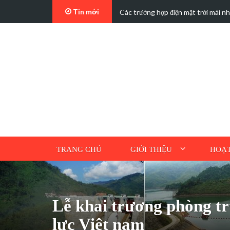
Tin mới
t…
Các trường hợp điện mặt trời mái n
TRANG CHỦ
GIỚI THIỆU
HOẠT
Lễ khai trương phòng tr
lực Việt nam