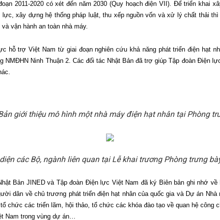
đoạn 2011-2020 có xét đến năm 2030 (Quy hoạch điện VII). Để triển khai xâ
 lực, xây dựng hệ thống pháp luật, thu xếp nguồn vốn và xử lý chất thải t
g và vận hành an toàn nhà máy.
cực hỗ trợ Việt Nam từ giai đoạn nghiên cứu khả năng phát triển điện hạt 
 NMĐHN Ninh Thuận 2. Các đối tác Nhật Bản đã trợ giúp Tập đoàn Điện lực 
hác.
 Bản giới thiệu mô hình một nhà máy điện hạt nhân tại Phòng tr
ện các Bộ, ngành liên quan tại Lễ khai trương Phòng trưng bà
 Nhật Bản JINED và Tập đoàn Điện lực Việt Nam đã ký Biên bản ghi nhớ về 
ười dân về chủ trương phát triển điện hạt nhân của quốc gia và Dự án Nhà
m tổ chức các triển lãm, hội thảo, tổ chức các khóa đào tạo về quan hệ côn
iệt Nam trong vùng dự án…