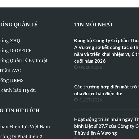
HỐNG QUẢN LÝ
TIN MỚI NHẤT
hống XHQ
Đảng bộ Công ty Cổ phần Thủ
A Vương sơ kết công tác 6 t
hống D-OFFICE
năm và triển khai nhiệm vụ 6 
ống Quản lý Kỹ thuật
cuối năm 2026
05/08/2026
 Tuần AVC
hống HRMS
Các trường hợp điện mặt trời
 cảnh báo Hạ du
nhà được bán điện dư
31/07/2026
 TIN HỮU ÍCH
Hoạt động tri ân nhân ngày 
oàn Điện lực Việt Nam
binh Liệt sĩ 27.7 của Công ty 
Thủy điện A Vương
công ty Phát điện 2