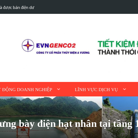
hà được bán điện dư
Hoạt động tri ân n
 ĐỘNG DOANH NGHIỆP
LĨNH VỰC DỊCH VỤ
ưng bày điện hạt nhân tại tầng 