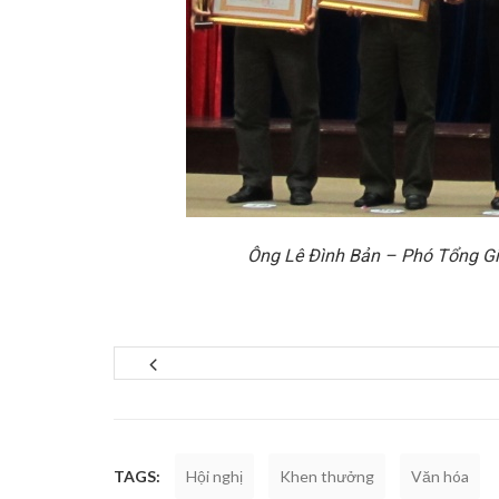
Ông Lê Đình Bản – Phó Tổng Gi
TAGS:
Hội nghị
Khen thưởng
Văn hóa