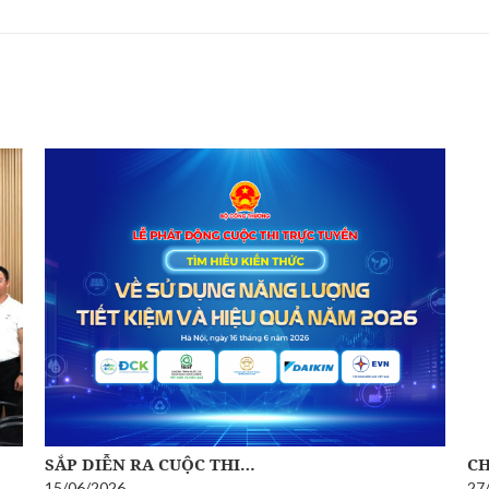
SẮP DIỄN RA CUỘC THI…
CH
15/06/2026
27