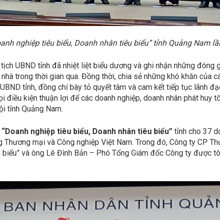
h nghiệp tiêu biểu, Doanh nhân tiêu biểu” tỉnh Quảng Nam lầ
ủ tịch UBND tỉnh đã nhiệt liệt biểu dương và ghi nhận những đóng
nh nhà trong thời gian qua. Đồng thời, chia sẻ những khó khăn của 
 UBND tỉnh, đồng chí bày tỏ quyết tâm và cam kết tiếp tục lãnh đ
 điều kiện thuận lợi để các doanh nghiệp, doanh nhân phát huy tối 
hội tỉnh Quảng Nam.
u
“Doanh nghiệp tiêu biểu, Doanh nhân tiêu biểu”
tỉnh cho 37 d
Thương mại và Công nghiệp Việt Nam. Trong đó, Công ty CP Thủy
 biểu” và ông Lê Đình Bản – Phó Tổng Giám đốc Công ty được tôn