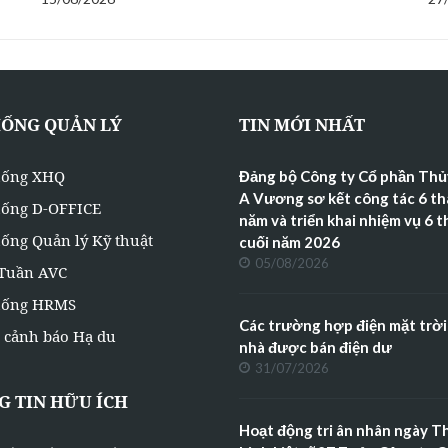
HỐNG QUẢN LÝ
TIN MỚI NHẤT
hống XHQ
Đảng bộ Công ty Cổ phần Thủ
A Vương sơ kết công tác 6 t
hống D-OFFICE
năm và triển khai nhiệm vụ 6 
ống Quản lý Kỹ thuật
cuối năm 2026
05/08/2026
 Tuần AVC
hống HRMS
Các trường hợp điện mặt trời
 cảnh báo Hạ du
nhà được bán điện dư
31/07/2026
 TIN HỮU ÍCH
Hoạt động tri ân nhân ngày 