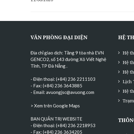
VĂN PHÒNG ĐẠI DIỆN
HỆ T
Hệ t
Địa chỉ giao dịch: Tầng 9 tòa nhà EVN
GENCO2, số 143 đường Xô Viết Nghệ
Hệ t
Tĩnh, TP Đà Nẵng
.
Hệ th
- Điện thoại: (+84) 236 2211103
Lịch
- Fax: (+84) 236 3643885
Hệ t
- Email:
avuongjsc@avuong.com
Trạm
> Xem trên Google Maps
BAN QUẢN TRỊ WEBSITE
THÔNG
- Điện thoại: (+84) 236 2218953
- Fax: (+84) 236 3634205