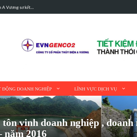
hà được bán điện dư
Hoạt động tri ân n
 ĐỘNG DOANH NGHIỆP
LĨNH VỰC DỊCH VỤ
ôn vinh doanh nghiệp , doanh n
– năm 2016