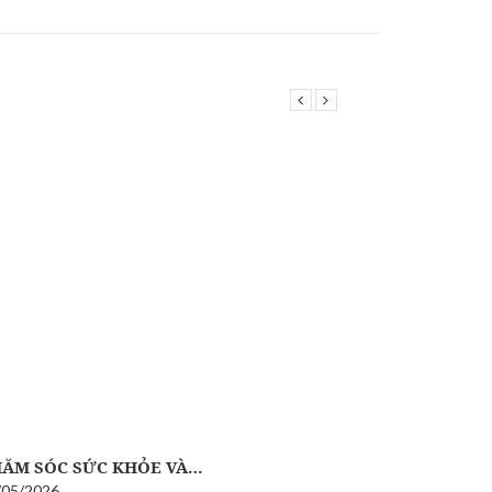
ĂM SÓC SỨC KHỎE VÀ…
CÔNG TY 
/05/2026
22/05/2026