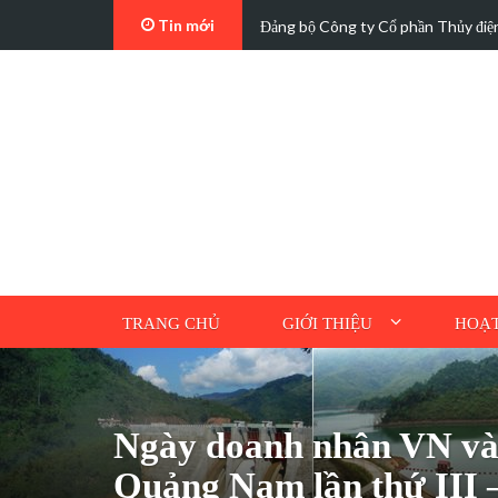
Tin mới
t…
Các trường hợp điện mặt trời mái n
TRANG CHỦ
GIỚI THIỆU
HOẠT
Ngày doanh nhân VN và t
Quảng Nam lần thứ III 