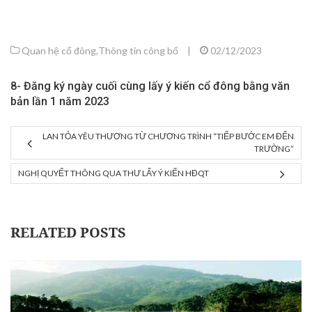
Quan hệ cổ đông
,
Thông tin công bố
|
02/12/2023
8- Đăng ký ngày cuối cùng lấy ý kiến cổ đông bằng văn
bản lần 1 năm 2023
LAN TỎA YÊU THƯƠNG TỪ CHƯƠNG TRÌNH “TIẾP BƯỚC EM ĐẾN
TRƯỜNG”
NGHỊ QUYẾT THÔNG QUA THƯ LẤY Ý KIẾN HĐQT
RELATED POSTS