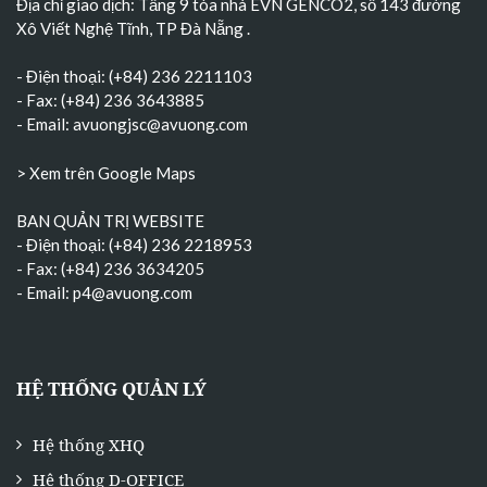
Địa chỉ giao dịch: Tầng 9 tòa nhà EVN GENCO2, số 143 đường
Xô Viết Nghệ Tĩnh, TP Đà Nẵng
.
- Điện thoại: (+84) 236 2211103
- Fax: (+84) 236 3643885
- Email:
avuongjsc@avuong.com
> Xem trên Google Maps
BAN QUẢN TRỊ WEBSITE
- Điện thoại: (+84) 236 2218953
- Fax: (+84) 236 3634205
- Email:
p4@avuong.com
HỆ THỐNG QUẢN LÝ
Hệ thống XHQ
Hệ thống D-OFFICE