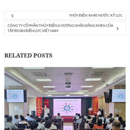
THỦY ĐIỆN ‘KHÁT NƯỚC’ KỶ LỤC
CÔNG TY CỔ PHẦN THỦY ĐIỆN A VƯƠNG NHẬN BẰNG KHEN CỦA
TẬP ĐOÀN ĐIỆN LỰC VIỆT NAM
RELATED POSTS