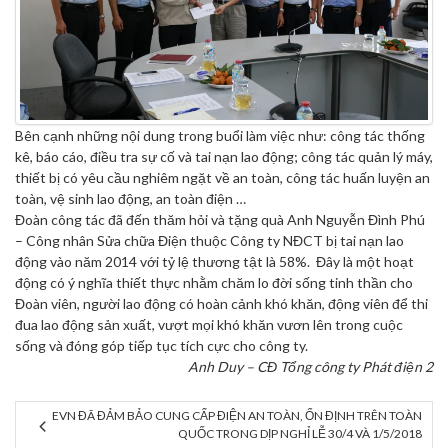
Bên cạnh những nội dung trong buổi làm việc như: công tác thống
kê, báo cáo, điều tra sự cố và tai nạn lao động; công tác quản lý máy,
thiết bị có yêu cầu nghiêm ngặt về an toàn, công tác huấn luyện an
toàn, vệ sinh lao động, an toàn điện …
Đoàn công tác đã đến thăm hỏi và tặng quà Anh Nguyễn Đình Phú
– Công nhân Sửa chữa Điện thuộc Công ty NĐCT bị tai nạn lao
động vào năm 2014 với tỷ lệ thương tật là 58%. Đây là một hoạt
động có ý nghĩa thiết thực nhằm chăm lo đời sống tinh thần cho
Đoàn viên, người lao động có hoàn cảnh khó khăn, động viên để thi
đua lao động sản xuất, vượt mọi khó khăn vươn lên trong cuộc
sống và đóng góp tiếp tục tích cực cho công ty.
Anh Duy – CĐ Tổng công ty Phát điện 2
EVN ĐÃ ĐẢM BẢO CUNG CẤP ĐIỆN AN TOÀN, ỔN ĐỊNH TRÊN TOÀN
QUỐC TRONG DỊP NGHỈ LỄ 30/4 VÀ 1/5/2018