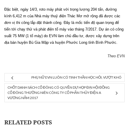
Đặc biệt, ngày 14/3, roto máy phát với trọng lượng 204 tấn, đường
kính 6,412 m của Nhà máy thuỷ điện Thác Mơ mở rộng đã được các
đơn vị thi công lắp đặt thành công. Đây là mốc tiến độ quan trọng để
tiến tới chạy thử và phát điện tổ máy vào tháng 7/2017. Dự án có công
suất 75 MW (1 tổ máy) do EVN làm chủ đầu tư, được xây dựng trên
địa bàn huyện Bù Gia Mập và huyện Phước Long tỉnh Bình Phước.
Theo EVN
PHỤ NỮ EVN LUÔN CÓ TINH THẦN HỌC HỎI, VƯỢT KHÓ
CHỐT DANH SÁCH CỔ ĐÔNG CÓ QUYỀN DỰ HỌP ĐẠI HỘI ĐỒNG
CỔ ĐÔNG THƯỜNG NIÊN CÔNG TY CỔ PHẦN THỦY ĐIỆN A
VƯƠNG NĂM 2017
RELATED POSTS