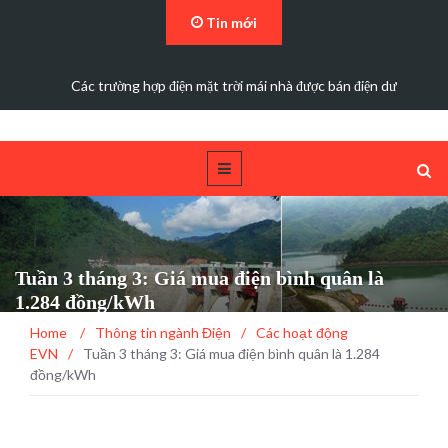
Tin mới
Các trường hợp điện mặt trời mái nhà được bán điện dư
Tuần 3 tháng 3: Giá mua điện bình quân là
1.284 đồng/kWh
Home
/
Thông tin ngành Điện
/
Các hoạt động
EVN
/
Tuần 3 tháng 3: Giá mua điện bình quân là 1.284
đồng/kWh