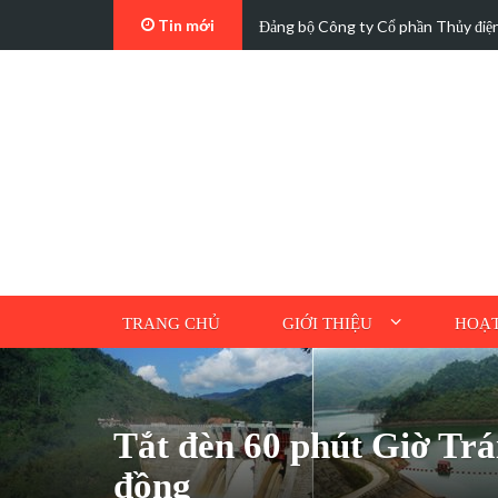
Tin mới
, phát…
Đảng bộ Công ty Cổ phần Thủy điệ
TRANG CHỦ
GIỚI THIỆU
HOẠT
Tắt đèn 60 phút Giờ Trá
đồng