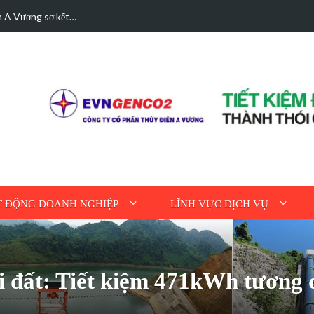
n A Vương sơ kết…
Các trường hợp điệ
 ĐỘNG DOANH NGHIỆP
LĨNH VỰC DỊCH VỤ
i đất: Tiết kiệm 471kWh tương đ