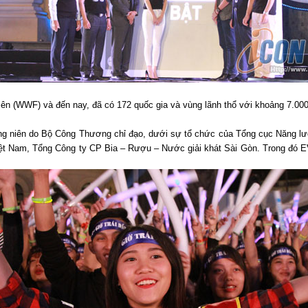
iên (WWF) và đến nay, đã có 172 quốc gia và vùng lãnh thổ với khoảng 7.0
ường niên do Bộ Công Thương chỉ đạo, dưới sự tổ chức của Tổng cục Năng l
ệt Nam, Tổng Công ty CP Bia – Rượu – Nước giải khát Sài Gòn. Trong đó EVN