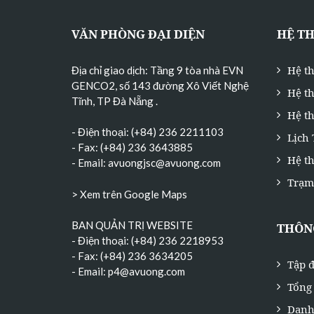
VĂN PHÒNG ĐẠI DIỆN
HỆ T
Hệ t
Địa chỉ giao dịch: Tầng 9 tòa nhà EVN
GENCO2, số 143 đường Xô Viết Nghệ
Hệ t
Tĩnh, TP Đà Nẵng
.
Hệ th
- Điện thoại: (+84) 236 2211103
Lịch
- Fax: (+84) 236 3643885
Hệ t
- Email:
avuongjsc@avuong.com
Trạm
> Xem trên Google Maps
BAN QUẢN TRỊ WEBSITE
THÔNG
- Điện thoại: (+84) 236 2218953
- Fax: (+84) 236 3634205
Tập đ
- Email:
p4@avuong.com
Tổng 
Danh