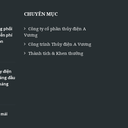
CHUYÊN MỤC
Công ty cổ phần thủy điện A
g phối
Vương
ễn phí
ôn
Công trình Thủy điện A Vương
Thành tích & Khen thưởng
y điện
háng đầu
tháng
 mái