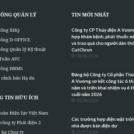
HỐNG QUẢN LÝ
TIN MỚI NHẤT
hống XHQ
Công ty CP Thủy điện A Vươn
hợp khám bệnh, phát thuốc mi
hống D-OFFICE
và trao quà cho người dân th
ống Quản lý Kỹ thuật
CutChrun
08/08/2026
 Tuần AVC
hống HRMS
Đảng bộ Công ty Cổ phần Thủ
 cảnh báo Hạ du
A Vương sơ kết công tác 6 t
năm và triển khai nhiệm vụ 6 
cuối năm 2026
 TIN HỮU ÍCH
05/08/2026
oàn Điện lực Việt Nam
Các trường hợp điện mặt trời
công ty Phát điện 2
nhà được bán điện dư
 bạ Công ty
31/07/2026